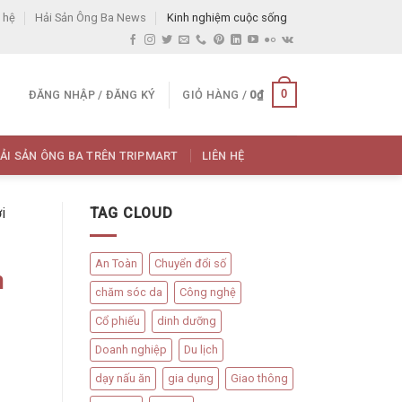
 hệ
Hải Sản Ông Ba News
Kinh nghiệm cuộc sống
0
ĐĂNG NHẬP / ĐĂNG KÝ
GIỎ HÀNG /
0
₫
ẢI SẢN ÔNG BA TRÊN TRIPMART
LIÊN HỆ
i
TAG CLOUD
An Toàn
Chuyển đổi số
m
chăm sóc da
Công nghệ
Cổ phiếu
dinh dưỡng
Doanh nghiệp
Du lịch
dạy nấu ăn
gia dụng
Giao thông