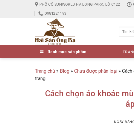
Skip
PHỐ CỔ SUNWORLD HẠ LONG PARK, LÔ C122
to
0981221193
content
Danh mục sản phẩm
TRAN
Trang chủ
»
Blog
»
Chưa được phân loại
»
Cách 
trang
Cách chọn áo khoác mùa
áp
NGÀY ĐĂN