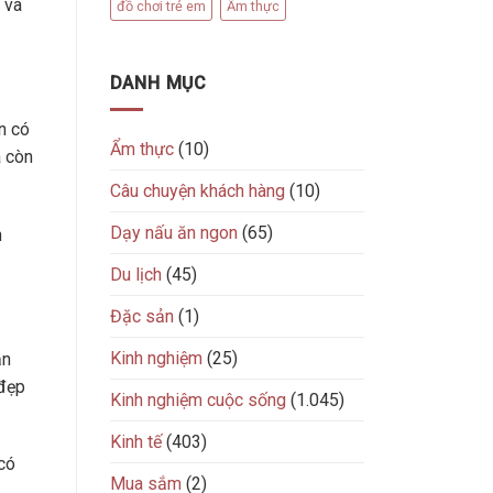
 và
đồ chơi trẻ em
Ẩm thực
DANH MỤC
n có
Ẩm thực
(10)
à còn
Câu chuyện khách hàng
(10)
Dạy nấu ăn ngon
(65)
n
Du lịch
(45)
Đặc sản
(1)
Kinh nghiệm
(25)
ạn
 đẹp
Kinh nghiệm cuộc sống
(1.045)
Kinh tế
(403)
có
Mua sắm
(2)