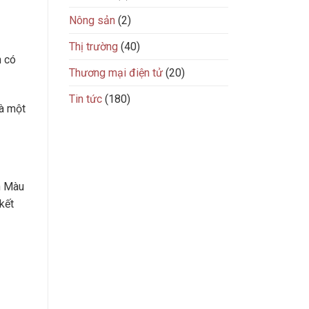
Nông sản
(2)
Thị trường
(40)
n có
Thương mại điện tử
(20)
Tin tức
(180)
là một
n Màu
kết