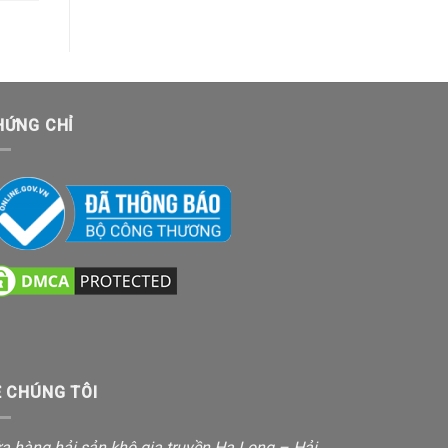
HỨNG CHỈ
Ề CHÚNG TÔI
a hàng hải sản khô gia truyền Hạ Long – Hải