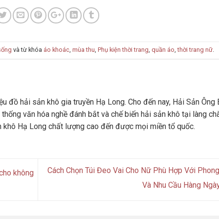
sống
và từ khóa
áo khoác
,
mùa thu
,
Phụ kiện thời trang
,
quần áo
,
thời trang nữ
.
u đồ hải sản khô gia truyền Hạ Long. Cho đến nay, Hải Sản Ông 
 thống văn hóa nghề đánh bắt và chế biến hải sản khô tại làng ch
n khô Hạ Long chất lượng cao đến được mọi miền tổ quốc.
Cách Chọn Túi Đeo Vai Cho Nữ Phù Hợp Với Phon
 cho không
Và Nhu Cầu Hàng Ngà