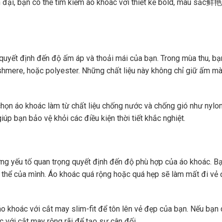
n đại, bạn có thể tìm kiếm áo khoác với thiết kế bold, màu sắc鲜艳
 quyết định đến độ ấm áp và thoải mái của bạn. Trong mùa thu, bạ
ashmere, hoặc polyester. Những chất liệu này không chỉ giữ ấm m
chọn áo khoác làm từ chất liệu chống nước và chống gió như nylo
úp bạn bảo vệ khỏi các điều kiện thời tiết khắc nghiệt.
ng yếu tố quan trọng quyết định đến độ phù hợp của áo khoác. B
 thể của mình. Áo khoác quá rộng hoặc quá hẹp sẽ làm mất đi vẻ
o khoác với cắt may slim-fit để tôn lên vẻ đẹp của bạn. Nếu bạn 
 với cắt may rộng rãi để tạo sự cân đối.