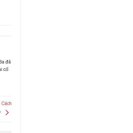
Ba đã
ài cổ
g Cách
y