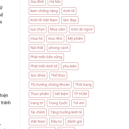
Gia đình
Hà Nội
nữ
kem chống nắng
Kinh tế
hể
Kinh tế Việt Nam
làm đẹp
ới
lựa chọn
Mua sắm
món ăn ngon
mùa hè
mực khô
Mỹ phẩm
Nội thất
phong cách
Phát triển bền vững
Phát triển kinh tế
phụ kiện
Sức khỏe
Thể thao
Thị trường chứng khoán
Thời trang
Thực phẩm
tiết kiệm
TP HCM
hiện
 tránh
trang trí
Trung Quốc
Trẻ em
Tài chính
Tăng trưởng kinh tế
Việt Nam
Đầu tư
đánh giá
,