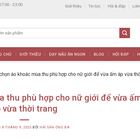
07:00 - 23:00
Giới thiệu
Tin tức
Hỏi & đáp
Liên
G CHỦ
GIỚI THIỆU
DẠY NẤU ĂN NGON
BLOG
HỎI ĐÁP
H
chọn áo khoác mùa thu phù hợp cho nữ giới để vừa ấm áp vừa thờ
 thu phù hợp cho nữ giới để vừa ấ
 vừa thời trang
G
8 THÁNG 9, 2025
BỞI
HẢI SẢN ÔNG BA