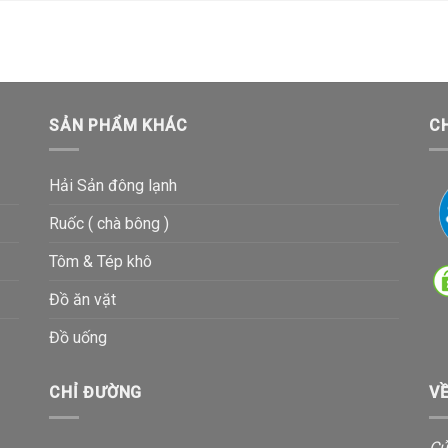
SẢN PHẨM KHÁC
C
Hải Sản đông lạnh
Ruốc ( chà bông )
Tôm & Tép khô
Đồ ăn vặt
Đồ uống
CHỈ ĐƯỜNG
V
Cử