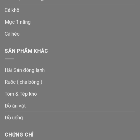
Cá khô
Mực 1 nắng
Cá héo
SẢN PHẨM KHÁC
Hải Sản đông lạnh
Ruốc ( chà bông )
Tôm & Tép khô
Đồ ăn vặt
Đồ uống
CHỨNG CHỈ