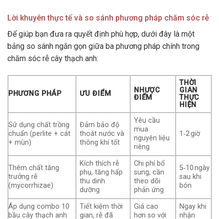
Lời khuyên thực tế và so sánh phương pháp chăm sóc rễ
Để giúp bạn đưa ra quyết định phù hợp, dưới đây là một
bảng so sánh ngắn gọn giữa ba phương pháp chính trong
chăm sóc rễ cây thạch anh:
THỜI
NHƯỢC
GIAN
PHƯƠNG PHÁP
ƯU ĐIỂM
ĐIỂM
THỰC
HIỆN
Yêu cầu
Sử dụng chất trồng
Đảm bảo độ
mua
chuẩn (perlite + cát
thoát nước và
1‑2 giờ
nguyên liệu
+ mùn)
thông khí tốt
riêng
Kích thích rễ
Chi phí bổ
Thêm chất tăng
5‑10 ngày
phụ, tăng hấp
sung, cần
trưởng rễ
sau khi
thu dinh
theo dõi
(mycorrhizae)
bón
dưỡng
phản ứng
Áp dụng combo 10
Tiết kiệm thời
Giá cao
Ngay khi
bầu cây thạch anh
gian, rễ đã
hơn so với
nhận