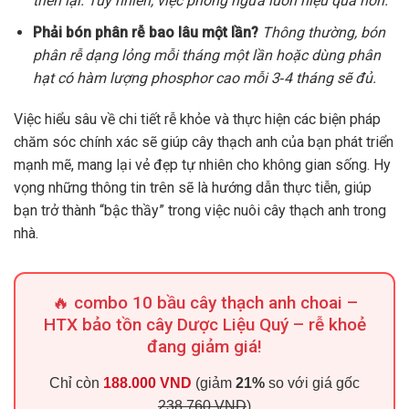
triển lại. Tuy nhiên, việc phòng ngừa luôn hiệu quả hơn.
Phải bón phân rễ bao lâu một lần?
Thông thường, bón
phân rễ dạng lỏng mỗi tháng một lần hoặc dùng phân
hạt có hàm lượng phosphor cao mỗi 3‑4 tháng sẽ đủ.
Việc hiểu sâu về chi tiết rễ khỏe và thực hiện các biện pháp
chăm sóc chính xác sẽ giúp cây thạch anh của bạn phát triển
mạnh mẽ, mang lại vẻ đẹp tự nhiên cho không gian sống. Hy
vọng những thông tin trên sẽ là hướng dẫn thực tiễn, giúp
bạn trở thành “bậc thầy” trong việc nuôi cây thạch anh trong
nhà.
🔥 combo 10 bầu cây thạch anh choai –
HTX bảo tồn cây Dược Liệu Quý – rễ khoẻ
đang giảm giá!
Chỉ còn
188.000 VND
(giảm
21%
so với giá gốc
238.760 VND
)