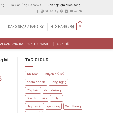
 hệ
Hải Sản Ông Ba News
Kinh nghiệm cuộc sống
0
ĐĂNG NHẬP / ĐĂNG KÝ
GIỎ HÀNG /
0
₫
ẢI SẢN ÔNG BA TRÊN TRIPMART
LIÊN HỆ
g lại
TAG CLOUD
An Toàn
Chuyển đổi số
ỏ
chăm sóc da
Công nghệ
Cổ phiếu
dinh dưỡng
Doanh nghiệp
Du lịch
dạy nấu ăn
gia dụng
Giao thông