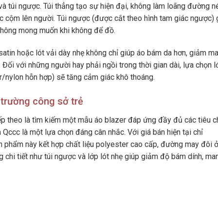
 và túi ngược. Túi thẳng tạo sự hiện đại, không làm loãng đường né
ác cộm lên người. Túi ngược (được cắt theo hình tam giác ngược) 
 không mong muốn khi không để đồ.
satin hoặc lót vải dày nhẹ không chỉ giúp áo bám da hơn, giảm ma
Đối với những người hay phải ngồi trong thời gian dài, lựa chọn l
er/nylon hỗn hợp) sẽ tăng cảm giác khô thoáng.
 trường công sở trẻ
tiếp theo là tìm kiếm một mẫu áo blazer đáp ứng đầy đủ các tiêu c
 Qccc là một lựa chọn đáng cân nhắc. Với giá bán hiện tại chỉ
 phẩm này kết hợp chất liệu polyester cao cấp, đường may đôi ở
g chi tiết như túi ngược và lớp lót nhẹ giúp giảm độ bám dính, man