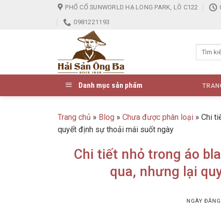
Skip
PHỐ CỔ SUNWORLD HẠ LONG PARK, LÔ C122
to
0981221193
content
Danh mục sản phẩm
TRAN
Trang chủ
»
Blog
»
Chưa được phân loại
»
Chi t
quyết định sự thoải mái suốt ngày
Chi tiết nhỏ trong áo bl
qua, nhưng lại qu
NGÀY ĐĂN