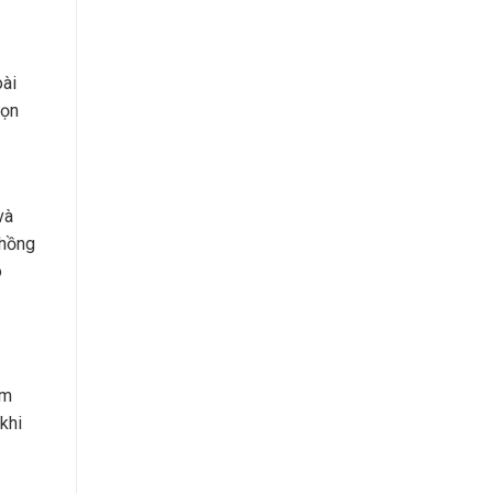
oài
gọn
và
chồng
o
àm
khi