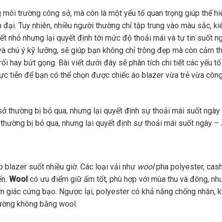
g môi trường công sở, mà còn là một yếu tố quan trọng giúp thể hi
 đại. Tuy nhiên, nhiều người thường chỉ tập trung vào màu sắc, ki
ết nhỏ nhưng lại quyết định tới mức độ thoải mái và tự tin suốt n
 và chú ý kỹ lưỡng, sẽ giúp bạn không chỉ trông đẹp mà còn cảm t
ối hay bứt gọng. Bài viết dưới đây sẽ phân tích chi tiết các yếu t
hực tiễn để bạn có thể chọn được chiếc áo blazer vừa trẻ vừa côn
ở thường bị bỏ qua, nhưng lại quyết định sự thoải mái suốt ngày –
o blazer suốt nhiều giờ. Các loại vải như
wool
pha polyester, cas
ến.
Wool
có ưu điểm giữ ấm tốt, phù hợp với mùa thu và đông, nh
m giác cứng bạo. Ngược lại, polyester có khả năng chống nhăn, 
hường không bằng wool.