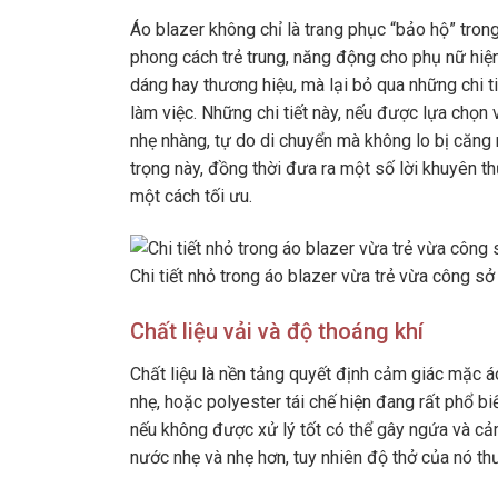
Áo blazer không chỉ là trang phục “bảo hộ” tron
phong cách trẻ trung, năng động cho phụ nữ hiện
dáng hay thương hiệu, mà lại bỏ qua những chi ti
làm việc. Những chi tiết này, nếu được lựa chọn
nhẹ nhàng, tự do di chuyển mà không lo bị căng r
trọng này, đồng thời đưa ra một số lời khuyên t
một cách tối ưu.
Chi tiết nhỏ trong áo blazer vừa trẻ vừa công s
Chất liệu vải và độ thoáng khí
Chất liệu là nền tảng quyết định cảm giác mặc á
nhẹ, hoặc polyester tái chế hiện đang rất phổ bi
nếu không được xử lý tốt có thể gây ngứa và cả
nước nhẹ và nhẹ hơn, tuy nhiên độ thở của nó t