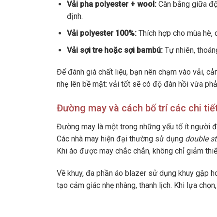
Vải pha polyester + wool:
Cân bằng giữa độ 
định.
Vải polyester 100%:
Thích hợp cho mùa hè, d
Vải sợi tre hoặc sợi bambú:
Tự nhiên, thoán
Để đánh giá chất liệu, bạn nên chạm vào vải, cả
nhẹ lên bề mặt: vải tốt sẽ có độ đàn hồi vừa phả
Đường may và cách bố trí các chi tiế
Đường may là một trong những yếu tố ít người đ
Các nhà may hiện đại thường sử dụng
double st
Khi áo được may chắc chắn, không chỉ giảm thiể
Về khuy, đa phần áo blazer sử dụng khuy gập ho
tạo cảm giác nhẹ nhàng, thanh lịch. Khi lựa chọn