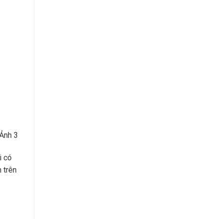
 Ảnh 3
i có
 trên