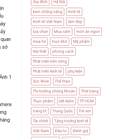
Gia đình
Hà Nội
ện
kem chống nắng
Kinh tế
ểu
Kinh tế Việt Nam
làm đẹp
gày
hấy
lựa chọn
Mua sắm
món ăn ngon
ố quan
mùa hè
mực khô
Mỹ phẩm
g sở
Nội thất
phong cách
Phát triển bền vững
Phát triển kinh tế
phụ kiện
 Ảnh 1
Sức khỏe
Thể thao
Thị trường chứng khoán
Thời trang
Thực phẩm
tiết kiệm
TP HCM
hmere
trang trí
Trung Quốc
Trẻ em
ưng
kháng
Tài chính
Tăng trưởng kinh tế
Việt Nam
Đầu tư
đánh giá