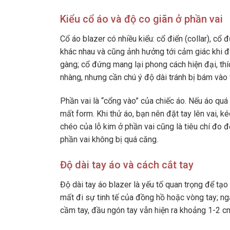
Kiểu cổ áo và độ co giãn ở phần vai
Cổ áo blazer có nhiều kiểu: cổ điển (collar), cổ 
khác nhau và cũng ảnh hưởng tới cảm giác khi đ
gàng; cổ đứng mang lại phong cách hiện đại, th
nhàng, nhưng cần chú ý độ dài tránh bị bám vào
Phần vai là “cổng vào” của chiếc áo. Nếu áo quá 
mất form. Khi thử áo, bạn nên đặt tay lên vai, 
chéo của lỗ kim ở phần vai cũng là tiêu chí đo 
phần vai không bị quá căng.
Độ dài tay áo và cách cắt tay
Độ dài tay áo blazer là yếu tố quan trọng để tạ
mất đi sự tinh tế của đồng hồ hoặc vòng tay; ng
cầm tay, đầu ngón tay vẫn hiện ra khoảng 1-2 c