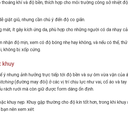
thoáng khí và độ bền, thích hợp cho môi trường công sở nhiệt độ
ễ giặt giũ, nhưng cần chú ý đến độ co giãn.
g mát, ít gây kích ứng da, phù hợp cho những người có da nhạy c
m nhận độ mịn, xem có độ bóng nhẹ hay không, và nếu có thể, thử 
i, không bị xốp cứng.
t khuy
ể ý nhưng ảnh hưởng trực tiếp tới độ bền và sự ôm vừa vặn của á
itching
(đường may đôi) ở các vị trí chịu lực như vai, cổ áo và tay 
u rách rưới mà còn giữ được form dáng ổn định.
ặc khuy nẹp. Khuy gập thường cho độ kín tốt hơn, trong khi khuy
, bạn nên xem xét: