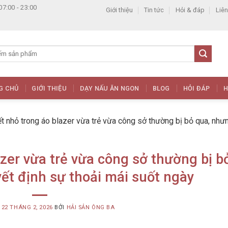
07:00 - 23:00
Giới thiệu
Tin tức
Hỏi & đáp
Liên
G CHỦ
GIỚI THIỆU
DẠY NẤU ĂN NGON
BLOG
HỎI ĐÁP
H
iết nhỏ trong áo blazer vừa trẻ vừa công sở thường bị bỏ qua, nhưn
azer vừa trẻ vừa công sở thường bị b
yết định sự thoải mái suốt ngày
G
22 THÁNG 2, 2026
BỞI
HẢI SẢN ÔNG BA