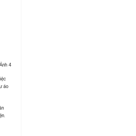
 Ảnh 4
iệc
ư áo
ăn
ện.