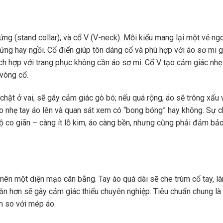
đứng (stand collar), và cổ V (V-neck). Mỗi kiểu mang lại một vẻ ng
ứng hay ngồi. Cổ điển giúp tôn dáng cổ và phù hợp với áo sơ mi 
ích hợp với trang phục không cần áo sơ mi. Cổ V tạo cảm giác nhẹ
 vòng cổ.
chặt ở vai, sẽ gây cảm giác gò bó; nếu quá rộng, áo sẽ trông xấu 
kéo nhẹ tay áo lên và quan sát xem có “bong bóng” hay không. Sự 
độ co giãn – càng ít lỗ kim, áo càng bền, nhưng cũng phải đảm bả
o nên một diện mạo cân bằng. Tay áo quá dài sẽ che trùm cổ tay, l
ắn hơn sẽ gây cảm giác thiếu chuyên nghiệp. Tiêu chuẩn chung là 
m so với mép áo.