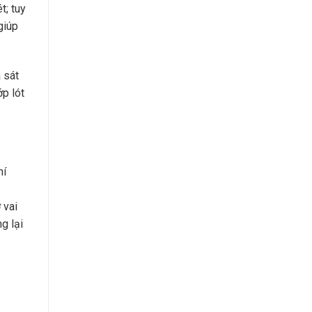
t; tuy
giúp
 sát
ớp lót
hí
 vai
g lại