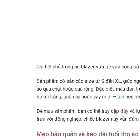
Chi tiết nhỏ trong áo blazer vừa trẻ vừa công s
Sản phẩm có sẵn các size từ S đến XL, giúp ngư
áo quá chật hoặc quá rộng. Đặc biệt, màu đen t
sơ mi trắng, quần âu hoặc váy midi – tạo nên mộ
Để mua sản phẩm, bạn có thể truy cập
đây
và lự
trưa với đồng nghiệp, chiếc blazer này vẫn đảm
Mẹo bảo quản và kéo dài tuổi thọ áo