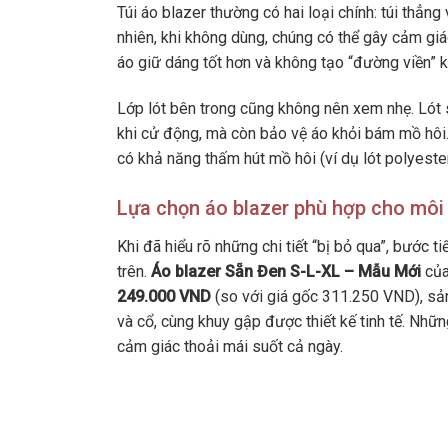
Túi áo blazer thường có hai loại chính: túi thẳng
nhiên, khi không dùng, chúng có thể gây cảm gi
áo giữ dáng tốt hơn và không tạo “đường viền”
Lớp lót bên trong cũng không nên xem nhẹ. Lót 
khi cử động, mà còn bảo vệ áo khỏi bám mồ hôi. 
có khả năng thấm hút mồ hôi (ví dụ lót polyest
Lựa chọn áo blazer phù hợp cho môi
Khi đã hiểu rõ những chi tiết “bị bỏ qua”, bước 
trên.
Áo blazer Sẵn Đen S-L-XL – Mẫu Mới
của
249.000 VND
(so với giá gốc 311.250 VND), sản
và cổ, cùng khuy gập được thiết kế tinh tế. Nhữn
cảm giác thoải mái suốt cả ngày.