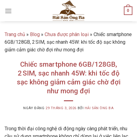
Skip
0
to
content
Trang chủ
»
Blog
»
Chưa được phân loại
»
Chiếc smartphone
6GB/128GB, 2 SIM, sạc nhanh 45W: khi tốc độ sạc không
giảm cảm giác chờ đợi như mong đợi
Chiếc smartphone 6GB/128GB,
2 SIM, sạc nhanh 45W: khi tốc độ
sạc không giảm cảm giác chờ đợi
như mong đợi
NGÀY ĐĂNG
29 THÁNG 3, 2026
BỞI
HẢI SẢN ÔNG BA
Trong thời đại công nghệ di động ngày càng phát triển, nhu
cầu sử dụng smartphone không chỉ dừng lại ở việc liên lạc