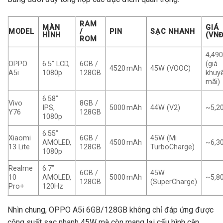
RAM
MÀN
GIÁ
MODEL
/
PIN
SẠC NHANH
HÌNH
(VN
ROM
4,490
OPPO
6.5” LCD,
6GB /
(giá
4520 mAh
45W (VOOC)
A5i
1080p
128GB
khuy
mãi)
6.58”
Vivo
8GB /
IPS,
5000 mAh
44W (V2)
~5,2
Y76
128GB
1080p
6.55”
Xiaomi
6GB /
45W (Mi
AMOLED,
4500 mAh
~6,3
13 Lite
128GB
TurboCharge)
1080p
Realme
6.7”
6GB /
45W
10
AMOLED,
5000 mAh
~5,8
128GB
(SuperCharge)
Pro+
120Hz
Nhìn chung, OPPO A5i 6GB/128GB không chỉ đáp ứng được
công suất sạc nhanh 45W mà còn mang lại cấu hình cân