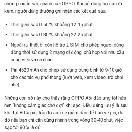
những chuẩn sạc nhanh của OPPO. Khi sử dụng bộ sạc đi
kèm, người dùng thường ghi nhận các kết quả sau:
Thời gian sạc 0‑50 %: khoảng 12‑15 phút.
Thời gian sạc 0‑80 %: khoảng 22‑25 phút.
Ngoài ra, thiết bị còn hỗ trợ 2 SIM, cho phép người dùng
đồng thời sử dụng 2 mạng di động, phù hợp với nhu cầu
công việc và cá nhân.
Pin 4520 mAh cho phép sử dụng trung bình từ 9‑10 giờ
cho các tác vụ phổ thông (lướt web, xem video, trò chơi
nhẹ).
Những con số này cho thấy rằng OPPO A5i đáp ứng tốt hứa
hẹn “không cảm giác chờ đợi” khi sạc. Điều đáng lưu ý là sau
khi đạt 80 % pin, tốc độ sạc sẽ giảm dần để bảo vệ pin, do
đó nếu bạn chỉ cần dùng nhanh trong vòng 30‑40 phút, việc
sạc tới 80 % là đủ.