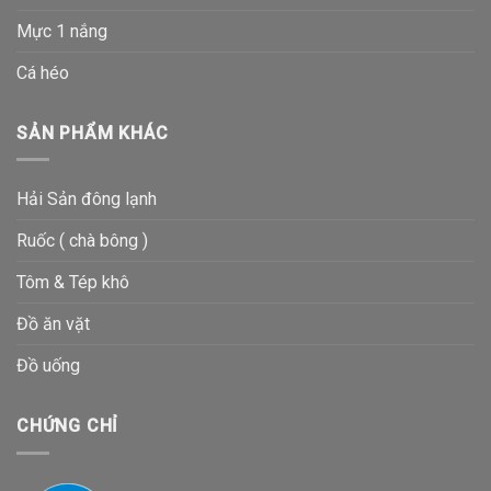
Mực 1 nắng
Cá héo
SẢN PHẨM KHÁC
Hải Sản đông lạnh
Ruốc ( chà bông )
Tôm & Tép khô
Đồ ăn vặt
Đồ uống
CHỨNG CHỈ