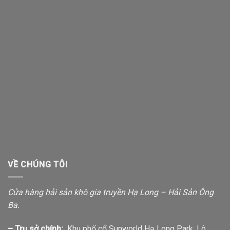
VỀ CHÚNG TÔI
Cửa hàng hải sản khô gia truyền Hạ Long – Hải Sản Ông
Ba.
– Trụ sở chính:
Khu phố cổ Sunworld Hạ Long Park, Lô