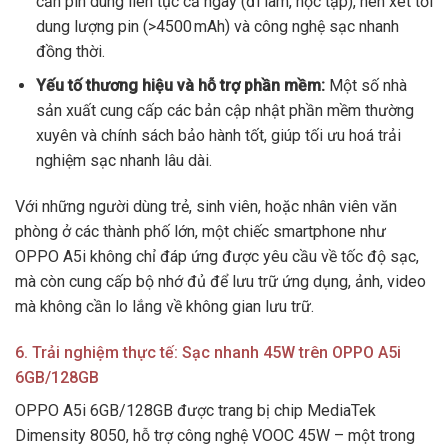
cần pin dùng liên tục cả ngày (đi làm, học tập), nên xét tới
dung lượng pin (>4500 mAh) và công nghệ sạc nhanh
đồng thời.
Yếu tố thương hiệu và hỗ trợ phần mềm:
Một số nhà
sản xuất cung cấp các bản cập nhật phần mềm thường
xuyên và chính sách bảo hành tốt, giúp tối ưu hoá trải
nghiệm sạc nhanh lâu dài.
Với những người dùng trẻ, sinh viên, hoặc nhân viên văn
phòng ở các thành phố lớn, một chiếc smartphone như
OPPO A5i không chỉ đáp ứng được yêu cầu về tốc độ sạc,
mà còn cung cấp bộ nhớ đủ để lưu trữ ứng dụng, ảnh, video
mà không cần lo lắng về không gian lưu trữ.
6. Trải nghiệm thực tế: Sạc nhanh 45W trên OPPO A5i
6GB/128GB
OPPO A5i 6GB/128GB được trang bị chip MediaTek
Dimensity 8050, hỗ trợ công nghệ VOOC 45W – một trong