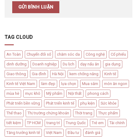
TAG CLOUD
An Toàn
Chuyển đổi số
chăm sóc da
Công nghệ
Cổ phiếu
dinh dưỡng
Doanh nghiệp
Du lịch
dạy nấu ăn
gia dụng
Giao thông
Gia đình
Hà Nội
kem chống nắng
Kinh tế
Kinh tế Việt Nam
làm đẹp
lựa chọn
Mua sắm
món ăn ngon
mùa hè
mực khô
Mỹ phẩm
Nội thất
phong cách
Phát triển bền vững
Phát triển kinh tế
phụ kiện
Sức khỏe
Thể thao
Thị trường chứng khoán
Thời trang
Thực phẩm
tiết kiệm
TP HCM
trang trí
Trung Quốc
Trẻ em
Tài chính
Tăng trưởng kinh tế
Việt Nam
Đầu tư
đánh giá