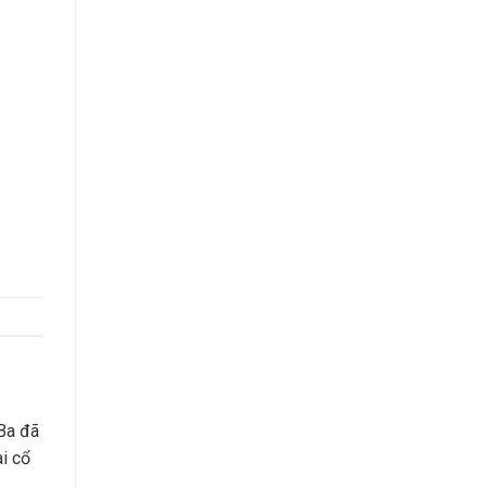
Ba đã
ài cổ