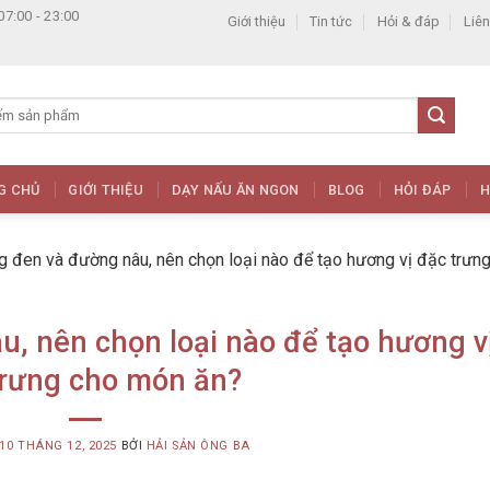
07:00 - 23:00
Giới thiệu
Tin tức
Hỏi & đáp
Liên
G CHỦ
GIỚI THIỆU
DẠY NẤU ĂN NGON
BLOG
HỎI ĐÁP
H
 đen và đường nâu, nên chọn loại nào để tạo hương vị đặc trưn
, nên chọn loại nào để tạo hương v
trưng cho món ăn?
10 THÁNG 12, 2025
BỞI
HẢI SẢN ÔNG BA