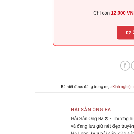
Chỉ còn
12.000 V
👉 
Bài viết được đăng trong mục
Kinh nghiệm
HẢI SẢN ÔNG BA
Hải Sản Ông Ba ® - Thương hiệ
và đang lưu giữ nét đẹp truyền
Hạ Long. Đưa hải sản, đặc sả