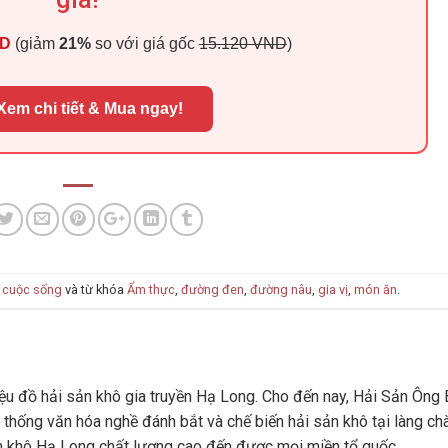
ND
(giảm
21%
so với giá gốc
15.120 VND
)
Xem chi tiết & Mua ngay!
 cuộc sống
và từ khóa
Ẩm thực
,
đường đen
,
đường nâu
,
gia vị
,
món ăn
.
u đồ hải sản khô gia truyền Hạ Long. Cho đến nay, Hải Sản Ông 
 thống văn hóa nghề đánh bắt và chế biến hải sản khô tại làng ch
n khô Hạ Long chất lượng cao đến được mọi miền tổ quốc.