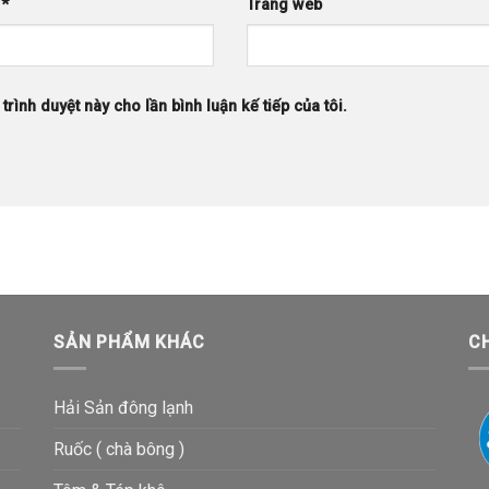
l
*
Trang web
trình duyệt này cho lần bình luận kế tiếp của tôi.
SẢN PHẨM KHÁC
C
Hải Sản đông lạnh
Ruốc ( chà bông )