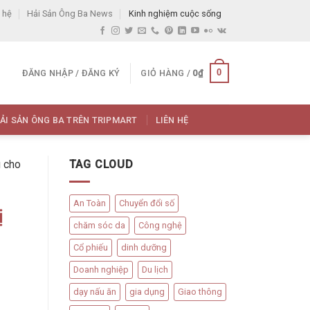
 hệ
Hải Sản Ông Ba News
Kinh nghiệm cuộc sống
0
ĐĂNG NHẬP / ĐĂNG KÝ
GIỎ HÀNG /
0
₫
ẢI SẢN ÔNG BA TRÊN TRIPMART
LIÊN HỆ
g cho
TAG CLOUD
An Toàn
Chuyển đổi số
ị
chăm sóc da
Công nghệ
Cổ phiếu
dinh dưỡng
Doanh nghiệp
Du lịch
dạy nấu ăn
gia dụng
Giao thông