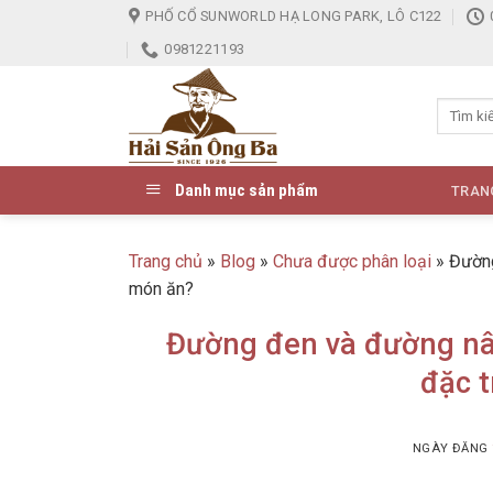
Skip
PHỐ CỔ SUNWORLD HẠ LONG PARK, LÔ C122
to
0981221193
content
Danh mục sản phẩm
TRAN
Trang chủ
»
Blog
»
Chưa được phân loại
»
Đường
món ăn?
Đường đen và đường nâu
đặc 
NGÀY ĐĂNG