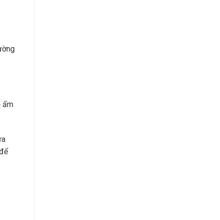
Đường
ộ ẩm
ựa
 để