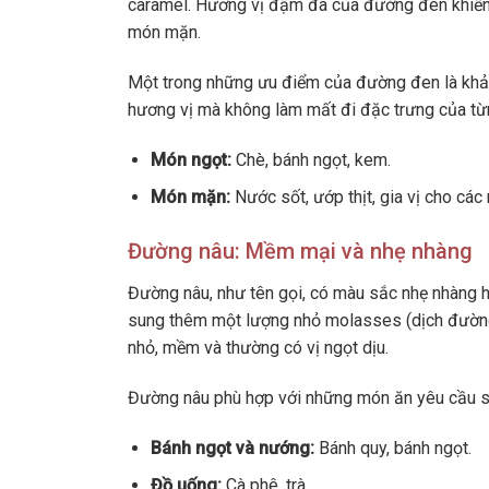
caramel. Hương vị đậm đà của đường đen khiến 
món mặn.
Một trong những ưu điểm của đường đen là khả n
hương vị mà không làm mất đi đặc trưng của t
Món ngọt:
Chè, bánh ngọt, kem.
Món mặn:
Nước sốt, ướp thịt, gia vị cho cá
Đường nâu: Mềm mại và nhẹ nhàng
Đường nâu, như tên gọi, có màu sắc nhẹ nhàng 
sung thêm một lượng nhỏ molasses (dịch đường)
nhỏ, mềm và thường có vị ngọt dịu.
Đường nâu phù hợp với những món ăn yêu cầu sự
Bánh ngọt và nướng:
Bánh quy, bánh ngọt.
Đồ uống:
Cà phê, trà.