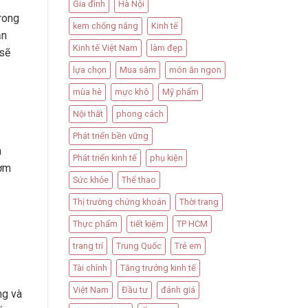
Gia đình
Hà Nội
rong
kem chống nắng
Kinh tế
ăn
Kinh tế Việt Nam
làm đẹp
 sẽ
lựa chọn
Mua sắm
món ăn ngon
mùa hè
mực khô
Mỹ phẩm
Nội thất
phong cách
Phát triển bền vững
n
Phát triển kinh tế
phụ kiện
cơm
Sức khỏe
Thể thao
Thị trường chứng khoán
Thời trang
Thực phẩm
tiết kiệm
TP HCM
trang trí
Trung Quốc
Trẻ em
Tài chính
Tăng trưởng kinh tế
Việt Nam
Đầu tư
đánh giá
ng và