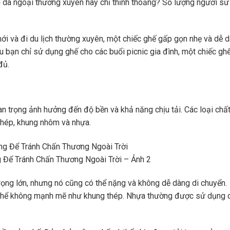
 dã ngoại thường xuyên hay chỉ thỉnh thoảng? Số lượng người s
ới và đi du lịch thường xuyên, một chiếc ghế gấp gọn nhẹ và dễ 
u bạn chỉ sử dụng ghế cho các buổi picnic gia đình, một chiếc gh
đủ.
an trọng ảnh hưởng đến độ bền và khả năng chịu tải. Các loại chất
thép, khung nhôm và nhựa.
Để Tránh Chấn Thương Ngoài Trời – Ảnh 2
rọng lớn, nhưng nó cũng có thể nặng và không dễ dàng di chuyển.
 thể không mạnh mẽ như khung thép. Nhựa thường được sử dụng 