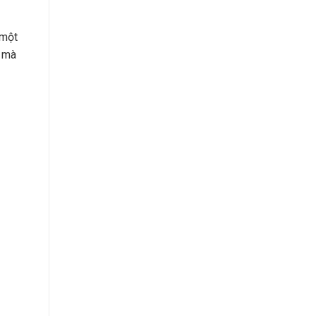
 một
ị mà