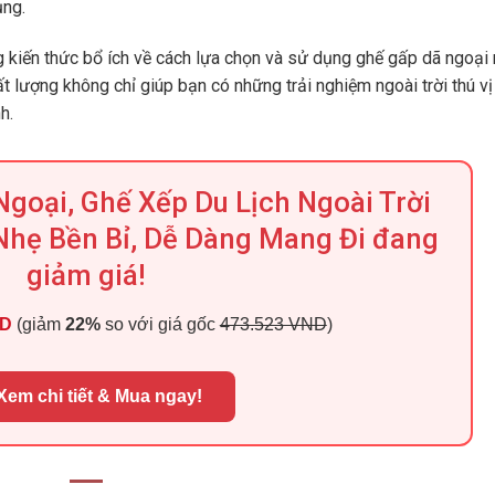
ụng.
g kiến thức bổ ích về cách lựa chọn và sử dụng ghế gấp dã ngoại
t lượng không chỉ giúp bạn có những trải nghiệm ngoài trời thú v
h.
goại, Ghế Xếp Du Lịch Ngoài Trời
Nhẹ Bền Bỉ, Dễ Dàng Mang Đi đang
giảm giá!
ND
(giảm
22%
so với giá gốc
473.523 VND
)
Xem chi tiết & Mua ngay!