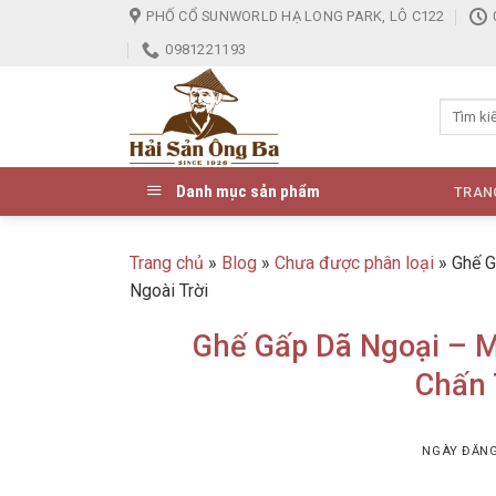
Skip
PHỐ CỔ SUNWORLD HẠ LONG PARK, LÔ C122
to
0981221193
content
Danh mục sản phẩm
TRAN
Trang chủ
»
Blog
»
Chưa được phân loại
»
Ghế G
Ngoài Trời
Ghế Gấp Dã Ngoại – 
Chấn 
NGÀY ĐĂN