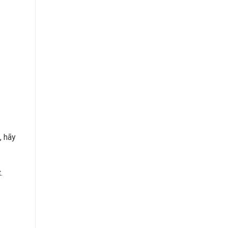
, hãy
.