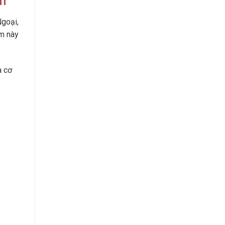
ch
Ngoại,
ẩm này
à cơ