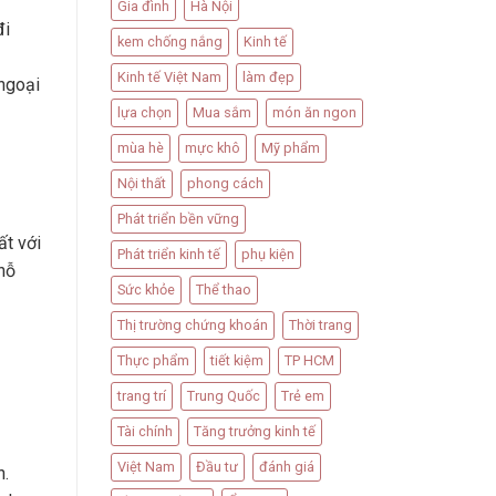
Gia đình
Hà Nội
đi
kem chống nắng
Kinh tế
Kinh tế Việt Nam
làm đẹp
 ngoại
lựa chọn
Mua sắm
món ăn ngon
mùa hè
mực khô
Mỹ phẩm
Nội thất
phong cách
Phát triển bền vững
ất với
Phát triển kinh tế
phụ kiện
hỗ
Sức khỏe
Thể thao
Thị trường chứng khoán
Thời trang
Thực phẩm
tiết kiệm
TP HCM
trang trí
Trung Quốc
Trẻ em
Tài chính
Tăng trưởng kinh tế
Việt Nam
Đầu tư
đánh giá
n.