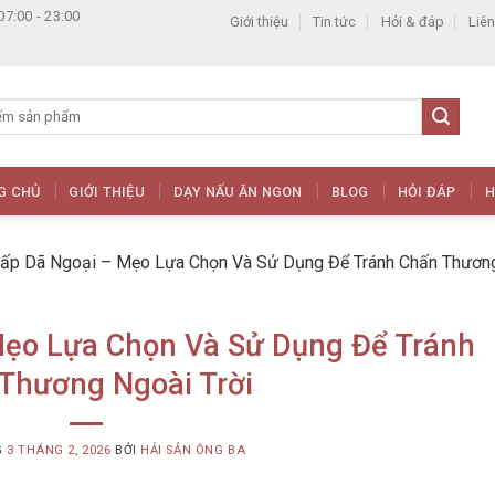
07:00 - 23:00
Giới thiệu
Tin tức
Hỏi & đáp
Liên
G CHỦ
GIỚI THIỆU
DẠY NẤU ĂN NGON
BLOG
HỎI ĐÁP
H
ấp Dã Ngoại – Mẹo Lựa Chọn Và Sử Dụng Để Tránh Chấn Thươn
Mẹo Lựa Chọn Và Sử Dụng Để Tránh
Thương Ngoài Trời
G
3 THÁNG 2, 2026
BỞI
HẢI SẢN ÔNG BA