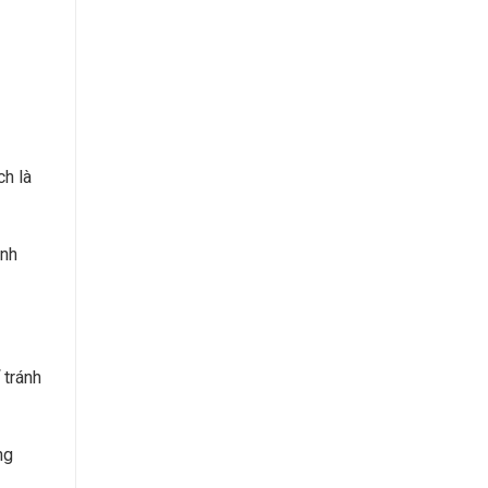
h là
ịnh
 tránh
ng