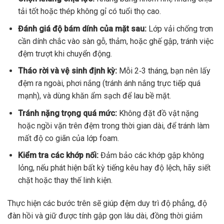
tải tốt hoặc thép không gỉ có tuổi thọ cao.
Đánh giá độ bám dính của mặt sau:
Lớp vải chống trơn
cần dính chắc vào sàn gỗ, thảm, hoặc ghế gập, tránh việc
đệm trượt khi chuyển động.
Tháo rời và vệ sinh định kỳ:
Mỗi 2‑3 tháng, bạn nên lấy
đệm ra ngoài, phơi nắng (tránh ánh nắng trực tiếp quá
mạnh), và dùng khăn ẩm sạch để lau bề mặt.
Tránh nặng trọng quá mức:
Không đặt đồ vật nặng
hoặc ngồi vặn trên đệm trong thời gian dài, để tránh làm
mất độ co giãn của lớp foam.
Kiểm tra các khớp nối:
Đảm bảo các khớp gập không
lỏng, nếu phát hiện bất kỳ tiếng kêu hay độ lệch, hãy siết
chặt hoặc thay thế linh kiện.
Thực hiện các bước trên sẽ giúp đệm duy trì độ phẳng, độ
đàn hồi và giữ được tính gập gọn lâu dài, đồng thời giảm