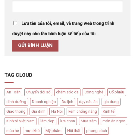
Lưu tên của tôi, email, và trang web trong trình
duyệt này cho lần bình luận kế tiếp của tôi.
TAG CLOUD
An Toàn
Chuyển đổi số
chăm sóc da
Công nghệ
Cổ phiếu
dinh dưỡng
Doanh nghiệp
Du lịch
dạy nấu ăn
gia dụng
Giao thông
Gia đình
Hà Nội
kem chống nắng
Kinh tế
Kinh tế Việt Nam
làm đẹp
lựa chọn
Mua sắm
món ăn ngon
mùa hè
mực khô
Mỹ phẩm
Nội thất
phong cách