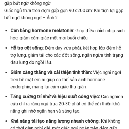
Giấc ngủ trưa trên đệm gấp gọn 90 x 200 cm: Khi tiện lợi gặp
bất ngờ không ngờ – Ảnh 2
Cân bằng hormone melatonin:
Giúp điều chỉnh nhịp sinh
học, giảm cảm giác mệt mỏi buổi chiều.
Hỗ trợ cột sống:
Đệm dày vừa phải, kết hợp lớp đệm hỗ
trợ lưng, giảm tải cho các đốt sống, ngăn ngừa tình trạng
đau lưng do ngồi lâu.
Giảm căng thẳng và cải thiện tinh thần:
Việc nghỉ ngơi
trên bề mặt êm ái giúp cơ thể sản sinh hormone
endorphin, mang lại cảm giác thư giãn.
Tăng cường trí nhớ và hiệu suất công việc:
Các nghiên
cứu chỉ ra rằng ngủ trưa 20‑30 phút có thể cải thiện khả
năng ghi nhớ ngắn hạn và sáng tạo.
Khả năng tái tạo năng lượng nhanh chóng:
Khi không
có thời gian nghỉ dài, một giấc ngủ ngắn trên đệm gấp