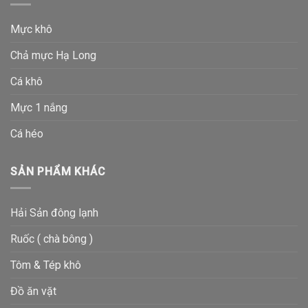
Mực khô
Chả mực Hạ Long
Cá khô
Mực 1 nắng
Cá héo
SẢN PHẨM KHÁC
Hải Sản đông lạnh
Ruốc ( chà bông )
Tôm & Tép khô
Đồ ăn vặt