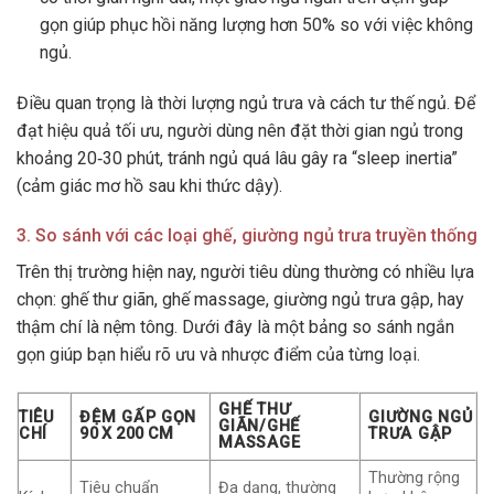
gọn giúp phục hồi năng lượng hơn 50% so với việc không
ngủ.
Điều quan trọng là thời lượng ngủ trưa và cách tư thế ngủ. Để
đạt hiệu quả tối ưu, người dùng nên đặt thời gian ngủ trong
khoảng 20‑30 phút, tránh ngủ quá lâu gây ra “sleep inertia”
(cảm giác mơ hồ sau khi thức dậy).
3. So sánh với các loại ghế, giường ngủ trưa truyền thống
Trên thị trường hiện nay, người tiêu dùng thường có nhiều lựa
chọn: ghế thư giãn, ghế massage, giường ngủ trưa gập, hay
thậm chí là nệm tông. Dưới đây là một bảng so sánh ngắn
gọn giúp bạn hiểu rõ ưu và nhược điểm của từng loại.
GHẾ THƯ
TIÊU
ĐỆM GẤP GỌN
GIƯỜNG NGỦ
GIÃN/GHẾ
CHÍ
90 X 200 CM
TRƯA GẬP
MASSAGE
Thường rộng
Tiêu chuẩn
Đa dạng, thường