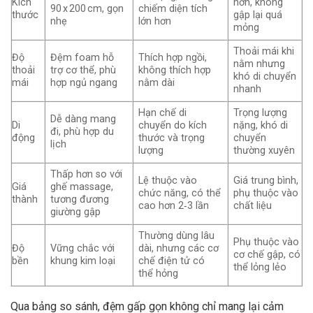
Kích
hơn, không
90 x 200 cm, gọn
chiếm diện tích
thước
gập lại quá
nhẹ
lớn hơn
mỏng
Thoải mái khi
Độ
Đệm foam hỗ
Thích hợp ngồi,
nằm nhưng
thoải
trợ cơ thể, phù
không thích hợp
khó di chuyển
mái
hợp ngủ ngang
nằm dài
nhanh
Hạn chế di
Trọng lượng
Dễ dàng mang
Di
chuyển do kích
nặng, khó di
đi, phù hợp du
động
thước và trọng
chuyển
lịch
lượng
thường xuyên
Thấp hơn so với
Lệ thuộc vào
Giá trung bình,
Giá
ghế massage,
chức năng, có thể
phụ thuộc vào
thành
tương đương
cao hơn 2‑3 lần
chất liệu
giường gập
Thường dùng lâu
Phụ thuộc vào
Độ
Vững chắc với
dài, nhưng các cơ
cơ chế gập, có
bền
khung kim loại
chế điện tử có
thể lỏng lẻo
thể hỏng
Qua bảng so sánh, đệm gấp gọn không chỉ mang lại cảm