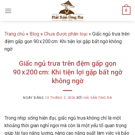
Skip
0
to
content
Trang chủ
»
Blog
»
Chưa được phân loại
»
Giấc ngủ trưa trên
đệm gấp gọn 90 x 200 cm: Khi tiện lợi gặp bất ngờ không
ngờ
Giấc ngủ trưa trên đệm gấp gọn
90 x 200 cm: Khi tiện lợi gặp bất ngờ
không ngờ
NGÀY ĐĂNG
10 THÁNG 2, 2026
BỞI
HẢI SẢN ÔNG BA
Trong nhịp sống hiện đại, giấc ngủ trưa không chỉ là một
khoảng thời gian nghỉ ngơi mà còn là một yếu tố quan trọng
giúp tái tạo năng lượng, nâng cao năng suất làm việc và bảo