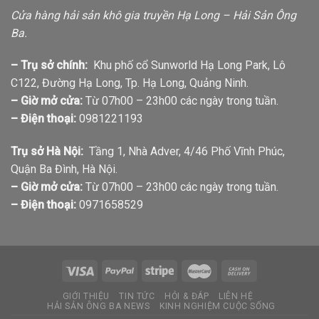
Cửa hàng hải sản khô gia truyền Hạ Long – Hải Sản Ông
Ba.
– Trụ sở chính:
Khu phố cổ Sunworld Hạ Long Park, Lô
C122, Đường Hạ Long, Tp. Hạ Long, Quảng Ninh.
– Giờ mở cửa:
Từ 07h00 – 23h00 các ngày trong tuần.
– Điện thoại:
0981221193
Trụ sở Hà Nội:
Tầng 1, Nhà Adver, 4/46 Phố Vĩnh Phúc,
Quận Ba Đình, Hà Nội.
– Giờ mở cửa:
Từ 07h00 – 23h00 các ngày trong tuần.
– Điện thoại:
0971658529
GIỚI THIỆU
TIN TỨC
HỎI & ĐÁP
LIÊN HỆ
HẢI SẢN ÔNG BA NEWS
KINH NGHIỆM CUỘC SỐNG