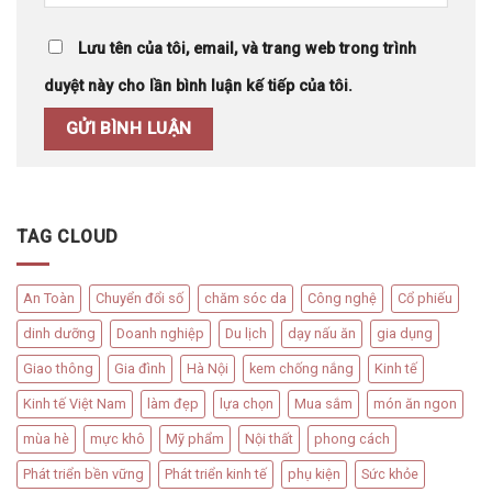
Lưu tên của tôi, email, và trang web trong trình
duyệt này cho lần bình luận kế tiếp của tôi.
TAG CLOUD
An Toàn
Chuyển đổi số
chăm sóc da
Công nghệ
Cổ phiếu
dinh dưỡng
Doanh nghiệp
Du lịch
dạy nấu ăn
gia dụng
Giao thông
Gia đình
Hà Nội
kem chống nắng
Kinh tế
Kinh tế Việt Nam
làm đẹp
lựa chọn
Mua sắm
món ăn ngon
mùa hè
mực khô
Mỹ phẩm
Nội thất
phong cách
Phát triển bền vững
Phát triển kinh tế
phụ kiện
Sức khỏe