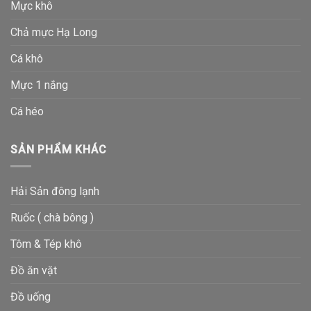
Mực khô
Chả mực Hạ Long
Cá khô
Mực 1 nắng
Cá héo
SẢN PHẨM KHÁC
Hải Sản đông lạnh
Ruốc ( chà bông )
Tôm & Tép khô
Đồ ăn vặt
Đồ uống