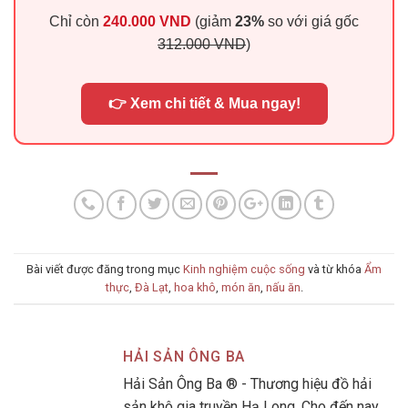
Chỉ còn
240.000 VND
(giảm
23%
so với giá gốc
312.000 VND
)
👉 Xem chi tiết & Mua ngay!
Bài viết được đăng trong mục
Kinh nghiệm cuộc sống
và từ khóa
Ẩm
thực
,
Đà Lạt
,
hoa khô
,
món ăn
,
nấu ăn
.
HẢI SẢN ÔNG BA
Hải Sản Ông Ba ® - Thương hiệu đồ hải
sản khô gia truyền Hạ Long. Cho đến nay,