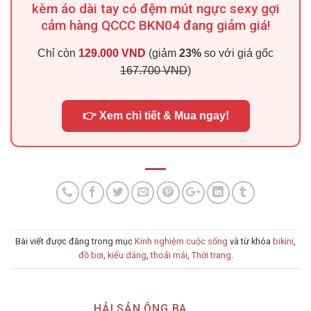
kèm áo dài tay có đệm mút ngực sexy gợi
cảm hàng QCCC BKN04 đang giảm giá!
Chỉ còn
129.000 VND
(giảm
23%
so với giá gốc
167.700 VND
)
👉 Xem chi tiết & Mua ngay!
Bài viết được đăng trong mục
Kinh nghiệm cuộc sống
và từ khóa
bikini
,
đồ bơi
,
kiểu dáng
,
thoải mái
,
Thời trang
.
HẢI SẢN ÔNG BA