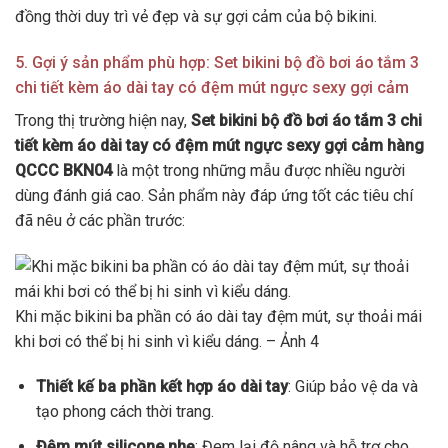
đồng thời duy trì vẻ đẹp và sự gợi cảm của bộ bikini.
5. Gợi ý sản phẩm phù hợp: Set bikini bộ đồ bơi áo tắm 3
chi tiết kèm áo dài tay có đệm mút ngực sexy gợi cảm
Trong thị trường hiện nay,
Set bikini bộ đồ bơi áo tắm 3 chi
tiết kèm áo dài tay có đệm mút ngực sexy gợi cảm hàng
QCCC BKN04
là một trong những mẫu được nhiều người
dùng đánh giá cao. Sản phẩm này đáp ứng tốt các tiêu chí
đã nêu ở các phần trước:
Khi mặc bikini ba phần có áo dài tay đệm mút, sự thoải mái
khi bơi có thể bị hi sinh vì kiểu dáng. – Ảnh 4
Thiết kế ba phần kết hợp áo dài tay
: Giúp bảo vệ da và
tạo phong cách thời trang.
Đệm mút silicone nhẹ
: Đem lại độ nâng và hỗ trợ cho