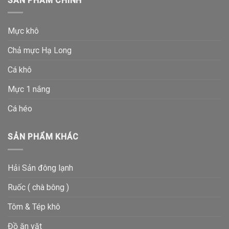
SẢN PHẨM CHÍNH
Mực khô
Chả mực Hạ Long
Cá khô
Mực 1 nắng
Cá héo
SẢN PHẨM KHÁC
Hải Sản đông lạnh
Ruốc ( chà bông )
Tôm & Tép khô
Đồ ăn vặt