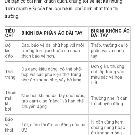
Để bạn có cái nhìn khách quan, chúng tôi sẽ liệt kê những
điểm mạnh yếu của hai loại bikini phổ biến nhất trên thị
trường.
TIÊU
BIKINI KHÔNG ÁO
BIKINI BA PHẦN ÁO DÀI TAY
CHÍ
DÀI TAY
Độ
Cao, bảo vệ da, phù hợp với môi
Thấp, thường để lộ
kín
trường tôn giáo hoặc cá nhân
phần vai và cánh
đáo
thích bảo vệ hơn.
tay.
Đơn giản, thường
Đa dạng kiểu dáng, có thể phối
Thời
chỉ tập trung vào
hợp với các phụ kiện thời trang
trang
màu sắc và họa
như áo khoác nhẹ, váy hở lưng.
tiết.
Thoải
Nhẹ hơn khi áo dài tay chở nước,
mái
Thường nhẹ, ít cản
tạo cảm giác “nặng” và hạn chế
khi
trở chuyển động.
chuyển động.
bơi
Bảo
Ít, cần dùng kem
vệ
Tốt, giảm tối đa tác động của tia
chống nắng hoặc
khỏi
UV.
áo khoác mỏng.