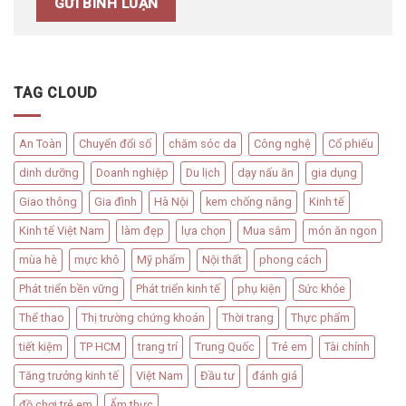
TAG CLOUD
An Toàn
Chuyển đổi số
chăm sóc da
Công nghệ
Cổ phiếu
dinh dưỡng
Doanh nghiệp
Du lịch
dạy nấu ăn
gia dụng
Giao thông
Gia đình
Hà Nội
kem chống nắng
Kinh tế
Kinh tế Việt Nam
làm đẹp
lựa chọn
Mua sắm
món ăn ngon
mùa hè
mực khô
Mỹ phẩm
Nội thất
phong cách
Phát triển bền vững
Phát triển kinh tế
phụ kiện
Sức khỏe
Thể thao
Thị trường chứng khoán
Thời trang
Thực phẩm
tiết kiệm
TP HCM
trang trí
Trung Quốc
Trẻ em
Tài chính
Tăng trưởng kinh tế
Việt Nam
Đầu tư
đánh giá
đồ chơi trẻ em
Ẩm thực