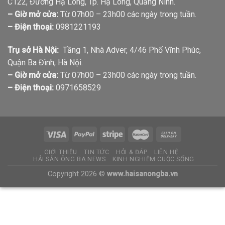
C122, Đường Hạ Long, Tp. Hạ Long, Quảng Ninh.
– Giờ mở cửa:
Từ 07h00 – 23h00 các ngày trong tuần.
– Điện thoại:
0981221193
Trụ sở Hà Nội:
Tầng 1, Nhà Adver, 4/46 Phố Vĩnh Phúc,
Quận Ba Đình, Hà Nội.
– Giờ mở cửa:
Từ 07h00 – 23h00 các ngày trong tuần.
– Điện thoại:
0971658529
GIỚI THIỆU
TIN TỨC
HỎI & ĐÁP
LIÊN HỆ
HẢI SẢN ÔNG BA NEWS
KINH NGHIỆM CUỘC SỐNG
Copyright 2026 ©
www.haisanongba.vn