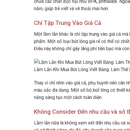
chứa các chất độc hại như BPA, phthalate. Ngoà
nắm, giúp trẻ viết và vẽ thoải mái hơn.
Chỉ Tập Trung Vào Giá Cả
Một lầm lẫn khác là chỉ tập trung vào giá cả mà
phẩm. Một số loại bút lông giá rẻ có thể có chấ
Điều này không chỉ gây lãng phí tiền bạc mà còn
Lầm Lẫn Khi Mua Bút Lông Viết Bảng: Làm Thế
Thay vì chỉ nhìn vào giá cả, phụ huynh nên cân n
màu sắc đa dạng. Một số bộ bút lông có thiết kế 
năng sáng tạo một cách toàn diện.
Không Consider Đến nhu cầu và sở th
Lầm lẫn nữa là không xem xét đến nhu cầu và sở 