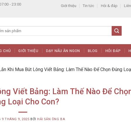
07:00 - 23:00
Giới thiệu
Tin tức
Hỏi & đáp
Liên
G CHỦ
GIỚI THIỆU
DẠY NẤU ĂN NGON
BLOG
HỎI ĐÁP
H
ẫn Khi Mua Bút Lông Viết Bảng: Làm Thế Nào Để Chọn Đúng Loạ
ông Viết Bảng: Làm Thế Nào Để Chọ
g Loại Cho Con?
G
9 THÁNG 9, 2025
BỞI
HẢI SẢN ÔNG BA