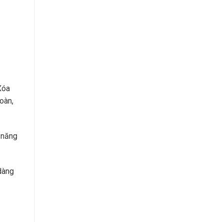
Xóa
oàn,
ả năng
 dàng