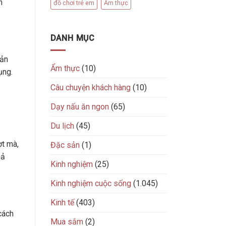
m
đồ chơi trẻ em
Ẩm thực
DANH MỤC
sản
Ẩm thực
(10)
ụng.
Câu chuyện khách hàng
(10)
Dạy nấu ăn ngon
(65)
Du lịch
(45)
ợt mà,
Đặc sản
(1)
hả
Kinh nghiệm
(25)
Kinh nghiệm cuộc sống
(1.045)
Kinh tế
(403)
cách
Mua sắm
(2)