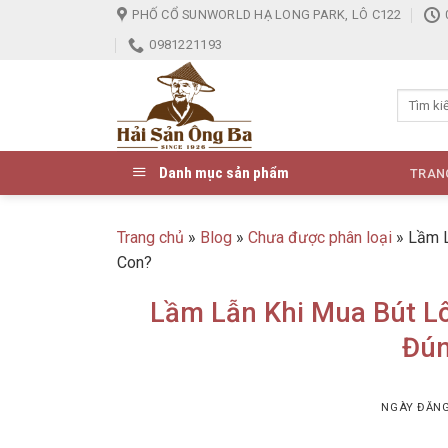
Skip
PHỐ CỔ SUNWORLD HẠ LONG PARK, LÔ C122
to
0981221193
content
Danh mục sản phẩm
TRAN
Trang chủ
»
Blog
»
Chưa được phân loại
»
Lầm L
Con?
Lầm Lẫn Khi Mua Bút L
Đún
NGÀY ĐĂN