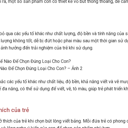
i ra, một số sản phẩm còn có thiết kế vỏ bút thông thoáng, dễ cầ
 bỏ qua các yếu tố khác như chất lượng, độ bền và tính năng của 
t lượng không tốt, dễ bị đứt hoặc phai màu sau một thời gian sử d
 ảnh hưởng đến trải nghiệm của trẻ khi sử dụng.
 Nào Để Chọn Đúng Loại Cho Con? – Ảnh 2
hắc các yếu tố khác như chất liệu, độ bền, khả năng viết và vẽ mư
đa năng, có thể sử dụng để viết, vẽ, tô màu, giúp trẻ phát triển k
ích của trẻ
thích của trẻ khi chọn bút lông viết bảng. Mỗi đứa trẻ có phong 