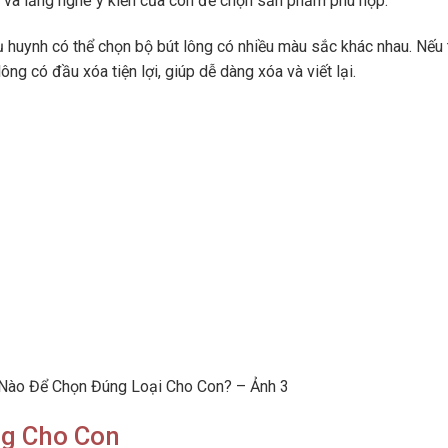
át và lắng nghe ý kiến của con để chọn sản phẩm phù hợp.
 huynh có thể chọn bộ bút lông có nhiều màu sắc khác nhau. Nếu 
lông có đầu xóa tiện lợi, giúp dễ dàng xóa và viết lại.
 Nào Để Chọn Đúng Loại Cho Con? – Ảnh 3
ng Cho Con