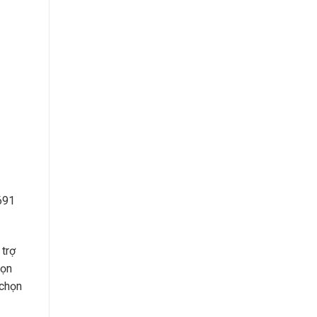
691
 trợ
họn
 chọn