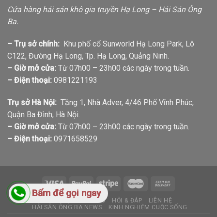
Cửa hàng hải sản khô gia truyền Hạ Long – Hải Sản Ông
Ba.
– Trụ sở chính:
Khu phố cổ Sunworld Hạ Long Park, Lô
C122, Đường Hạ Long, Tp. Hạ Long, Quảng Ninh.
– Giờ mở cửa:
Từ 07h00 – 23h00 các ngày trong tuần.
– Điện thoại:
0981221193
Trụ sở Hà Nội:
Tầng 1, Nhà Adver, 4/46 Phố Vĩnh Phúc,
Quận Ba Đình, Hà Nội.
– Giờ mở cửa:
Từ 07h00 – 23h00 các ngày trong tuần.
– Điện thoại:
0971658529
Bấm để gọi ngay
GIỚI THIỆU
TIN TỨC
HỎI & ĐÁP
LIÊN HỆ
HẢI SẢN ÔNG BA NEWS
KINH NGHIỆM CUỘC SỐNG