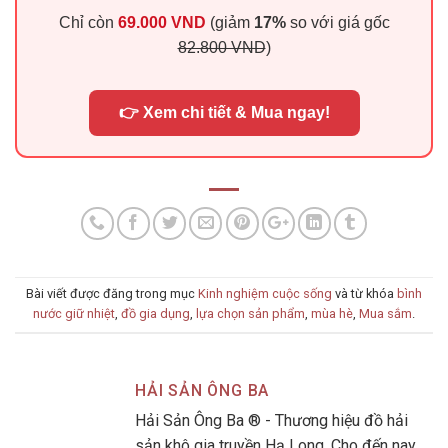
Chỉ còn
69.000 VND
(giảm
17%
so với giá gốc
82.800 VND
)
👉 Xem chi tiết & Mua ngay!
Bài viết được đăng trong mục
Kinh nghiệm cuộc sống
và từ khóa
bình
nước giữ nhiệt
,
đồ gia dụng
,
lựa chọn sản phẩm
,
mùa hè
,
Mua sắm
.
HẢI SẢN ÔNG BA
Hải Sản Ông Ba ® - Thương hiệu đồ hải
sản khô gia truyền Hạ Long. Cho đến nay,