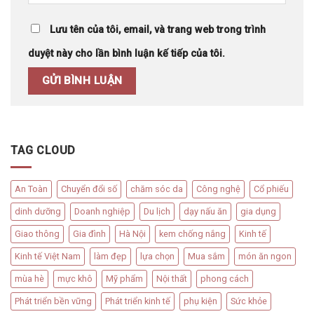
Lưu tên của tôi, email, và trang web trong trình
duyệt này cho lần bình luận kế tiếp của tôi.
TAG CLOUD
An Toàn
Chuyển đổi số
chăm sóc da
Công nghệ
Cổ phiếu
dinh dưỡng
Doanh nghiệp
Du lịch
dạy nấu ăn
gia dụng
Giao thông
Gia đình
Hà Nội
kem chống nắng
Kinh tế
Kinh tế Việt Nam
làm đẹp
lựa chọn
Mua sắm
món ăn ngon
mùa hè
mực khô
Mỹ phẩm
Nội thất
phong cách
Phát triển bền vững
Phát triển kinh tế
phụ kiện
Sức khỏe