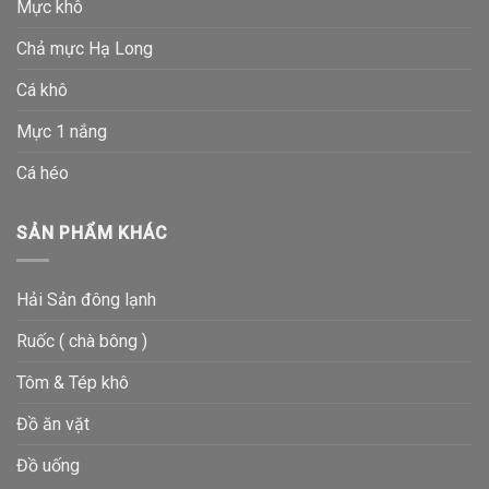
Mực khô
Chả mực Hạ Long
Cá khô
Mực 1 nắng
Cá héo
SẢN PHẨM KHÁC
Hải Sản đông lạnh
Ruốc ( chà bông )
Tôm & Tép khô
Đồ ăn vặt
Đồ uống