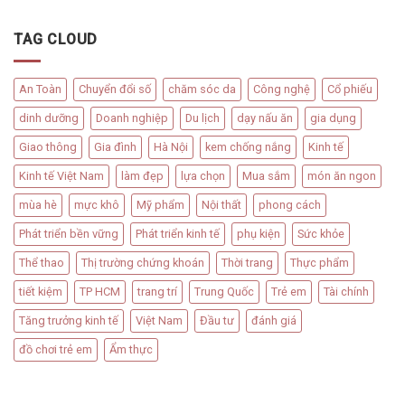
TAG CLOUD
An Toàn
Chuyển đổi số
chăm sóc da
Công nghệ
Cổ phiếu
dinh dưỡng
Doanh nghiệp
Du lịch
dạy nấu ăn
gia dụng
Giao thông
Gia đình
Hà Nội
kem chống nắng
Kinh tế
Kinh tế Việt Nam
làm đẹp
lựa chọn
Mua sắm
món ăn ngon
mùa hè
mực khô
Mỹ phẩm
Nội thất
phong cách
Phát triển bền vững
Phát triển kinh tế
phụ kiện
Sức khỏe
Thể thao
Thị trường chứng khoán
Thời trang
Thực phẩm
tiết kiệm
TP HCM
trang trí
Trung Quốc
Trẻ em
Tài chính
Tăng trưởng kinh tế
Việt Nam
Đầu tư
đánh giá
đồ chơi trẻ em
Ẩm thực