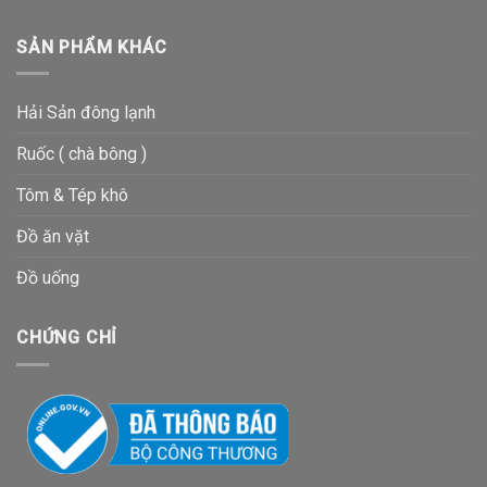
SẢN PHẨM KHÁC
Hải Sản đông lạnh
Ruốc ( chà bông )
Tôm & Tép khô
Đồ ăn vặt
Đồ uống
CHỨNG CHỈ