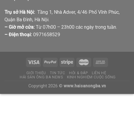
Trụ sở Hà Nội:
Tầng 1, Nhà Adver, 4/46 Phố Vĩnh Phúc,
Quận Ba Đình, Hà Nội.
– Giờ mở cửa:
Từ 07h00 – 23h00 các ngày trong tuần.
– Điện thoại:
0971658529
GIỚI THIỆU
TIN TỨC
HỎI & ĐÁP
LIÊN HỆ
HẢI SẢN ÔNG BA NEWS
KINH NGHIỆM CUỘC SỐNG
Copyright 2026 ©
www.haisanongba.vn