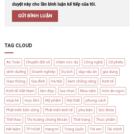
duyệt này cho lần bình luận kế tiếp của tôi.
TAG CLOUD
An Toàn
Chuyển đổi số
chăm sóc da
Công nghệ
Cổ phiếu
dinh dưỡng
Doanh nghiệp
Du lịch
dạy nấu ăn
gia dụng
Giao thông
Gia đình
Hà Nội
kem chống nắng
Kinh tế
Kinh tế Việt Nam
làm đẹp
lựa chọn
Mua sắm
món ăn ngon
mùa hè
mực khô
Mỹ phẩm
Nội thất
phong cách
Phát triển bền vững
Phát triển kinh tế
phụ kiện
Sức khỏe
Thể thao
Thị trường chứng khoán
Thời trang
Thực phẩm
tiết kiệm
TP HCM
trang trí
Trung Quốc
Trẻ em
Tài chính