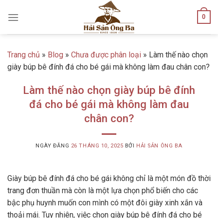
Skip
0
to
content
Trang chủ
»
Blog
»
Chưa được phân loại
»
Làm thế nào chọn
giày búp bê đính đá cho bé gái mà không làm đau chân con?
Làm thế nào chọn giày búp bê đính
đá cho bé gái mà không làm đau
chân con?
NGÀY ĐĂNG
26 THÁNG 10, 2025
BỞI
HẢI SẢN ÔNG BA
Giày búp bê đính đá cho bé gái không chỉ là một món đồ thời
trang đơn thuần mà còn là một lựa chọn phổ biến cho các
bậc phụ huynh muốn con mình có một đôi giày xinh xắn và
thoải mái. Tuy nhiên, việc chọn giày búp bê đính đá cho bé