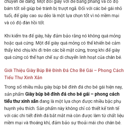
chuyển dễ dàng. Một đôi giày với đế bằng phẳng và có độ
bám tốt sẽ giúp bé tránh bị trượt ngã. Đối với các bé gái nhỏ
tuổi, đế giày cao su dẻo là một lựa chọn tốt vì nó mềm mại
và có độ đàn hồi tốt.
Khi kiểm tra đế giày, hãy đảm bảo rằng nó không quá mỏng
hoặc quá cứng. Một đế giày quá mỏng có thể khiến bé cảm
thấy khó chịu khi đi trên các bề mặt cứng, trong khi đế giày
quá cứng có thể hạn chế sự di chuyển linh hoạt của chân bé.
Giới Thiệu Giày Búp Bê Đính Đá Cho Bé Gái – Phong Cách
Tiểu Thư Xinh Xắn
Trong số nhiều mẫu giày búp bê đính đá cho bé gái hiện nay,
sản phẩm
Giày búp bê đính đá cho bé gái – phong cách
tiểu thư xinh xắn
đang là một lựa chọn được nhiều bậc phụ
huynh yêu thích. Sản phẩm này không chỉ có thiết kế tinh tế
với các chi tiết đính đá bắt mắt mà còn được làm từ chất liệu
mềm mại và thoáng khí, đảm bảo sự thoải mái cho chân bé.