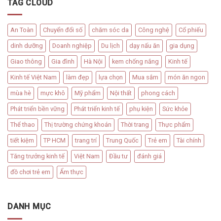
TAG CLOUD
An Toàn
Chuyển đổi số
chăm sóc da
Công nghệ
Cổ phiếu
dinh dưỡng
Doanh nghiệp
Du lịch
dạy nấu ăn
gia dụng
Giao thông
Gia đình
Hà Nội
kem chống nắng
Kinh tế
Kinh tế Việt Nam
làm đẹp
lựa chọn
Mua sắm
món ăn ngon
mùa hè
mực khô
Mỹ phẩm
Nội thất
phong cách
Phát triển bền vững
Phát triển kinh tế
phụ kiện
Sức khỏe
Thể thao
Thị trường chứng khoán
Thời trang
Thực phẩm
tiết kiệm
TP HCM
trang trí
Trung Quốc
Trẻ em
Tài chính
Tăng trưởng kinh tế
Việt Nam
Đầu tư
đánh giá
đồ chơi trẻ em
Ẩm thực
DANH MỤC