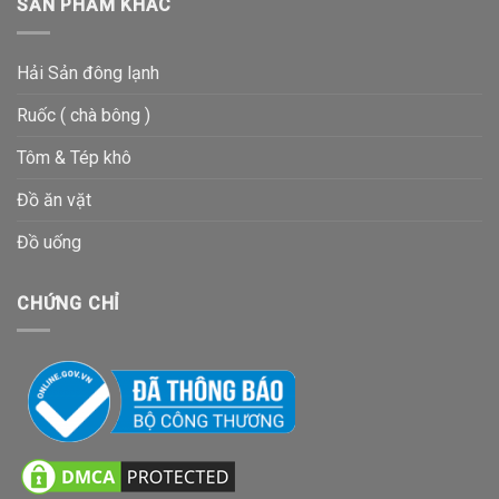
SẢN PHẨM KHÁC
Hải Sản đông lạnh
Ruốc ( chà bông )
Tôm & Tép khô
Đồ ăn vặt
Đồ uống
CHỨNG CHỈ