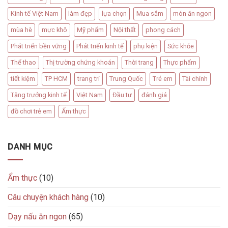
Kinh tế Việt Nam
làm đẹp
lựa chọn
Mua sắm
món ăn ngon
mùa hè
mực khô
Mỹ phẩm
Nội thất
phong cách
Phát triển bền vững
Phát triển kinh tế
phụ kiện
Sức khỏe
Thể thao
Thị trường chứng khoán
Thời trang
Thực phẩm
tiết kiệm
TP HCM
trang trí
Trung Quốc
Trẻ em
Tài chính
Tăng trưởng kinh tế
Việt Nam
Đầu tư
đánh giá
đồ chơi trẻ em
Ẩm thực
DANH MỤC
Ẩm thực
(10)
Câu chuyện khách hàng
(10)
Dạy nấu ăn ngon
(65)