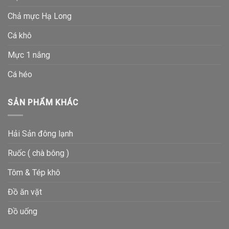
Chả mực Hạ Long
Cá khô
Mực 1 nắng
Cá héo
SẢN PHẨM KHÁC
Hải Sản đông lạnh
Ruốc ( chà bông )
Tôm & Tép khô
Đồ ăn vặt
Đồ uống