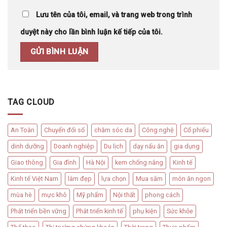
Lưu tên của tôi, email, và trang web trong trình
duyệt này cho lần bình luận kế tiếp của tôi.
TAG CLOUD
An Toàn
Chuyển đổi số
chăm sóc da
Công nghệ
Cổ phiếu
dinh dưỡng
Doanh nghiệp
Du lịch
dạy nấu ăn
gia dụng
Giao thông
Gia đình
Hà Nội
kem chống nắng
Kinh tế
Kinh tế Việt Nam
làm đẹp
lựa chọn
Mua sắm
món ăn ngon
mùa hè
mực khô
Mỹ phẩm
Nội thất
phong cách
Phát triển bền vững
Phát triển kinh tế
phụ kiện
Sức khỏe