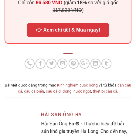
Chỉ còn
96.580 VND
(giảm
18%
so với giá gốc
117.828 VND
)
👉 Xem chi tiết & Mua ngay!
Bài viết được đăng trong mục
Kinh nghiệm cuộc sống
và từ khóa
cần câu
cá
,
câu cá biển
,
câu cá di động
,
nước ngọt
,
thiết bị câu cá
.
HẢI SẢN ÔNG BA
Hải Sản Ông Ba ® - Thương hiệu đồ hải
sản khô gia truyền Hạ Long. Cho đến nay,