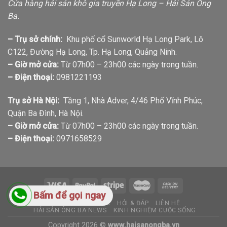
Cửa hàng hải sản khô gia truyền Hạ Long – Hải Sản Ông
Ba.
– Trụ sở chính:
Khu phố cổ Sunworld Hạ Long Park, Lô
C122, Đường Hạ Long, Tp. Hạ Long, Quảng Ninh.
– Giờ mở cửa:
Từ 07h00 – 23h00 các ngày trong tuần.
– Điện thoại:
0981221193
Trụ sở Hà Nội:
Tầng 1, Nhà Adver, 4/46 Phố Vĩnh Phúc,
Quận Ba Đình, Hà Nội.
– Giờ mở cửa:
Từ 07h00 – 23h00 các ngày trong tuần.
– Điện thoại:
0971658529
Bấm để gọi ngay
GIỚI THIỆU
TIN TỨC
HỎI & ĐÁP
LIÊN HỆ
HẢI SẢN ÔNG BA NEWS
KINH NGHIỆM CUỘC SỐNG
Copyright 2026 ©
www.haisanongba.vn