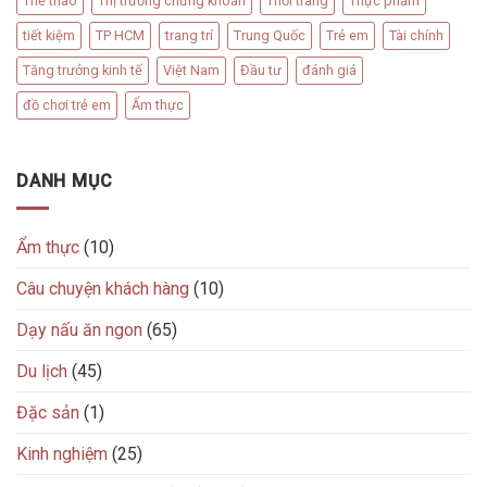
Thể thao
Thị trường chứng khoán
Thời trang
Thực phẩm
tiết kiệm
TP HCM
trang trí
Trung Quốc
Trẻ em
Tài chính
Tăng trưởng kinh tế
Việt Nam
Đầu tư
đánh giá
đồ chơi trẻ em
Ẩm thực
DANH MỤC
Ẩm thực
(10)
Câu chuyện khách hàng
(10)
Dạy nấu ăn ngon
(65)
Du lịch
(45)
Đặc sản
(1)
Kinh nghiệm
(25)