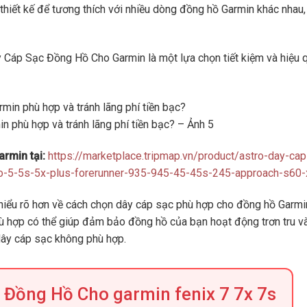
thiết kế để tương thích với nhiều dòng đồng hồ Garmin khác nhau,
y Cáp Sạc Đồng Hồ Cho Garmin là một lựa chọn tiết kiệm và hiệu 
 phù hợp và tránh lãng phí tiền bạc? – Ảnh 5
rmin tại:
https://marketplace.tripmap.vn/product/astro-day-cap
ro-5-5s-5x-plus-forerunner-935-945-45-45s-245-approach-s60
ể hiểu rõ hơn về cách chọn dây cáp sạc phù hợp cho đồng hồ Garmi
ù hợp có thể giúp đảm bảo đồng hồ của bạn hoạt động trơn tru v
 dây cáp sạc không phù hợp.
 Đồng Hồ Cho garmin fenix 7 7x 7s