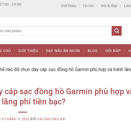
07:00 - 23:00
Giới thiệu
Tin tức
Hỏi & đáp
Liên
G CHỦ
GIỚI THIỆU
DẠY NẤU ĂN NGON
BLOG
HỎI ĐÁP
H
hế nào để chọn dây cáp sạc đồng hồ Garmin phù hợp và tránh lãn
y cáp sạc đồng hồ Garmin phù hợp v
 lãng phí tiền bạc?
G
9 THÁNG 9, 2025
BỞI
HẢI SẢN ÔNG BA