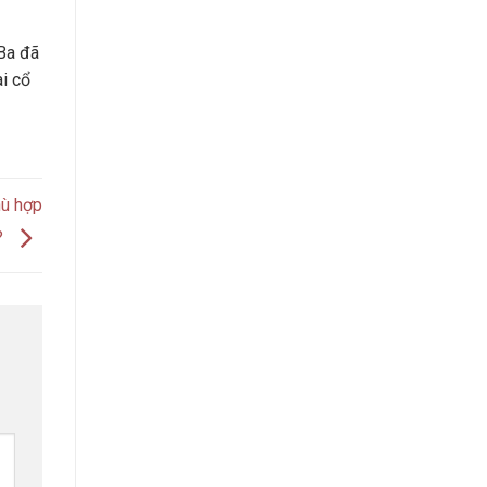
Ba đã
ài cổ
hù hợp
?