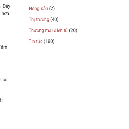
n. Dây
Nông sản
(2)
 hơn.
Thị trường
(40)
Thương mại điện tử
(20)
Tin tức
(180)
 đảm
n có
ải