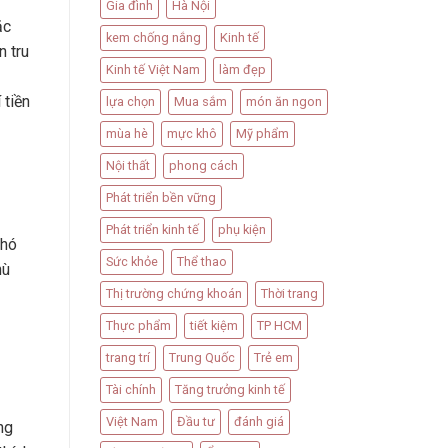
Gia đình
Hà Nội
ặc
kem chống nắng
Kinh tế
n tru
Kinh tế Việt Nam
làm đẹp
 tiền
lựa chọn
Mua sắm
món ăn ngon
mùa hè
mực khô
Mỹ phẩm
Nội thất
phong cách
Phát triển bền vững
Phát triển kinh tế
phụ kiện
khó
Sức khỏe
Thể thao
hù
Thị trường chứng khoán
Thời trang
Thực phẩm
tiết kiệm
TP HCM
trang trí
Trung Quốc
Trẻ em
Tài chính
Tăng trưởng kinh tế
Việt Nam
Đầu tư
đánh giá
ng