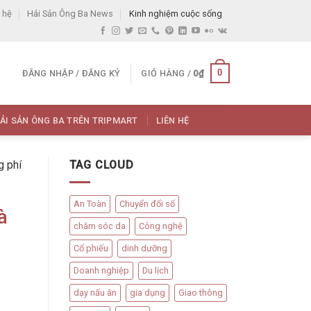
 hệ
Hải Sản Ông Ba News
Kinh nghiệm cuộc sống
0
ĐĂNG NHẬP / ĐĂNG KÝ
GIỎ HÀNG /
0
₫
ẢI SẢN ÔNG BA TRÊN TRIPMART
LIÊN HỆ
g phí
TAG CLOUD
An Toàn
Chuyển đổi số
à
chăm sóc da
Công nghệ
Cổ phiếu
dinh dưỡng
Doanh nghiệp
Du lịch
dạy nấu ăn
gia dụng
Giao thông