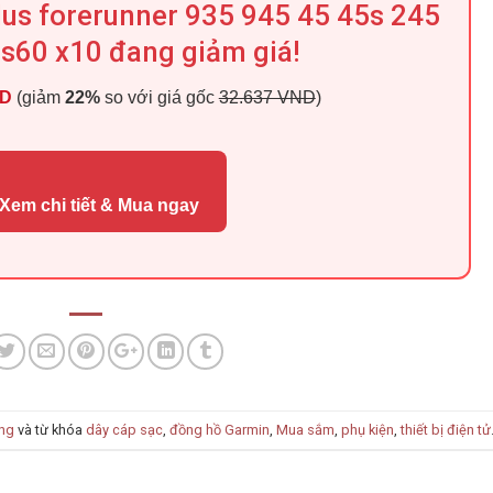
plus forerunner 935 945 45 45s 245
s60 x10 đang giảm giá!
ND
(giảm
22%
so với giá gốc
32.637 VND
)
Xem chi tiết & Mua ngay
ng
và từ khóa
dây cáp sạc
,
đồng hồ Garmin
,
Mua sắm
,
phụ kiện
,
thiết bị điện tử