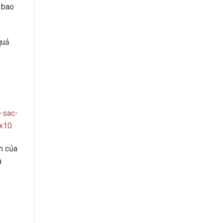
 bao
quả
-sac-
-x10
n của
à