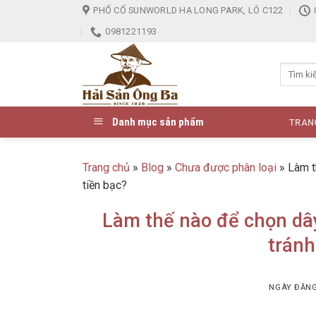
Skip
PHỐ CỔ SUNWORLD HẠ LONG PARK, LÔ C122
to
0981221193
content
Danh mục sản phẩm
TRAN
Trang chủ
»
Blog
»
Chưa được phân loại
»
Làm t
tiền bạc?
Làm thế nào để chọn dâ
tránh
NGÀY ĐĂN