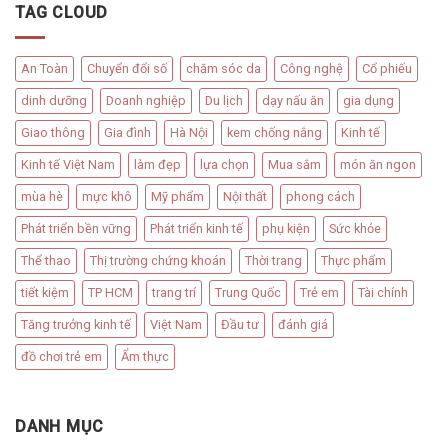
TAG CLOUD
An Toàn
Chuyển đổi số
chăm sóc da
Công nghệ
Cổ phiếu
dinh dưỡng
Doanh nghiệp
Du lịch
dạy nấu ăn
gia dụng
Giao thông
Gia đình
Hà Nội
kem chống nắng
Kinh tế
Kinh tế Việt Nam
làm đẹp
lựa chọn
Mua sắm
món ăn ngon
mùa hè
mực khô
Mỹ phẩm
Nội thất
phong cách
Phát triển bền vững
Phát triển kinh tế
phụ kiện
Sức khỏe
Thể thao
Thị trường chứng khoán
Thời trang
Thực phẩm
tiết kiệm
TP HCM
trang trí
Trung Quốc
Trẻ em
Tài chính
Tăng trưởng kinh tế
Việt Nam
Đầu tư
đánh giá
đồ chơi trẻ em
Ẩm thực
DANH MỤC