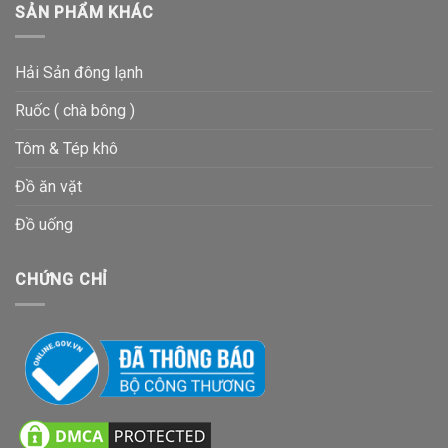
SẢN PHẨM KHÁC
Hải Sản đông lạnh
Ruốc ( chà bông )
Tôm & Tép khô
Đồ ăn vặt
Đồ uống
CHỨNG CHỈ