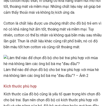
liệu cotton hoặc thun, vì chúng có khả năng thấm hút mồ hôi
tốt, thoáng mát và mềm mại. Những chất liệu này sẽ giúp bé
cảm thấy thoải mái và không bị kích ứng da.
Cotton là chất liệu được ưa chuộng nhất cho đồ bộ trẻ em vì
nó có khả năng hút ẩm tốt, thoáng mát và mềm mại. Tuy
nhiên, cotton có thể bị nhăn và không quá bền màu sau nhiều
lần giặt. Thun là chất liệu khác cũng rất phổ biến, nó có độ
bền màu tốt hơn cotton và cũng rất thoáng mát.
Làm thế nào để chọn đồ bộ cho bé trai phù hợp với mùa hè
mà không làm các ông bố bà mẹ “đau đầu”? – Ảnh 2
Kích thước phù hợp
Kích thước của đồ bộ cũng là yếu tố quan trọng khi chọn đồ
cho bé trai. Bạn nên chọn đồ bộ có kích thước phù hợp với
tuổi và cân nặng của bé. Đồ bộ quá rộng hoặc quá hẹp đều