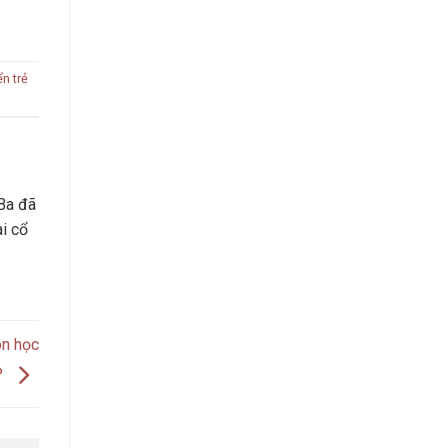
ển trẻ
Ba đã
ài cổ
on học
?