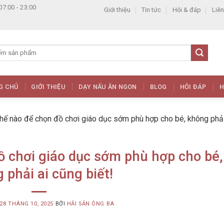
07:00 - 23:00
Giới thiệu
Tin tức
Hỏi & đáp
Liên
G CHỦ
GIỚI THIỆU
DẠY NẤU ĂN NGON
BLOG
HỎI ĐÁP
H
hế nào để chọn đồ chơi giáo dục sớm phù hợp cho bé, không phải
 chơi giáo dục sớm phù hợp cho bé,
 phải ai cũng biết!
28 THÁNG 10, 2025
BỞI
HẢI SẢN ÔNG BA