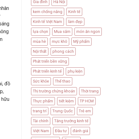
Gia đình
Hà Nội
 nhân
kem chống nắng
Kinh tế
ử
Kinh tế Việt Nam
làm đẹp
 sáng
hông
lựa chọn
Mua sắm
món ăn ngon
ăn
mùa hè
mực khô
Mỹ phẩm
Nội thất
phong cách
Phát triển bền vững
Phát triển kinh tế
phụ kiện
Sức khỏe
Thể thao
i, đồ
p,
Thị trường chứng khoán
Thời trang
n hữu
Thực phẩm
tiết kiệm
TP HCM
trang trí
Trung Quốc
Trẻ em
Tài chính
Tăng trưởng kinh tế
Việt Nam
Đầu tư
đánh giá