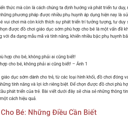
iến thức mà còn là cách chúng ta định hướng và phát triển tư duy,
g những phương pháp được nhiều phụ huynh áp dụng hiện nay là s
 vui chơi mà còn kích thích sự phát triển trí tưởng tượng, tư duy
ể chọn được đồ chơi giáo dục sớm phù hợp cho bé là một vấn đề k
ường với đa dạng mẫu mã và tính năng, khiến nhiều bậc phụ huynh b
ợp cho bé, không phải ai cũng biết! – Ảnh 1
i giáo dục sớm dành cho trẻ, từ các loại hình khối, đồ chơi đóng va
 những tính năng và lợi ích riêng biệt. Để chọn được đồ chơi phù hợ
ầu phát triển của trẻ. Bài viết dưới đây sẽ chia sẻ những thông ti
một cách hiệu quả.
Cho Bé: Những Điều Cần Biết