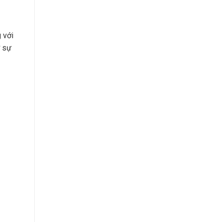
 với
ợ sự