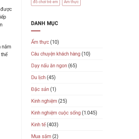
đồ chơi trẻ em
Ẩm thực
g được
iếp
DANH MỤC
ận
Ẩm thực
(10)
m nắm
Câu chuyện khách hàng
(10)
 thể
Dạy nấu ăn ngon
(65)
Du lịch
(45)
Đặc sản
(1)
Kinh nghiệm
(25)
Kinh nghiệm cuộc sống
(1.045)
Kinh tế
(403)
Mua sắm
(2)