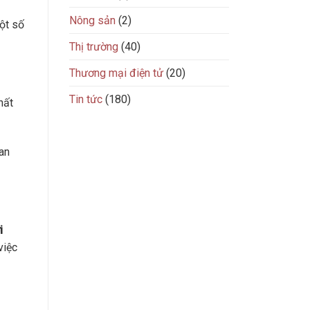
Nông sản
(2)
Một số
Thị trường
(40)
Thương mại điện tử
(20)
Tin tức
(180)
hất
 an
i
việc