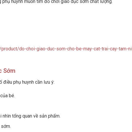
ng phụ huynh muốn tìm đồ chơi giáo dục sớm chất lượng.
n/product/do-choi-giao-duc-som-cho-be-may-cat-trai-cay-tam-ni
ục Sớm
 điều phụ huynh cần lưu ý:
 của bé.
i nhìn tổng quan về sản phẩm.
c sớm.