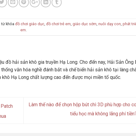
 từ khóa
đồ chơi giáo dục
,
đồ chơi trẻ em
,
giáo dục sớm
,
nuôi dạy con
,
phát tri
em
.
u đồ hải sản khô gia truyền Hạ Long. Cho đến nay, Hải Sản Ông 
 thống văn hóa nghề đánh bắt và chế biến hải sản khô tại làng ch
n khô Hạ Long chất lượng cao đến được mọi miền tổ quốc.
Làm thế nào để chọn hộp bút chì 3D phù hợp cho c
 Patch
tiểu học mà không lãng phí tiền
mua