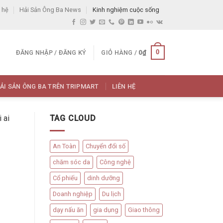
 hệ
Hải Sản Ông Ba News
Kinh nghiệm cuộc sống
0
ĐĂNG NHẬP / ĐĂNG KÝ
GIỎ HÀNG /
0
₫
ẢI SẢN ÔNG BA TRÊN TRIPMART
LIÊN HỆ
 ai
TAG CLOUD
An Toàn
Chuyển đổi số
chăm sóc da
Công nghệ
Cổ phiếu
dinh dưỡng
Doanh nghiệp
Du lịch
dạy nấu ăn
gia dụng
Giao thông