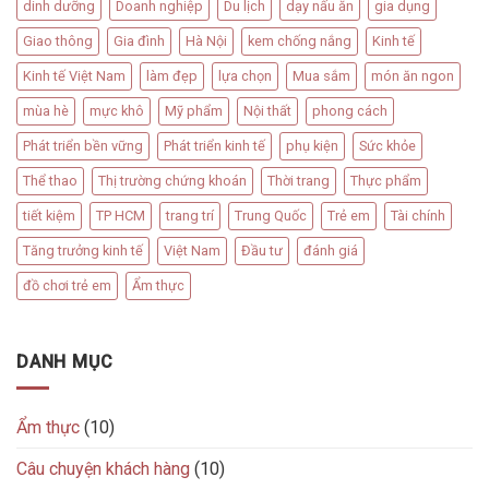
dinh dưỡng
Doanh nghiệp
Du lịch
dạy nấu ăn
gia dụng
Giao thông
Gia đình
Hà Nội
kem chống nắng
Kinh tế
Kinh tế Việt Nam
làm đẹp
lựa chọn
Mua sắm
món ăn ngon
mùa hè
mực khô
Mỹ phẩm
Nội thất
phong cách
Phát triển bền vững
Phát triển kinh tế
phụ kiện
Sức khỏe
Thể thao
Thị trường chứng khoán
Thời trang
Thực phẩm
tiết kiệm
TP HCM
trang trí
Trung Quốc
Trẻ em
Tài chính
Tăng trưởng kinh tế
Việt Nam
Đầu tư
đánh giá
đồ chơi trẻ em
Ẩm thực
DANH MỤC
Ẩm thực
(10)
Câu chuyện khách hàng
(10)