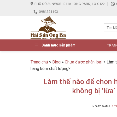
Skip
PHỐ CỔ SUNWORLD HẠ LONG PARK, LÔ C122
to
0981221193
content
Danh mục sản phẩm
TRAN
Trang chủ
»
Blog
»
Chưa được phân loại
»
Làm t
hàng kém chất lượng?
Làm thế nào để chọn h
không bị ‘lừa
NGÀY ĐĂNG
8 T