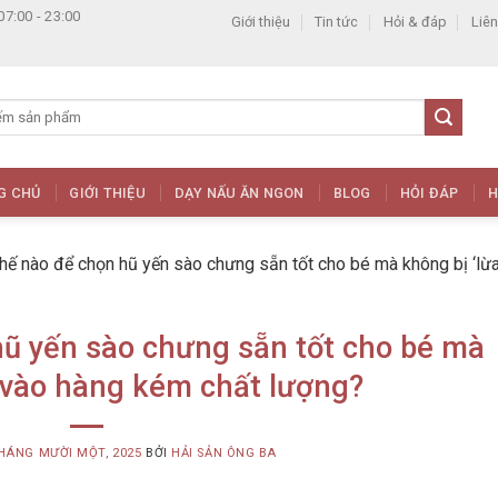
07:00 - 23:00
Giới thiệu
Tin tức
Hỏi & đáp
Liên
G CHỦ
GIỚI THIỆU
DẠY NẤU ĂN NGON
BLOG
HỎI ĐÁP
H
hế nào để chọn hũ yến sào chưng sẵn tốt cho bé mà không bị ‘lừa
ũ yến sào chưng sẵn tốt cho bé mà
’ vào hàng kém chất lượng?
HÁNG MƯỜI MỘT, 2025
BỞI
HẢI SẢN ÔNG BA