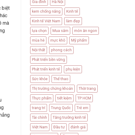
Gia đình
Hà Nội
 biệt
kem chống nắng
Kinh tế
khác
Kinh tế Việt Nam
làm đẹp
bé mà
ưng
lựa chọn
Mua sắm
món ăn ngon
mùa hè
mực khô
Mỹ phẩm
Nội thất
phong cách
Phát triển bền vững
Phát triển kinh tế
phụ kiện
Sức khỏe
Thể thao
Thị trường chứng khoán
Thời trang
Thực phẩm
tiết kiệm
TP HCM
u
ng
trang trí
Trung Quốc
Trẻ em
thẳng
Tài chính
Tăng trưởng kinh tế
Việt Nam
Đầu tư
đánh giá