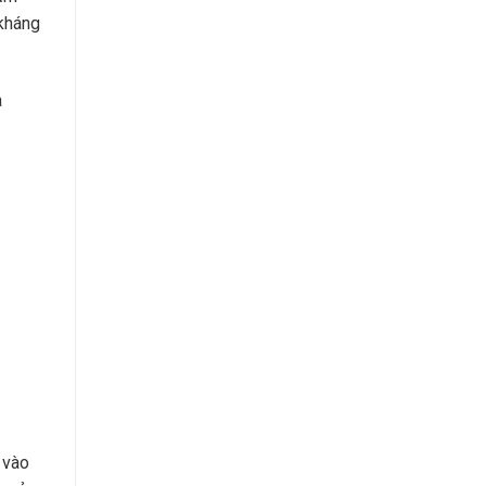
 kháng
à
 vào