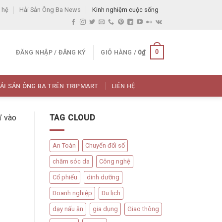
 hệ
Hải Sản Ông Ba News
Kinh nghiệm cuộc sống
0
ĐĂNG NHẬP / ĐĂNG KÝ
GIỎ HÀNG /
0
₫
ẢI SẢN ÔNG BA TRÊN TRIPMART
LIÊN HỆ
’ vào
TAG CLOUD
An Toàn
Chuyển đổi số
chăm sóc da
Công nghệ
Cổ phiếu
dinh dưỡng
Doanh nghiệp
Du lịch
dạy nấu ăn
gia dụng
Giao thông