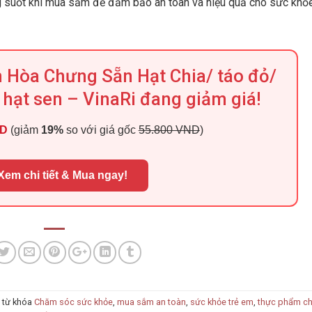
g suốt khi mua sắm để đảm bảo an toàn và hiệu quả cho sức khỏ
 Hòa Chưng Sẵn Hạt Chia/ táo đỏ/
hạt sen – VinaRi đang giảm giá!
ND
(giảm
19%
so với giá gốc
55.800 VND
)
Xem chi tiết & Mua ngay!
 từ khóa
Chăm sóc sức khỏe
,
mua sắm an toàn
,
sức khỏe trẻ em
,
thực phẩm c