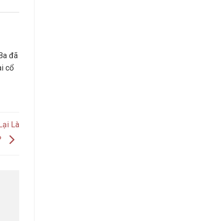
Ba đã
ài cổ
Lại Là
?