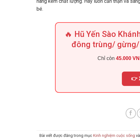
hàng kém chất lượng. Hãy luôn cẩn thận và sán
bé.
🔥 Hũ Yến Sào Khánh
đông trùng/ gừng/ 
Chỉ còn
45.000 V
👉 
Bài viết được đăng trong mục
Kinh nghiệm cuộc sống
và