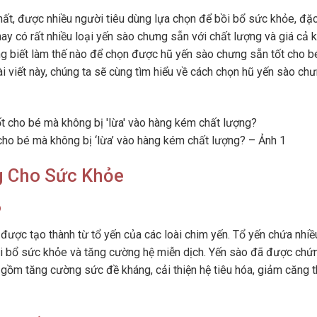
t, được nhiều người tiêu dùng lựa chọn để bồi bổ sức khỏe, đặc
n nay có rất nhiều loại yến sào chưng sẵn với chất lượng và giá cả 
ng biết làm thế nào để chọn được hũ yến sào chưng sẵn tốt cho 
ài viết này, chúng ta sẽ cùng tìm hiểu về cách chọn hũ yến sào ch
cho bé mà không bị ‘lừa’ vào hàng kém chất lượng? – Ảnh 1
g Cho Sức Khỏe
o
được tạo thành từ tổ yến của các loài chim yến. Tổ yến chứa nhiề
 bồi bổ sức khỏe và tăng cường hệ miễn dịch. Yến sào đã được chứ
o gồm tăng cường sức đề kháng, cải thiện hệ tiêu hóa, giảm căng 