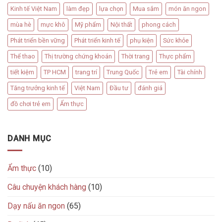
Kinh tế Việt Nam
làm đẹp
lựa chọn
Mua sắm
món ăn ngon
mùa hè
mực khô
Mỹ phẩm
Nội thất
phong cách
Phát triển bền vững
Phát triển kinh tế
phụ kiện
Sức khỏe
Thể thao
Thị trường chứng khoán
Thời trang
Thực phẩm
tiết kiệm
TP HCM
trang trí
Trung Quốc
Trẻ em
Tài chính
Tăng trưởng kinh tế
Việt Nam
Đầu tư
đánh giá
đồ chơi trẻ em
Ẩm thực
DANH MỤC
Ẩm thực
(10)
Câu chuyện khách hàng
(10)
Dạy nấu ăn ngon
(65)