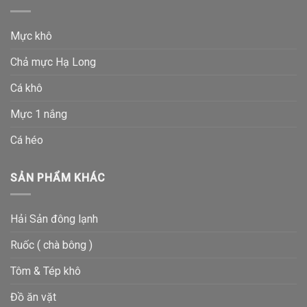
Mực khô
Chả mực Hạ Long
Cá khô
Mực 1 nắng
Cá héo
SẢN PHẨM KHÁC
Hải Sản đông lạnh
Ruốc ( chà bông )
Tôm & Tép khô
Đồ ăn vặt