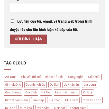
Lưu tên của tôi, email, và trang web trong trình
duyệt này cho lần bình luận kế tiếp của tôi.
TAG CLOUD
An Toàn
Chuyển đổi số
chăm sóc da
Công nghệ
Cổ phiếu
dinh dưỡng
Doanh nghiệp
Du lịch
dạy nấu ăn
gia dụng
Giao thông
Gia đình
Hà Nội
kem chống nắng
Kinh tế
Kinh tế Việt Nam
làm đẹp
lựa chọn
Mua sắm
món ăn ngon
mùa hè
mực khô
Mỹ phẩm
Nội thất
phong cách