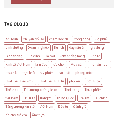
TAG CLOUD
An Toàn
Chuyển đổi số
chăm sóc da
Công nghệ
Cổ phiếu
dinh dưỡng
Doanh nghiệp
Du lịch
dạy nấu ăn
gia dụng
Giao thông
Gia đình
Hà Nội
kem chống nắng
Kinh tế
Kinh tế Việt Nam
làm đẹp
lựa chọn
Mua sắm
món ăn ngon
mùa hè
mực khô
Mỹ phẩm
Nội thất
phong cách
Phát triển bền vững
Phát triển kinh tế
phụ kiện
Sức khỏe
Thể thao
Thị trường chứng khoán
Thời trang
Thực phẩm
tiết kiệm
TP HCM
trang trí
Trung Quốc
Trẻ em
Tài chính
Tăng trưởng kinh tế
Việt Nam
Đầu tư
đánh giá
đồ chơi trẻ em
Ẩm thực