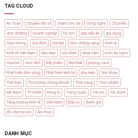
TAG CLOUD
An Toàn
Chuyển đổi số
chăm sóc da
Công nghệ
Cổ phiếu
dinh dưỡng
Doanh nghiệp
Du lịch
dạy nấu ăn
gia dụng
Giao thông
Gia đình
Hà Nội
kem chống nắng
Kinh tế
Kinh tế Việt Nam
làm đẹp
lựa chọn
Mua sắm
món ăn ngon
mùa hè
mực khô
Mỹ phẩm
Nội thất
phong cách
Phát triển bền vững
Phát triển kinh tế
phụ kiện
Sức khỏe
Thể thao
Thị trường chứng khoán
Thời trang
Thực phẩm
tiết kiệm
TP HCM
trang trí
Trung Quốc
Trẻ em
Tài chính
Tăng trưởng kinh tế
Việt Nam
Đầu tư
đánh giá
đồ chơi trẻ em
Ẩm thực
DANH MỤC