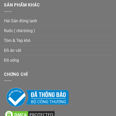
SẢN PHẨM KHÁC
Hải Sản đông lạnh
Ruốc ( chà bông )
Tôm & Tép khô
Đồ ăn vặt
Đồ uống
CHỨNG CHỈ