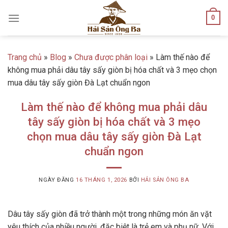
Skip
0
to
content
Trang chủ
»
Blog
»
Chưa được phân loại
»
Làm thế nào để
không mua phải dâu tây sấy giòn bị hóa chất và 3 mẹo chọn
mua dâu tây sấy giòn Đà Lạt chuẩn ngon
Làm thế nào để không mua phải dâu
tây sấy giòn bị hóa chất và 3 mẹo
chọn mua dâu tây sấy giòn Đà Lạt
chuẩn ngon
NGÀY ĐĂNG
16 THÁNG 1, 2026
BỞI
HẢI SẢN ÔNG BA
Dâu tây sấy giòn đã trở thành một trong những món ăn vặt
yêu thích của nhiều người, đặc biệt là trẻ em và phụ nữ. Với