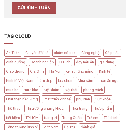
TAG CLOUD
An Toàn
Chuyển đổi số
chăm sóc da
Công nghệ
Cổ phiếu
dinh dưỡng
Doanh nghiệp
Du lịch
dạy nấu ăn
gia dụng
Giao thông
Gia đình
Hà Nội
kem chống nắng
Kinh tế
Kinh tế Việt Nam
làm đẹp
lựa chọn
Mua sắm
món ăn ngon
mùa hè
mực khô
Mỹ phẩm
Nội thất
phong cách
Phát triển bền vững
Phát triển kinh tế
phụ kiện
Sức khỏe
Thể thao
Thị trường chứng khoán
Thời trang
Thực phẩm
tiết kiệm
TP HCM
trang trí
Trung Quốc
Trẻ em
Tài chính
Tăng trưởng kinh tế
Việt Nam
Đầu tư
đánh giá