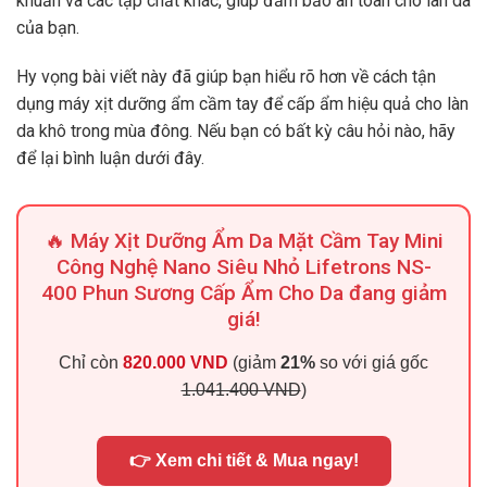
khuẩn và các tạp chất khác, giúp đảm bảo an toàn cho làn da
của bạn.
Hy vọng bài viết này đã giúp bạn hiểu rõ hơn về cách tận
dụng máy xịt dưỡng ẩm cầm tay để cấp ẩm hiệu quả cho làn
da khô trong mùa đông. Nếu bạn có bất kỳ câu hỏi nào, hãy
để lại bình luận dưới đây.
🔥 Máy Xịt Dưỡng Ẩm Da Mặt Cầm Tay Mini
Công Nghệ Nano Siêu Nhỏ Lifetrons NS-
400 Phun Sương Cấp Ẩm Cho Da đang giảm
giá!
Chỉ còn
820.000 VND
(giảm
21%
so với giá gốc
1.041.400 VND
)
👉 Xem chi tiết & Mua ngay!