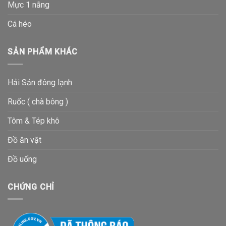
Mực 1 nắng
Cá héo
SẢN PHẨM KHÁC
Hải Sản đông lạnh
Ruốc ( chà bông )
Tôm & Tép khô
Đồ ăn vặt
Đồ uống
CHỨNG CHỈ