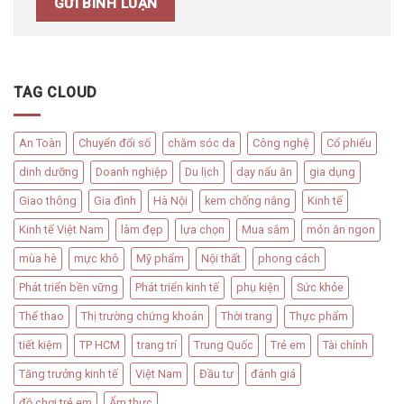
TAG CLOUD
An Toàn
Chuyển đổi số
chăm sóc da
Công nghệ
Cổ phiếu
dinh dưỡng
Doanh nghiệp
Du lịch
dạy nấu ăn
gia dụng
Giao thông
Gia đình
Hà Nội
kem chống nắng
Kinh tế
Kinh tế Việt Nam
làm đẹp
lựa chọn
Mua sắm
món ăn ngon
mùa hè
mực khô
Mỹ phẩm
Nội thất
phong cách
Phát triển bền vững
Phát triển kinh tế
phụ kiện
Sức khỏe
Thể thao
Thị trường chứng khoán
Thời trang
Thực phẩm
tiết kiệm
TP HCM
trang trí
Trung Quốc
Trẻ em
Tài chính
Tăng trưởng kinh tế
Việt Nam
Đầu tư
đánh giá
đồ chơi trẻ em
Ẩm thực