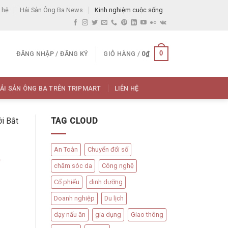
 hệ
Hải Sản Ông Ba News
Kinh nghiệm cuộc sống
0
ĐĂNG NHẬP / ĐĂNG KÝ
GIỎ HÀNG /
0
₫
ẢI SẢN ÔNG BA TRÊN TRIPMART
LIÊN HỆ
i Bắt
TAG CLOUD
An Toàn
Chuyển đổi số
o
chăm sóc da
Công nghệ
Cổ phiếu
dinh dưỡng
Doanh nghiệp
Du lịch
dạy nấu ăn
gia dụng
Giao thông