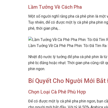
Lầm Tưởng Về Cách Pha
Một số người nghĩ rằng pha cà phê phin là một v
Tuy nhiên, để có được một ly cà phê pha phin ng
phê, thời gian pha,…
Lầm Tưởng Về Cà Phê Pha Phin: Tôi Đã Tìm Ra 
Nhiệt độ nước lý tưởng để pha cà phê phin là t
phê bị đắng hoặc nhạt. Thời gian pha cũng rất 
phin ngon.
Bí Quyết Cho Người Mới Bắt
Chọn Loại Cà Phê Phù Hợp
Để có được một ly cà phê pha phin ngon, bạn cầ
cho người mới bắt đầu. Với tỷ lệ 50% Arabica 