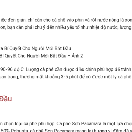
iệc đơn giản, chỉ cần cho cà phê vào phin và rót nước nóng là xon
on, bạn cần phải chú ý đến nhiều yếu tố như nhiệt độ nước, lượng
Bí Quyết Cho Người Mới Bắt Đầu – Ảnh 2
ừ 90-96 độ C. Lượng cà phê cần được điều chỉnh phù hợp để tránh
quan trọng, thường mất khoảng 3-5 phút để có được một ly cà phê
 Đầu
n chọn loại cà phê phù hợp. Cà phê Sơn Pacamara là một lựa chọ
và 50% Robusta, cà phê Sơn Pacamara mang lại hương vị đậm đà 