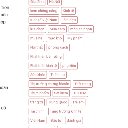
Gia đình
Hà Nội
 trên
kem chống nắng
Kinh tế
hiên,
Kinh tế Việt Nam
làm đẹp
hợp.
lựa chọn
Mua sắm
món ăn ngon
mùa hè
mực khô
Mỹ phẩm
Nội thất
phong cách
Phát triển bền vững
Phát triển kinh tế
phụ kiện
Sức khỏe
Thể thao
Thị trường chứng khoán
Thời trang
hoàn
Thực phẩm
tiết kiệm
TP HCM
trang trí
Trung Quốc
Trẻ em
 có
Tài chính
Tăng trưởng kinh tế
Việt Nam
Đầu tư
đánh giá