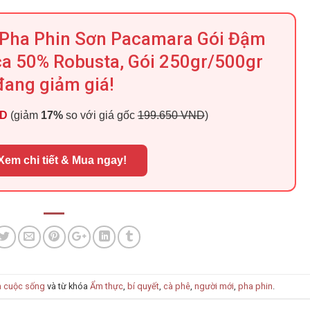
ê Pha Phin Sơn Pacamara Gói Đậm
ca 50% Robusta, Gói 250gr/500gr
đang giảm giá!
ND
(giảm
17%
so với giá gốc
199.650 VND
)
Xem chi tiết & Mua ngay!
m cuộc sống
và từ khóa
Ẩm thực
,
bí quyết
,
cà phê
,
người mới
,
pha phin
.