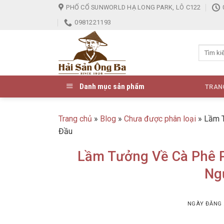
Skip
PHỐ CỔ SUNWORLD HẠ LONG PARK, LÔ C122
to
0981221193
content
Danh mục sản phẩm
TRAN
Trang chủ
»
Blog
»
Chưa được phân loại
»
Lầm T
Đầu
Lầm Tưởng Về Cà Phê Ph
Ng
NGÀY ĐĂNG