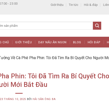
07:00 - 23:00
Giới thiệu
Tin tức
Hỏi & đáp
Liên
G CHỦ
GIỚI THIỆU
DẠY NẤU ĂN NGON
BLOG
HỎI ĐÁP
H
ưởng Về Cà Phê Pha Phin: Tôi Đã Tìm Ra Bí Quyết Cho Người Mớ
a Phin: Tôi Đã Tìm Ra Bí Quyết Ch
ười Mới Bắt Đầu
23 THÁNG 10, 2025
BỞI
HẢI SẢN ÔNG BA