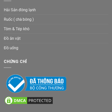
Hải Sản đông lạnh
Ruốc ( chà bông )
Tôm & Tép khô
Đồ ăn vặt
Đồ uống
CHỨNG CHỈ