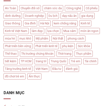
An Toàn
Chuyển đổi số
chăm sóc da
Công nghệ
Cổ phiếu
dinh dưỡng
Doanh nghiệp
Du lịch
dạy nấu ăn
gia dụng
Giao thông
Gia đình
Hà Nội
kem chống nắng
Kinh tế
Kinh tế Việt Nam
làm đẹp
lựa chọn
Mua sắm
món ăn ngon
mùa hè
mực khô
Mỹ phẩm
Nội thất
phong cách
Phát triển bền vững
Phát triển kinh tế
phụ kiện
Sức khỏe
Thể thao
Thị trường chứng khoán
Thời trang
Thực phẩm
tiết kiệm
TP HCM
trang trí
Trung Quốc
Trẻ em
Tài chính
Tăng trưởng kinh tế
Việt Nam
Đầu tư
đánh giá
đồ chơi trẻ em
Ẩm thực
DANH MỤC