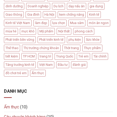
dinh dưỡng
Doanh nghiệp
Du lịch
dạy nấu ăn
gia dụng
Giao thông
Gia đình
Hà Nội
kem chống nắng
Kinh tế
Kinh tế Việt Nam
làm đẹp
lựa chọn
Mua sắm
món ăn ngon
mùa hè
mực khô
Mỹ phẩm
Nội thất
phong cách
Phát triển bền vững
Phát triển kinh tế
phụ kiện
Sức khỏe
Thể thao
Thị trường chứng khoán
Thời trang
Thực phẩm
tiết kiệm
TP HCM
trang trí
Trung Quốc
Trẻ em
Tài chính
Tăng trưởng kinh tế
Việt Nam
Đầu tư
đánh giá
đồ chơi trẻ em
Ẩm thực
DANH MỤC
Ẩm thực
(10)
Câu chuyện khách hàng
(10)