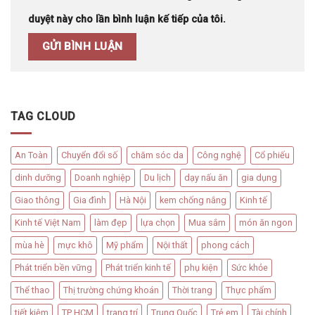
duyệt này cho lần bình luận kế tiếp của tôi.
TAG CLOUD
An Toàn
Chuyển đổi số
chăm sóc da
Công nghệ
Cổ phiếu
dinh dưỡng
Doanh nghiệp
Du lịch
dạy nấu ăn
gia dụng
Giao thông
Gia đình
Hà Nội
kem chống nắng
Kinh tế
Kinh tế Việt Nam
làm đẹp
lựa chọn
Mua sắm
món ăn ngon
mùa hè
mực khô
Mỹ phẩm
Nội thất
phong cách
Phát triển bền vững
Phát triển kinh tế
phụ kiện
Sức khỏe
Thể thao
Thị trường chứng khoán
Thời trang
Thực phẩm
tiết kiệm
TP HCM
trang trí
Trung Quốc
Trẻ em
Tài chính