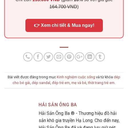
164.700 VND
)
👉 Xem chi tiết & Mua ngay!
Bài viết được đăng trong mục
Kinh nghiệm cuộc sống
và từ khóa
dép
cho bé gái
,
dép sandal
,
đép trẻ em
,
mẹ và bé
,
thời trang trẻ em
.
HẢI SẢN ÔNG BA
Hải Sản Ông Ba ® - Thương hiệu đồ hải
sản khô gia truyền Hạ Long. Cho đến nay,
Hải Sản Ông Ba đã và đang lưu giữ nét