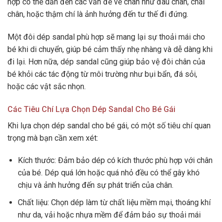
hợp có thể dẫn đến các vấn đề về chân như đau chân, chai
chân, hoặc thậm chí là ảnh hưởng đến tư thế đi đứng.
Một đôi dép sandal phù hợp sẽ mang lại sự thoải mái cho
bé khi di chuyển, giúp bé cảm thấy nhẹ nhàng và dễ dàng khi
đi lại. Hơn nữa, dép sandal cũng giúp bảo vệ đôi chân của
bé khỏi các tác động từ môi trường như bụi bẩn, đá sỏi,
hoặc các vật sắc nhọn.
Các Tiêu Chí Lựa Chọn Dép Sandal Cho Bé Gái
Khi lựa chọn dép sandal cho bé gái, có một số tiêu chí quan
trọng mà bạn cần xem xét:
Kích thước: Đảm bảo dép có kích thước phù hợp với chân
của bé. Dép quá lớn hoặc quá nhỏ đều có thể gây khó
chịu và ảnh hưởng đến sự phát triển của chân.
Chất liệu: Chọn dép làm từ chất liệu mềm mại, thoáng khí
như da, vải hoặc nhựa mềm để đảm bảo sự thoải mái