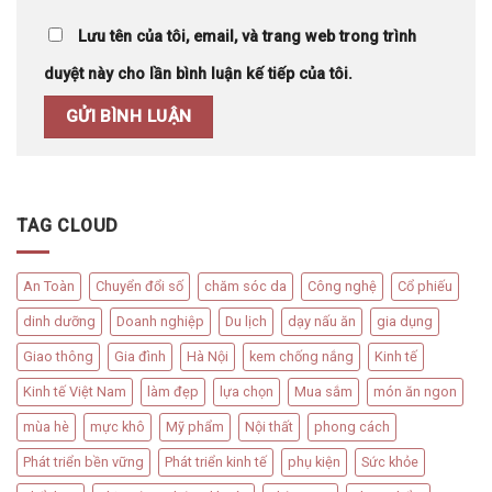
Lưu tên của tôi, email, và trang web trong trình
duyệt này cho lần bình luận kế tiếp của tôi.
TAG CLOUD
An Toàn
Chuyển đổi số
chăm sóc da
Công nghệ
Cổ phiếu
dinh dưỡng
Doanh nghiệp
Du lịch
dạy nấu ăn
gia dụng
Giao thông
Gia đình
Hà Nội
kem chống nắng
Kinh tế
Kinh tế Việt Nam
làm đẹp
lựa chọn
Mua sắm
món ăn ngon
mùa hè
mực khô
Mỹ phẩm
Nội thất
phong cách
Phát triển bền vững
Phát triển kinh tế
phụ kiện
Sức khỏe