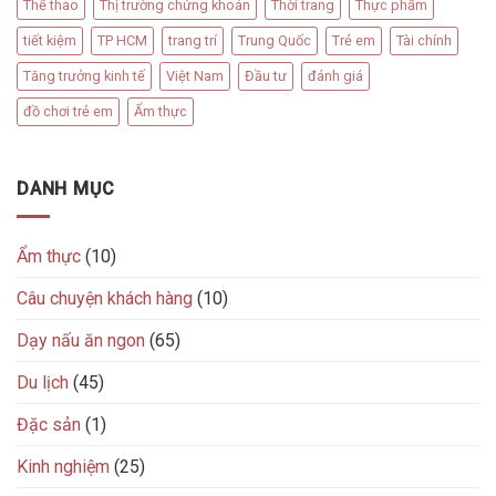
Thể thao
Thị trường chứng khoán
Thời trang
Thực phẩm
tiết kiệm
TP HCM
trang trí
Trung Quốc
Trẻ em
Tài chính
Tăng trưởng kinh tế
Việt Nam
Đầu tư
đánh giá
đồ chơi trẻ em
Ẩm thực
DANH MỤC
Ẩm thực
(10)
Câu chuyện khách hàng
(10)
Dạy nấu ăn ngon
(65)
Du lịch
(45)
Đặc sản
(1)
Kinh nghiệm
(25)