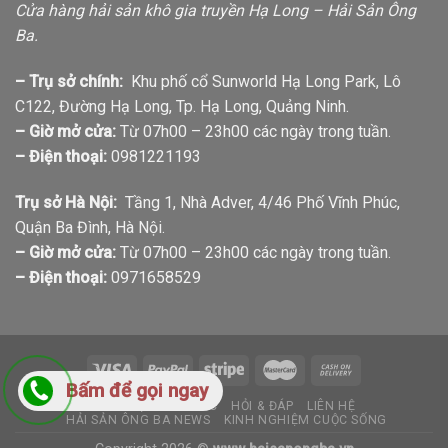
Cửa hàng hải sản khô gia truyền Hạ Long – Hải Sản Ông
Ba.
– Trụ sở chính:
Khu phố cổ Sunworld Hạ Long Park, Lô
C122, Đường Hạ Long, Tp. Hạ Long, Quảng Ninh.
– Giờ mở cửa:
Từ 07h00 – 23h00 các ngày trong tuần.
– Điện thoại:
0981221193
Trụ sở Hà Nội:
Tầng 1, Nhà Adver, 4/46 Phố Vĩnh Phúc,
Quận Ba Đình, Hà Nội.
– Giờ mở cửa:
Từ 07h00 – 23h00 các ngày trong tuần.
– Điện thoại:
0971658529
Bấm để gọi ngay
GIỚI THIỆU
TIN TỨC
HỎI & ĐÁP
LIÊN HỆ
HẢI SẢN ÔNG BA NEWS
KINH NGHIỆM CUỘC SỐNG