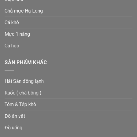
Chả mực Hạ Long
Cá khô
Mực 1 nắng
Cá héo
SẢN PHẨM KHÁC
Hải Sản đông lạnh
Ruốc ( chà bông )
Tôm & Tép khô
Đồ ăn vặt
Đồ uống