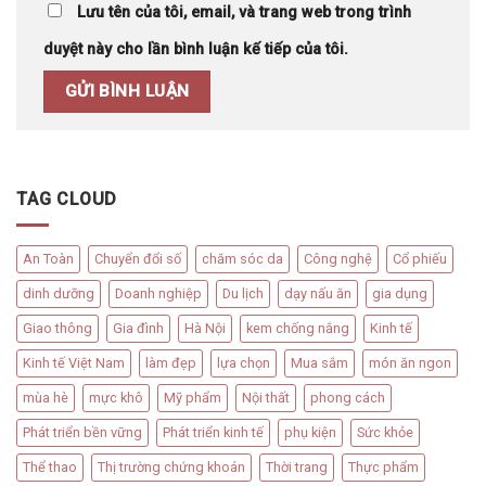
Lưu tên của tôi, email, và trang web trong trình
duyệt này cho lần bình luận kế tiếp của tôi.
TAG CLOUD
An Toàn
Chuyển đổi số
chăm sóc da
Công nghệ
Cổ phiếu
dinh dưỡng
Doanh nghiệp
Du lịch
dạy nấu ăn
gia dụng
Giao thông
Gia đình
Hà Nội
kem chống nắng
Kinh tế
Kinh tế Việt Nam
làm đẹp
lựa chọn
Mua sắm
món ăn ngon
mùa hè
mực khô
Mỹ phẩm
Nội thất
phong cách
Phát triển bền vững
Phát triển kinh tế
phụ kiện
Sức khỏe
Thể thao
Thị trường chứng khoán
Thời trang
Thực phẩm