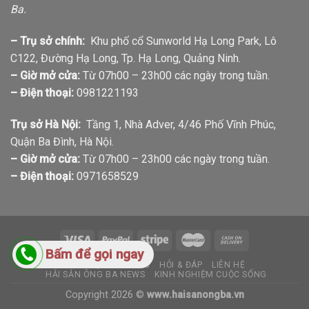
Ba.
– Trụ sở chính:
Khu phố cổ Sunworld Hạ Long Park, Lô
C122, Đường Hạ Long, Tp. Hạ Long, Quảng Ninh.
– Giờ mở cửa:
Từ 07h00 – 23h00 các ngày trong tuần.
– Điện thoại:
0981221193
Trụ sở Hà Nội:
Tầng 1, Nhà Adver, 4/46 Phố Vĩnh Phúc,
Quận Ba Đình, Hà Nội.
– Giờ mở cửa:
Từ 07h00 – 23h00 các ngày trong tuần.
– Điện thoại:
0971658529
Bấm để gọi ngay
GIỚI THIỆU
TIN TỨC
HỎI & ĐÁP
LIÊN HỆ
HẢI SẢN ÔNG BA NEWS
KINH NGHIỆM CUỘC SỐNG
Copyright 2026 ©
www.haisanongba.vn