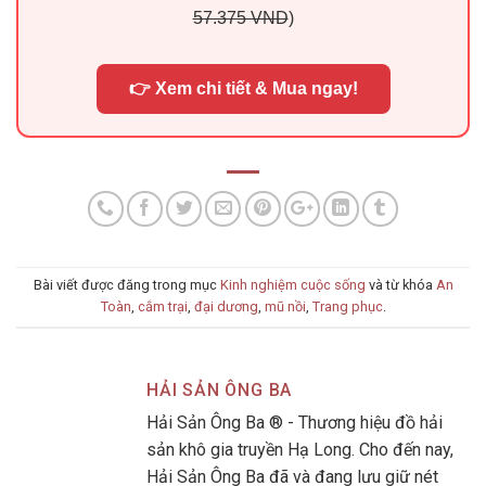
57.375 VND
)
👉 Xem chi tiết & Mua ngay!
Bài viết được đăng trong mục
Kinh nghiệm cuộc sống
và từ khóa
An
Toàn
,
cắm trại
,
đại dương
,
mũ nồi
,
Trang phục
.
HẢI SẢN ÔNG BA
Hải Sản Ông Ba ® - Thương hiệu đồ hải
sản khô gia truyền Hạ Long. Cho đến nay,
Hải Sản Ông Ba đã và đang lưu giữ nét