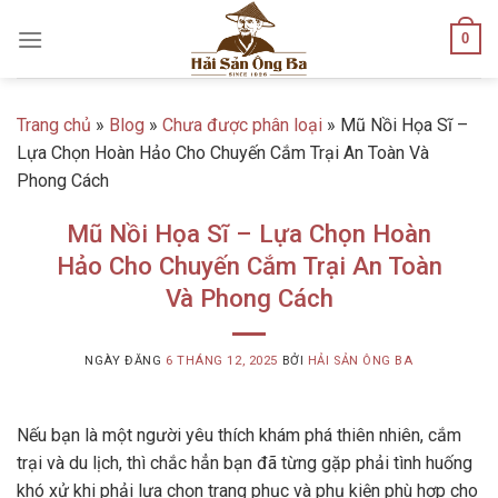
Skip
0
to
content
Trang chủ
»
Blog
»
Chưa được phân loại
»
Mũ Nồi Họa Sĩ –
Lựa Chọn Hoàn Hảo Cho Chuyến Cắm Trại An Toàn Và
Phong Cách
Mũ Nồi Họa Sĩ – Lựa Chọn Hoàn
Hảo Cho Chuyến Cắm Trại An Toàn
Và Phong Cách
NGÀY ĐĂNG
6 THÁNG 12, 2025
BỞI
HẢI SẢN ÔNG BA
Nếu bạn là một người yêu thích khám phá thiên nhiên, cắm
trại và du lịch, thì chắc hẳn bạn đã từng gặp phải tình huống
khó xử khi phải lựa chọn trang phục và phụ kiện phù hợp cho