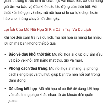
giản, thường được làm từ chất liệu vải hoặc len, có khả năng
giữ ấm và bảo vệ đầu khỏi các tác động của thời tiết. Với
thiết kế nhỏ gọn và nhẹ, mũ nồi họa sĩ là sự lựa chọn hoàn
hảo cho những chuyến đi dài ngày.
Lợi Ích Của Mũ Nồi Họa Sĩ Khi Cắm Trại Và Du Lịch
Khi nói đến cắm trại và du lịch, mũ nồi họa sĩ mang lại nhiều
lợi ích mà bạn không thể bỏ qua:
Bảo vệ đầu khỏi thời tiết
: Mũ nồi họa sĩ giúp giữ ấm đầu
và bảo vệ khỏi ánh nắng mặt trời, gió và mưa.
Phong cách thời trang
: Mũ nồi họa sĩ mang lại phong
cách riêng biệt và thu hút, giúp bạn trở nên nổi bật trong
đám đông.
Dễ dàng kết hợp
: Mũ nồi họa sĩ có thể dễ dàng kết hợp
với các trang phục khác nhau, từ áo khoác đến quần
jeans.