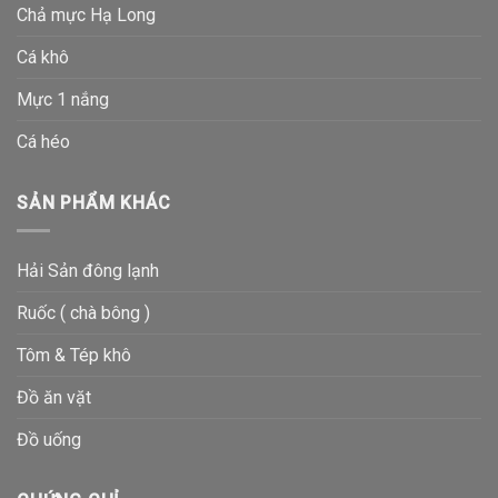
Chả mực Hạ Long
Cá khô
Mực 1 nắng
Cá héo
SẢN PHẨM KHÁC
Hải Sản đông lạnh
Ruốc ( chà bông )
Tôm & Tép khô
Đồ ăn vặt
Đồ uống