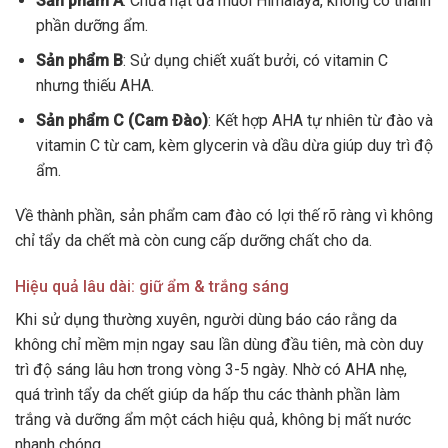
Sản phẩm A
: Chứa hạt đá muối Himalaya, không có thành
phần dưỡng ẩm.
Sản phẩm B
: Sử dụng chiết xuất bưởi, có vitamin C
nhưng thiếu AHA.
Sản phẩm C (Cam Đào)
: Kết hợp AHA tự nhiên từ đào và
vitamin C từ cam, kèm glycerin và dầu dừa giúp duy trì độ
ẩm.
Về thành phần, sản phẩm cam đào có lợi thế rõ ràng vì không
chỉ tẩy da chết mà còn cung cấp dưỡng chất cho da.
Hiệu quả lâu dài: giữ ẩm & trắng sáng
Khi sử dụng thường xuyên, người dùng báo cáo rằng da
không chỉ mềm mịn ngay sau lần dùng đầu tiên, mà còn duy
trì độ sáng lâu hơn trong vòng 3-5 ngày. Nhờ có AHA nhẹ,
quá trình tẩy da chết giúp da hấp thu các thành phần làm
trắng và dưỡng ẩm một cách hiệu quả, không bị mất nước
nhanh chóng.