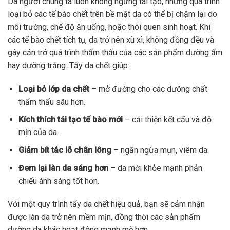
Da người chúng ta luôn không ngừng tái tạo, nhưng quá trình
loại bỏ các tế bào chết trên bề mặt da có thể bị chậm lại do
môi trường, chế độ ăn uống, hoặc thói quen sinh hoạt. Khi
các tế bào chết tích tụ, da trở nên xù xì, không đồng đều và
gây cản trở quá trình thẩm thấu của các sản phẩm dưỡng ẩm
hay dưỡng trắng. Tẩy da chết giúp:
Loại bỏ lớp da chết
– mở đường cho các dưỡng chất
thẩm thấu sâu hơn.
Kích thích tái tạo tế bào mới
– cải thiện kết cấu và độ
mịn của da.
Giảm bít tắc lỗ chân lông
– ngăn ngừa mụn, viêm da.
Đem lại làn da sáng hơn
– da mới khỏe mạnh phản
chiếu ánh sáng tốt hơn.
Với một quy trình tẩy da chết hiệu quả, bạn sẽ cảm nhận
được làn da trở nên mềm mịn, đồng thời các sản phẩm
dưỡng da khác hoạt động mạnh mẽ hơn.