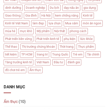
dinh dưỡng
Doanh nghiệp
Du lịch
dạy nấu ăn
gia dụng
Giao thông
Gia đình
Hà Nội
kem chống nắng
Kinh tế
Kinh tế Việt Nam
làm đẹp
lựa chọn
Mua sắm
món ăn ngon
mùa hè
mực khô
Mỹ phẩm
Nội thất
phong cách
Phát triển bền vững
Phát triển kinh tế
phụ kiện
Sức khỏe
Thể thao
Thị trường chứng khoán
Thời trang
Thực phẩm
tiết kiệm
TP HCM
trang trí
Trung Quốc
Trẻ em
Tài chính
Tăng trưởng kinh tế
Việt Nam
Đầu tư
đánh giá
đồ chơi trẻ em
Ẩm thực
DANH MỤC
Ẩm thực
(10)