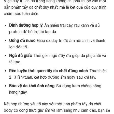
Việc duy trì làn da trắng sáng không chỉ phụ thuộc vào một
sản phẩm tẩy da chết duy nhất, mà là kết quả của quy trình
chăm sóc toàn diện:
Dinh dưỡng hợp lý
: Ăn nhiều trái cây, rau xanh và đủ
protein để hỗ trợ tái tạo da.
Uống đủ nước
: Giúp da duy trì độ ẩm nội sinh và thanh
lọc độc tố.
Ngủ đủ giấc
: Thời gian ngủ đầy đủ giúp da phục hồi và
tái tạo.
Rèn luyện thói quen tẩy da chết đúng cách
: Thực hiện
2–3 lần/tuần, kết hợp dưỡng ẩm ngay sau khi tẩy.
Bảo vệ da khỏi ánh nắng
: Sử dụng kem chống nắng
hàng ngày.
Kết hợp những yếu tố này với một sản phẩm tẩy da chết
body có công thức giữ ẩm và làm sáng như cam đào, bạn sẽ