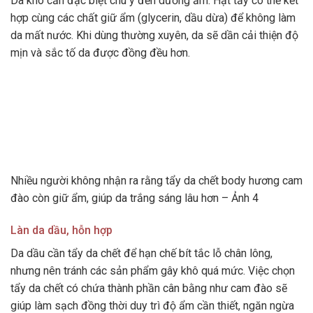
Da khô cần đặc biệt chú ý đến dưỡng ẩm. Hạt tẩy có thể kết
hợp cùng các chất giữ ẩm (glycerin, dầu dừa) để không làm
da mất nước. Khi dùng thường xuyên, da sẽ dần cải thiện độ
mịn và sắc tố da được đồng đều hơn.
Nhiều người không nhận ra rằng tẩy da chết body hương cam
đào còn giữ ẩm, giúp da trắng sáng lâu hơn – Ảnh 4
Làn da dầu, hỗn hợp
Da dầu cần tẩy da chết để hạn chế bít tắc lỗ chân lông,
nhưng nên tránh các sản phẩm gây khô quá mức. Việc chọn
tẩy da chết có chứa thành phần cân bằng như cam đào sẽ
giúp làm sạch đồng thời duy trì độ ẩm cần thiết, ngăn ngừa