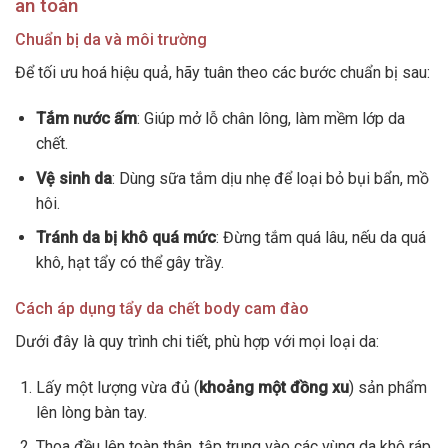
an toàn
Chuẩn bị da và môi trường
Để tối ưu hoá hiệu quả, hãy tuân theo các bước chuẩn bị sau:
Tắm nước ấm
: Giúp mở lỗ chân lông, làm mềm lớp da
chết.
Vệ sinh da
: Dùng sữa tắm dịu nhẹ để loại bỏ bụi bẩn, mồ
hôi.
Tránh da bị khô quá mức
: Đừng tắm quá lâu, nếu da quá
khô, hạt tẩy có thể gây trầy.
Cách áp dụng tẩy da chết body cam đào
Dưới đây là quy trình chi tiết, phù hợp với mọi loại da:
Lấy một lượng vừa đủ (
khoảng một đồng xu
) sản phẩm
lên lòng bàn tay.
Thoa đều lên toàn thân, tập trung vào các vùng da khô ráp