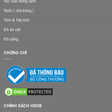
Hải Sản đông lạnh
Ruốc ( chà bông )
Tôm & Tép khô
Đồ ăn vặt
Đồ uống
CHỨNG CHỈ
CHÍNH SÁCH HSOB