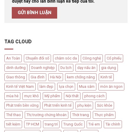
duyệt này cho lần bình luận kế tiếp của tôi.
TAG CLOUD
An Toàn
Chuyển đổi số
chăm sóc da
Công nghệ
Cổ phiếu
dinh dưỡng
Doanh nghiệp
Du lịch
dạy nấu ăn
gia dụng
Giao thông
Gia đình
Hà Nội
kem chống nắng
Kinh tế
Kinh tế Việt Nam
làm đẹp
lựa chọn
Mua sắm
món ăn ngon
mùa hè
mực khô
Mỹ phẩm
Nội thất
phong cách
Phát triển bền vững
Phát triển kinh tế
phụ kiện
Sức khỏe
Thể thao
Thị trường chứng khoán
Thời trang
Thực phẩm
tiết kiệm
TP HCM
trang trí
Trung Quốc
Trẻ em
Tài chính