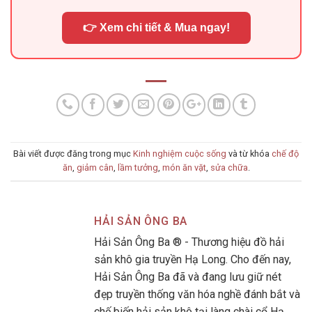
👉 Xem chi tiết & Mua ngay!
Bài viết được đăng trong mục
Kinh nghiệm cuộc sống
và từ khóa
chế độ
ăn
,
giảm cân
,
lầm tưởng
,
món ăn vặt
,
sửa chữa
.
HẢI SẢN ÔNG BA
Hải Sản Ông Ba ® - Thương hiệu đồ hải
sản khô gia truyền Hạ Long. Cho đến nay,
Hải Sản Ông Ba đã và đang lưu giữ nét
đẹp truyền thống văn hóa nghề đánh bắt và
chế biến hải sản khô tại làng chài cổ Hạ