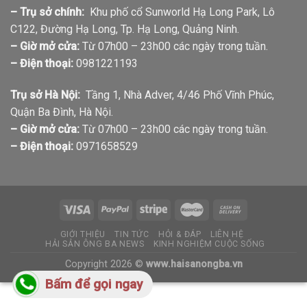
– Trụ sở chính:
Khu phố cổ Sunworld Hạ Long Park, Lô
C122, Đường Hạ Long, Tp. Hạ Long, Quảng Ninh.
– Giờ mở cửa:
Từ 07h00 – 23h00 các ngày trong tuần.
– Điện thoại:
0981221193
Trụ sở Hà Nội:
Tầng 1, Nhà Adver, 4/46 Phố Vĩnh Phúc,
Quận Ba Đình, Hà Nội.
– Giờ mở cửa:
Từ 07h00 – 23h00 các ngày trong tuần.
– Điện thoại:
0971658529
GIỚI THIỆU
TIN TỨC
HỎI & ĐÁP
LIÊN HỆ
HẢI SẢN ÔNG BA NEWS
KINH NGHIỆM CUỘC SỐNG
Copyright 2026 ©
www.haisanongba.vn
Bấm để gọi ngay