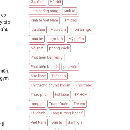
Gia đình
Hà Nội
kem chống nắng
Kinh tế
 có
Kinh tế Việt Nam
làm đẹp
ay tập
n đầu
lựa chọn
Mua sắm
món ăn ngon
mùa hè
mực khô
Mỹ phẩm
Nội thất
phong cách
Phát triển bền vững
Phát triển kinh tế
phụ kiện
hiên,
Sức khỏe
Thể thao
p gym
Thị trường chứng khoán
Thời trang
Thực phẩm
tiết kiệm
TP HCM
trang trí
Trung Quốc
Trẻ em
Tài chính
Tăng trưởng kinh tế
Việt Nam
Đầu tư
đánh giá
hể