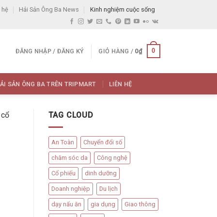
 hệ
Hải Sản Ông Ba News
Kinh nghiệm cuộc sống
0
ĐĂNG NHẬP / ĐĂNG KÝ
GIỎ HÀNG /
0
₫
ẢI SẢN ÔNG BA TRÊN TRIPMART
LIÊN HỆ
 cổ
TAG CLOUD
An Toàn
Chuyển đổi số
chăm sóc da
Công nghệ
Cổ phiếu
dinh dưỡng
Doanh nghiệp
Du lịch
dạy nấu ăn
gia dụng
Giao thông