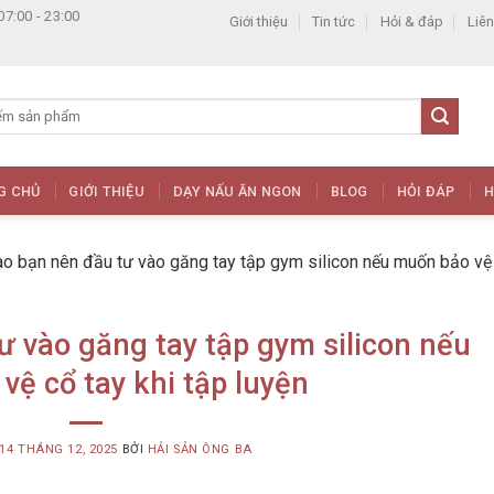
07:00 - 23:00
Giới thiệu
Tin tức
Hỏi & đáp
Liên
G CHỦ
GIỚI THIỆU
DẠY NẤU ĂN NGON
BLOG
HỎI ĐÁP
H
ao bạn nên đầu tư vào găng tay tập gym silicon nếu muốn bảo vệ
ư vào găng tay tập gym silicon nếu
vệ cổ tay khi tập luyện
14 THÁNG 12, 2025
BỞI
HẢI SẢN ÔNG BA