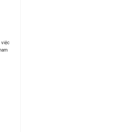
 việc
tham