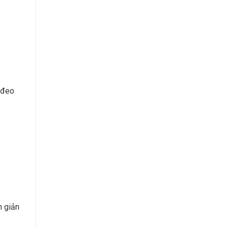
 đeo
n giản