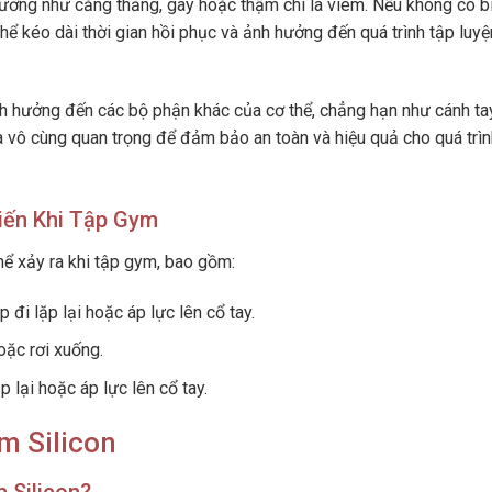
thương như căng thẳng, gãy hoặc thậm chí là viêm. Nếu không có b
hể kéo dài thời gian hồi phục và ảnh hưởng đến quá trình tập luy
nh hưởng đến các bộ phận khác của cơ thể, chẳng hạn như cánh tay
là vô cùng quan trọng để đảm bảo an toàn và hiệu quả cho quá trìn
iến Khi Tập Gym
hể xảy ra khi tập gym, bao gồm:
 đi lặp lại hoặc áp lực lên cổ tay.
oặc rơi xuống.
p lại hoặc áp lực lên cổ tay.
m Silicon