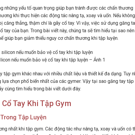
ong những yếu tố quan trọng giúp bạn tránh được các chấn thương
hương khi thực hiện các động tác nâng tạ, xoay và uốn. Nếu không
ị căng thẳng, thậm chí là gãy cổ tay. Vì vậy, việc sử dụng găng t
 tay của bạn. Trong bài viết này, chúng ta sẽ tìm hiểu tại sao nê
hể giúp bạn giảm thiểu nguy cơ chấn thương khi tập luyện.
licon nếu muốn bảo vệ cổ tay khi tập luyện – Ảnh 1
ay tập gym khác nhau với nhiều chất liệu và thiết kế đa dạng. Tuy n
g lựa chọn phổ biến nhất của các gymer. Vậy tại sao găng tay tậ
y cùng tìm hiểu trong bài viết dưới đây.
 Cổ Tay Khi Tập Gym
 Trong Tập Luyện
ơng nhất khi tập gym. Các động tác như nâng tạ, xoay và uốn có t