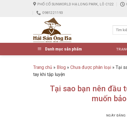
Skip
PHỐ CỔ SUNWORLD HẠ LONG PARK, LÔ C122
to
0981221193
content
Danh mục sản phẩm
TRAN
Trang chủ
»
Blog
»
Chưa được phân loại
»
Tại s
tay khi tập luyện
Tại sao bạn nên đầu t
muốn bảo 
NGÀY ĐĂNG