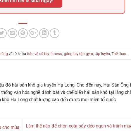
Xem chi tiết & Mua ngay!
 sống
và từ khóa
bảo vệ cổ tay
,
fitness
,
găng tay tập gym
,
tập luyện
,
Thể thao
.
u đồ hải sản khô gia truyền Hạ Long. Cho đến nay, Hải Sản Ông 
 thống văn hóa nghề đánh bắt và chế biến hải sản khô tại làng ch
n khô Hạ Long chất lượng cao đến được mọi miền tổ quốc.
Làm thế nào để chọn xoài sấy dẻo ngon và tránh mu
ợp cho mùa