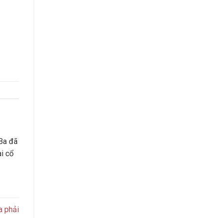
Ba đã
ài cổ
a phải