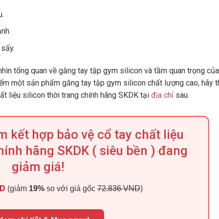
u.
ạnh.
 sấy.
 nhìn tổng quan về găng tay tập gym silicon và tầm quan trọng của
kiếm một sản phẩm găng tay tập gym silicon chất lượng cao, hãy 
t liệu silicon thời trang chính hãng SKDK tại
địa chỉ
sau.
m kết hợp bảo vệ cổ tay chất liệu
chính hãng SKDK ( siêu bền ) đang
giảm giá!
ND
(giảm
19%
so với giá gốc
72.836 VND
)