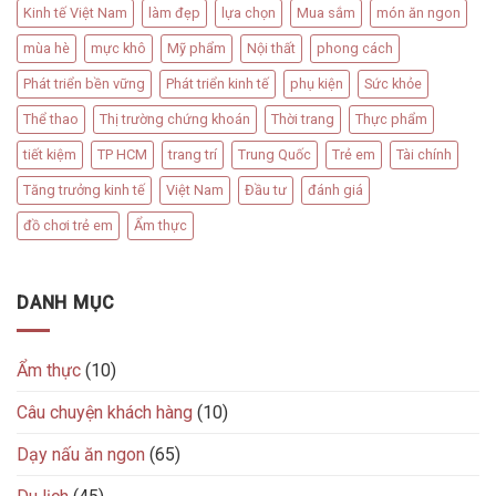
Kinh tế Việt Nam
làm đẹp
lựa chọn
Mua sắm
món ăn ngon
mùa hè
mực khô
Mỹ phẩm
Nội thất
phong cách
Phát triển bền vững
Phát triển kinh tế
phụ kiện
Sức khỏe
Thể thao
Thị trường chứng khoán
Thời trang
Thực phẩm
tiết kiệm
TP HCM
trang trí
Trung Quốc
Trẻ em
Tài chính
Tăng trưởng kinh tế
Việt Nam
Đầu tư
đánh giá
đồ chơi trẻ em
Ẩm thực
DANH MỤC
Ẩm thực
(10)
Câu chuyện khách hàng
(10)
Dạy nấu ăn ngon
(65)