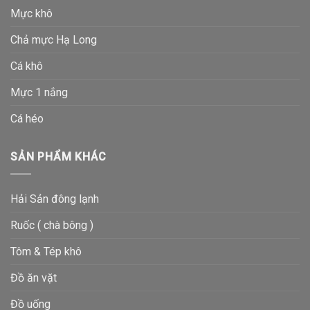
Mực khô
Chả mực Hạ Long
Cá khô
Mực 1 nắng
Cá héo
SẢN PHẨM KHÁC
Hải Sản đông lạnh
Ruốc ( chà bông )
Tôm & Tép khô
Đồ ăn vặt
Đồ uống