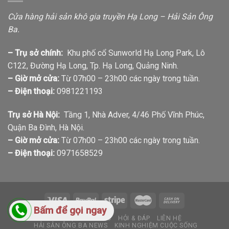
Cửa hàng hải sản khô gia truyền Hạ Long – Hải Sản Ông
Ba.
– Trụ sở chính:
Khu phố cổ Sunworld Hạ Long Park, Lô
C122, Đường Hạ Long, Tp. Hạ Long, Quảng Ninh.
– Giờ mở cửa:
Từ 07h00 – 23h00 các ngày trong tuần.
– Điện thoại:
0981221193
Trụ sở Hà Nội:
Tầng 1, Nhà Adver, 4/46 Phố Vĩnh Phúc,
Quận Ba Đình, Hà Nội.
– Giờ mở cửa:
Từ 07h00 – 23h00 các ngày trong tuần.
– Điện thoại:
0971658529
Bấm để gọi ngay
GIỚI THIỆU
TIN TỨC
HỎI & ĐÁP
LIÊN HỆ
HẢI SẢN ÔNG BA NEWS
KINH NGHIỆM CUỘC SỐNG