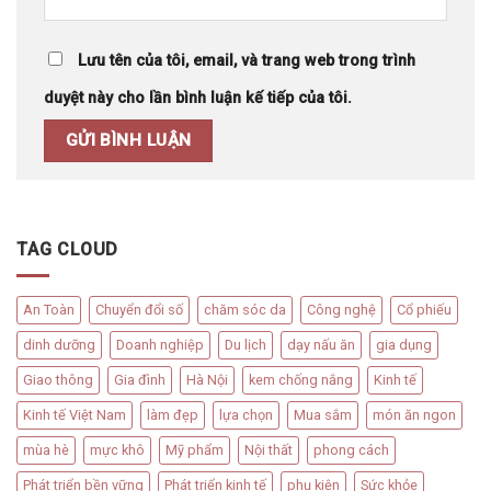
Lưu tên của tôi, email, và trang web trong trình
duyệt này cho lần bình luận kế tiếp của tôi.
TAG CLOUD
An Toàn
Chuyển đổi số
chăm sóc da
Công nghệ
Cổ phiếu
dinh dưỡng
Doanh nghiệp
Du lịch
dạy nấu ăn
gia dụng
Giao thông
Gia đình
Hà Nội
kem chống nắng
Kinh tế
Kinh tế Việt Nam
làm đẹp
lựa chọn
Mua sắm
món ăn ngon
mùa hè
mực khô
Mỹ phẩm
Nội thất
phong cách
Phát triển bền vững
Phát triển kinh tế
phụ kiện
Sức khỏe