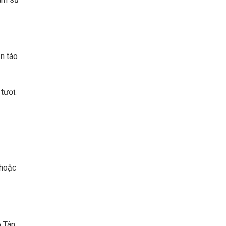
n táo
tươi.
 hoặc
ỏ Tân