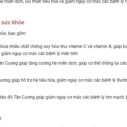
ợ hệ miễn dịch, cải thiện tiêu hóa và giảm nguy cơ mắc các bệnh lý 
i sức khỏe
khỏe, bao gồm:
hứa nhiều chất chống oxy hóa như vitamin C và vitamin A, giúp b
à giảm nguy cơ mắc các bệnh lý mãn tính.
Tân Cương giúp tăng cường hệ miễn dịch, giúp cơ thể chống lại cá
 Cương giúp hỗ trợ hệ tiêu hóa, giảm nguy cơ mắc các bệnh lý đườ
 táo đỏ Tân Cương giúp giảm nguy cơ mắc các bệnh lý tim mạch, 
n