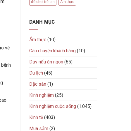
tim
đồ chơi trẻ em
Ẩm thực
DANH MỤC
Ẩm thực
(10)
ảo vệ
Câu chuyện khách hàng
(10)
Dạy nấu ăn ngon
(65)
c bệnh
Du lịch
(45)
ng
Đặc sản
(1)
Kinh nghiệm
(25)
bao
Kinh nghiệm cuộc sống
(1.045)
Kinh tế
(403)
Mua sắm
(2)