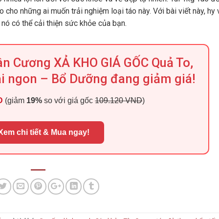
ho những ai muốn trải nghiệm loại táo này. Với bài viết này, hy
nó có thể cải thiện sức khỏe của bạn.
Tân Cương XẢ KHO GIÁ GỐC Quả To,
ại ngon – Bổ Dưỡng đang giảm giá!
D
(giảm
19%
so với giá gốc
109.120 VND
)
Xem chi tiết & Mua ngay!