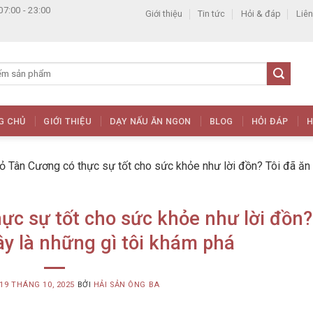
07:00 - 23:00
Giới thiệu
Tin tức
Hỏi & đáp
Liên
G CHỦ
GIỚI THIỆU
DẠY NẤU ĂN NGON
BLOG
HỎI ĐÁP
H
ỏ Tân Cương có thực sự tốt cho sức khỏe như lời đồn? Tôi đã ăn
ực sự tốt cho sức khỏe như lời đồn?
ây là những gì tôi khám phá
19 THÁNG 10, 2025
BỞI
HẢI SẢN ÔNG BA