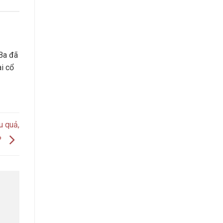
Ba đã
ài cổ
u quả,
?