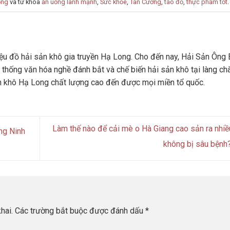
ống
và từ khóa
ăn uống lành mạnh
,
Sức khỏe
,
Tân Cương
,
táo đỏ
,
thực phẩm tốt
.
u đồ hải sản khô gia truyền Hạ Long. Cho đến nay, Hải Sản Ông 
 thống văn hóa nghề đánh bắt và chế biến hải sản khô tại làng ch
n khô Hạ Long chất lượng cao đến được mọi miền tổ quốc.
Làm thế nào để cải mè o Hà Giang cao sản ra nhiề
ng Ninh
không bị sâu bệnh
hai.
Các trường bắt buộc được đánh dấu
*