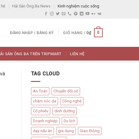
 hệ
Hải Sản Ông Ba News
Kinh nghiệm cuộc sống
0
ĐĂNG NHẬP / ĐĂNG KÝ
GIỎ HÀNG /
0
₫
ẢI SẢN ÔNG BA TRÊN TRIPMART
LIÊN HỆ
 và
TAG CLOUD
An Toàn
Chuyển đổi số
chăm sóc da
Công nghệ
Cổ phiếu
dinh dưỡng
Doanh nghiệp
Du lịch
dạy nấu ăn
gia dụng
Giao thông