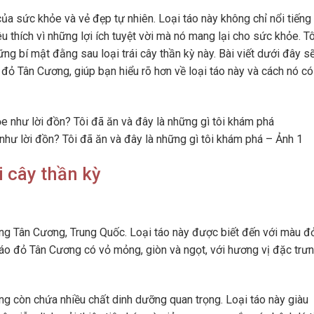
a sức khỏe và vẻ đẹp tự nhiên. Loại táo này không chỉ nổi tiếng 
thích vì những lợi ích tuyệt vời mà nó mang lại cho sức khỏe. Tô
g bí mật đằng sau loại trái cây thần kỳ này. Bài viết dưới đây sẽ
 đỏ Tân Cương, giúp bạn hiểu rõ hơn về loại táo này và cách nó có
hư lời đồn? Tôi đã ăn và đây là những gì tôi khám phá – Ảnh 1
i cây thần kỳ
ng Tân Cương, Trung Quốc. Loại táo này được biết đến với màu đ
 Táo đỏ Tân Cương có vỏ mỏng, giòn và ngọt, với hương vị đặc trư
ng còn chứa nhiều chất dinh dưỡng quan trọng. Loại táo này giàu