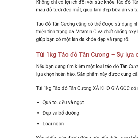
Không chỉ có lợi ích đối với sức khỏe, táo đỏ T
màu đỏ tươi đẹp mắt, giúp làm đẹp bữa ăn và t
Táo đỏ Tân Cương cũng có thể được sử dụng như
thiện tình trạng da. Vitamin C và chất chống oxy
giúp bạn có một làn da khỏe đẹp và rạng rỡ.
Túi 1kg Táo đỏ Tân Cương – Sự lựa 
Nếu bạn đang tìm kiếm một loại táo đỏ Tân Cươ
lựa chọn hoàn hảo. Sản phẩm này được cung c
Túi 1kg Táo đỏ Tân Cương XẢ KHO GIÁ GỐC có n
Quả to, đều và ngọt
Đẹp và bổ dưỡng
Loại ngon
Sản phẩm này được đóng gói cẩn thận, giúp bảo 