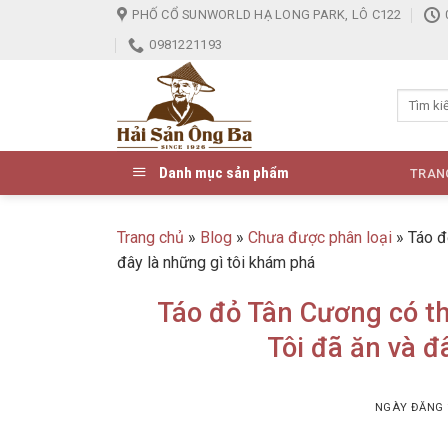
Skip
PHỐ CỔ SUNWORLD HẠ LONG PARK, LÔ C122
to
0981221193
content
Danh mục sản phẩm
TRAN
Trang chủ
»
Blog
»
Chưa được phân loại
»
Táo đ
đây là những gì tôi khám phá
Táo đỏ Tân Cương có th
Tôi đã ăn và đ
NGÀY ĐĂNG