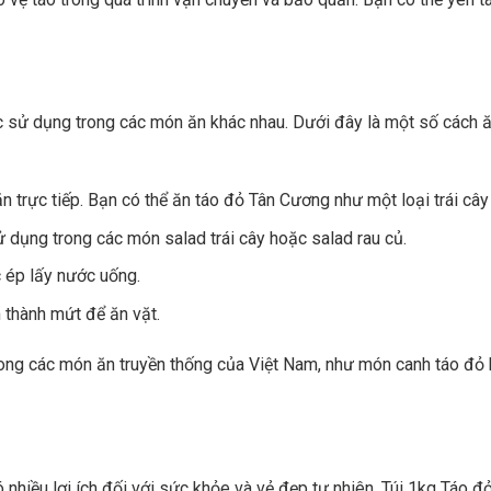
c sử dụng trong các món ăn khác nhau. Dưới đây là một số cách ă
 trực tiếp. Bạn có thể ăn táo đỏ Tân Cương như một loại trái cây 
dụng trong các món salad trái cây hoặc salad rau củ.
 ép lấy nước uống.
thành mứt để ăn vặt.
ong các món ăn truyền thống của Việt Nam, như món canh táo đỏ
ó nhiều lợi ích đối với sức khỏe và vẻ đẹp tự nhiên. Túi 1kg Táo đ