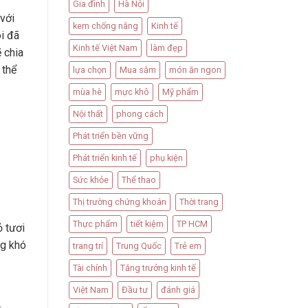
Gia đình
Hà Nội
với
kem chống nắng
Kinh tế
i đã
Kinh tế Việt Nam
làm đẹp
 chia
 thể
lựa chọn
Mua sắm
món ăn ngon
mùa hè
mực khô
Mỹ phẩm
Nội thất
phong cách
Phát triển bền vững
Phát triển kinh tế
phụ kiện
Sức khỏe
Thể thao
Thị trường chứng khoán
Thời trang
Thực phẩm
tiết kiệm
TP HCM
ỏ tươi
ng khó
trang trí
Trung Quốc
Trẻ em
Tài chính
Tăng trưởng kinh tế
Việt Nam
Đầu tư
đánh giá