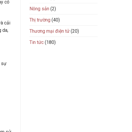
ày có
Nông sản
(2)
Thị trường
(40)
à cải
g da,
Thương mại điện tử
(20)
Tin tức
(180)
 sự
tâm sử