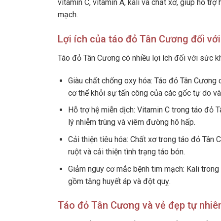
vitamin C, vitamin A, kali và chất xơ, giúp hỗ tr
mạch.
Lợi ích của táo đỏ Tân Cương đối vớ
Táo đỏ Tân Cương có nhiều lợi ích đối với sức 
Giàu chất chống oxy hóa: Táo đỏ Tân Cương c
cơ thể khỏi sự tấn công của các gốc tự do v
Hỗ trợ hệ miễn dịch: Vitamin C trong táo đỏ 
lý nhiễm trùng và viêm đường hô hấp.
Cải thiện tiêu hóa: Chất xơ trong táo đỏ Tân
ruột và cải thiện tình trạng táo bón.
Giảm nguy cơ mắc bệnh tim mạch: Kali trong
gồm tăng huyết áp và đột quỵ.
Táo đỏ Tân Cương và vẻ đẹp tự nhiê