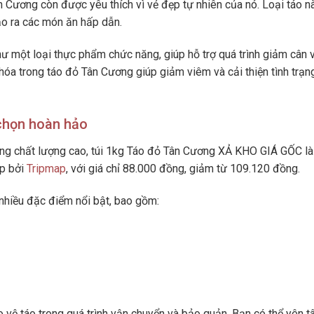
ân Cương còn được yêu thích vì vẻ đẹp tự nhiên của nó. Loại táo n
ạo ra các món ăn hấp dẫn.
 một loại thực phẩm chức năng, giúp hỗ trợ quá trình giảm cân v
 hóa trong táo đỏ Tân Cương giúp giảm viêm và cải thiện tình trạn
chọn hoàn hảo
ng chất lượng cao, túi 1kg Táo đỏ Tân Cương XẢ KHO GIÁ GỐC là
ấp bởi
Tripmap
, với giá chỉ 88.000 đồng, giảm từ 109.120 đồng.
hiều đặc điểm nổi bật, bao gồm:
vệ táo trong quá trình vận chuyển và bảo quản. Bạn có thể yên 