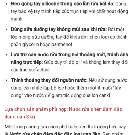
Đeo găng tay silicone trong các lần rửa bát dơ:
Găng
tay bảo vệ tay tránh tiếp xúc trực tiếp với chất hoạt động
mạnh.
Dùng sữa dưỡng tay không mùi sau khi rửa:
Bôi một
lớp mỏng sữa dưỡng tay để khóa ẩm, chọn loại có thành
phần glycerin hoặc panthenol.
Lưu trữ can nước rửa trong nơi thoáng mát, tránh ánh
nắng trực tiếp:
Giúp duy trì độ pH và không làm thay đổi
cấu trúc surfactant.
Thỉnh thoảng thay đổi nguồn nước:
Nếu sử dụng nước
cứng, cân nhắc lắp bộ lọc hoặc thêm một ít muối “tẩy
cứng” vào nước để giảm tác động của ion canxi.
Lựa chọn sản phẩm phù hợp: Nước rửa chén đậm đặc
dạng can 3 kg
Một trong những lựa chọn phổ biến trên thị trường hiện nay
là
Nước rửa chén đậm đặc đặc loại can 3kg
. Sản phẩm