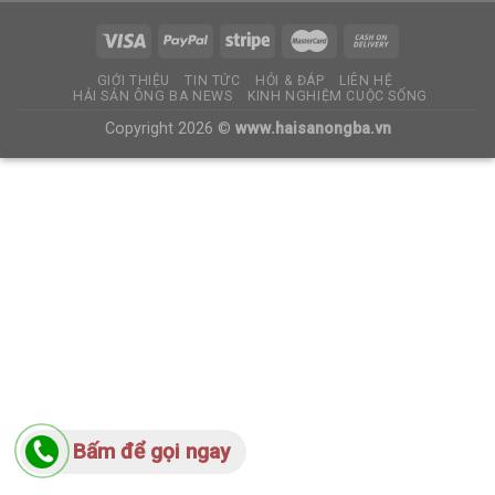
GIỚI THIỆU
TIN TỨC
HỎI & ĐÁP
LIÊN HỆ
HẢI SẢN ÔNG BA NEWS
KINH NGHIỆM CUỘC SỐNG
Copyright 2026 ©
www.haisanongba.vn
Bấm để gọi ngay