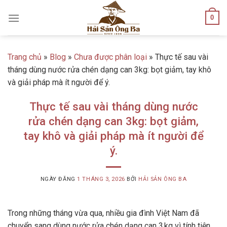
Skip
0
to
content
Trang chủ
»
Blog
»
Chưa được phân loại
»
Thực tế sau vài
tháng dùng nước rửa chén dạng can 3kg: bọt giảm, tay khô
và giải pháp mà ít người để ý.
Thực tế sau vài tháng dùng nước
rửa chén dạng can 3kg: bọt giảm,
tay khô và giải pháp mà ít người để
ý.
NGÀY ĐĂNG
1 THÁNG 3, 2026
BỞI
HẢI SẢN ÔNG BA
Trong những tháng vừa qua, nhiều gia đình Việt Nam đã
chuyển sang dùng nước rửa chén dạng can 3 kg vì tính tiện