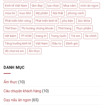
Kinh tế Việt Nam
làm đẹp
lựa chọn
Mua sắm
món ăn ngon
mùa hè
mực khô
Mỹ phẩm
Nội thất
phong cách
Phát triển bền vững
Phát triển kinh tế
phụ kiện
Sức khỏe
Thể thao
Thị trường chứng khoán
Thời trang
Thực phẩm
tiết kiệm
TP HCM
trang trí
Trung Quốc
Trẻ em
Tài chính
Tăng trưởng kinh tế
Việt Nam
Đầu tư
đánh giá
đồ chơi trẻ em
Ẩm thực
DANH MỤC
Ẩm thực
(10)
Câu chuyện khách hàng
(10)
Dạy nấu ăn ngon
(65)