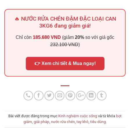
🔥 NƯỚC RỬA CHÉN ĐẬM ĐẶC LOẠI CAN
3KG6 đang giảm giá!
Chỉ còn
185.680 VND
(giảm
20%
so với giá gốc
232.100 VND
)
👉 Xem chi tiết & Mua ngay!
Bài viết được đăng trong mục
Kinh nghiệm cuộc sống
và từ khóa
bọt
giảm
,
giải pháp
,
nước rửa chén
,
tay khô
,
tiêu dùng
.