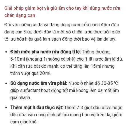
Giải pháp giảm bọt và giữ ẩm cho tay khi dùng nước rửa
chén dạng can
Đối với những ai đã và đang dùng nước rửa chén đậm đặc
dạng can 3 kg, dưới đây là một số chiến lược thực tiễn giúp
tối ưu hóa hiệu quả làm sạch đồng thời bảo vệ làn da tay:
Định mức pha nước rửa đúng tỉ lệ:
Thông thường,
5‑10 ml (khoảng 1 muỗng cà phê) cho 1 lít nước ấm là đủ.
Khi cần rửa bát dơ mạnh, có thể tăng lên 15 ml nhưng
tránh vượt quá 20 ml.
Sử dụng nước ấm vừa phải:
Nước ở nhiệt độ 30‑35 °C
giúp surfactant hoạt động tốt mà không làm da mất ẩm
quá nhanh.
Thêm một ít dầu thực vật:
Thêm 2‑3 giọt dầu olive hoặc
dầu dừa vào dung dịch sẽ tạo màng bảo vệ trên da, giảm
cảm giác khô.