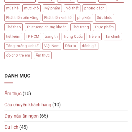
mùa hè
mực khô
Mỹ phẩm
Nội thất
phong cách
Phát triển bền vững
Phát triển kinh tế
phụ kiện
Sức khỏe
Thể thao
Thị trường chứng khoán
Thời trang
Thực phẩm
tiết kiệm
TP HCM
trang trí
Trung Quốc
Trẻ em
Tài chính
Tăng trưởng kinh tế
Việt Nam
Đầu tư
đánh giá
đồ chơi trẻ em
Ẩm thực
DANH MỤC
Ẩm thực
(10)
Câu chuyện khách hàng
(10)
Dạy nấu ăn ngon
(65)
Du lịch
(45)