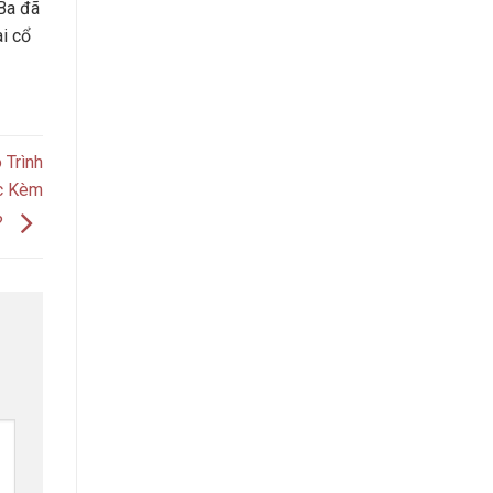
Ba đã
ài cổ
 Trình
c Kèm
?