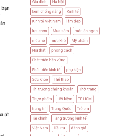
Gia đình
Hà Nội
n bạn
kem chống nắng
Kinh tế
ử
Kinh tế Việt Nam
làm đẹp
oàn
lựa chọn
Mua sắm
món ăn ngon
mùa hè
mực khô
Mỹ phẩm
Nội thất
phong cách
Phát triển bền vững
,
Phát triển kinh tế
phụ kiện
Sức khỏe
Thể thao
Thị trường chứng khoán
Thời trang
Thực phẩm
tiết kiệm
TP HCM
trang trí
Trung Quốc
Trẻ em
xuất.
Tài chính
Tăng trưởng kinh tế
Việt Nam
Đầu tư
đánh giá