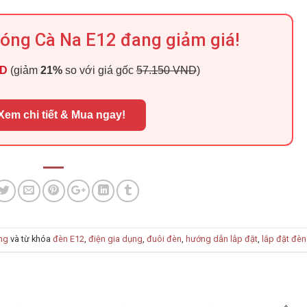
Bóng Cà Na E12 đang giảm giá!
ND
(giảm
21%
so với giá gốc
57.150 VND
)
Xem chi tiết & Mua ngay!
ng
và từ khóa
đèn E12
,
điện gia dụng
,
đuôi đèn
,
hướng dẫn lắp đặt
,
lắp đặt đèn