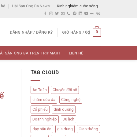
 hệ
Hải Sản Ông Ba News
Kinh nghiệm cuộc sống
0
ĐĂNG NHẬP / ĐĂNG KÝ
GIỎ HÀNG /
0
₫
ẢI SẢN ÔNG BA TRÊN TRIPMART
LIÊN HỆ
TAG CLOUD
An Toàn
Chuyển đổi số
ế
chăm sóc da
Công nghệ
Cổ phiếu
dinh dưỡng
Doanh nghiệp
Du lịch
dạy nấu ăn
gia dụng
Giao thông