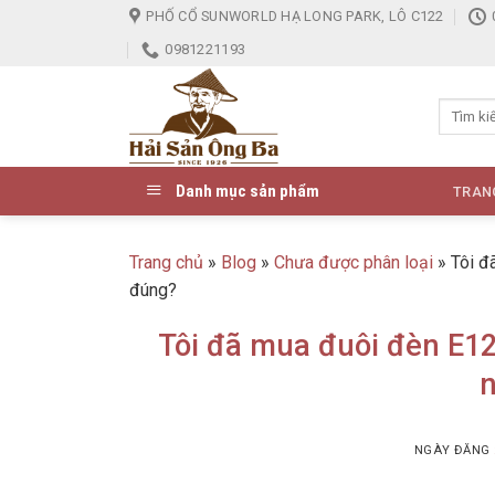
Skip
PHỐ CỔ SUNWORLD HẠ LONG PARK, LÔ C122
to
0981221193
content
Danh mục sản phẩm
TRAN
Trang chủ
»
Blog
»
Chưa được phân loại
»
Tôi đ
đúng?
Tôi đã mua đuôi đèn E12
NGÀY ĐĂNG