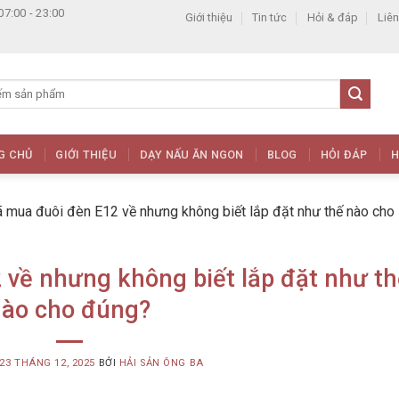
07:00 - 23:00
Giới thiệu
Tin tức
Hỏi & đáp
Liên
G CHỦ
GIỚI THIỆU
DẠY NẤU ĂN NGON
BLOG
HỎI ĐÁP
H
ã mua đuôi đèn E12 về nhưng không biết lắp đặt như thế nào cho
 về nhưng không biết lắp đặt như th
nào cho đúng?
23 THÁNG 12, 2025
BỞI
HẢI SẢN ÔNG BA