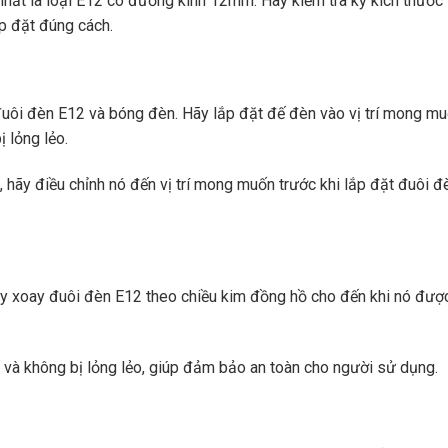
nhất là loại E12 có đường kính 12mm. Hãy kiểm tra kỹ kích thước
p đặt đúng cách.
đuôi đèn E12 và bóng đèn. Hãy lắp đặt đế đèn vào vị trí mong mu
 lỏng lẻo.
 hãy điều chỉnh nó đến vị trí mong muốn trước khi lắp đặt đuôi đ
y xoay đuôi đèn E12 theo chiều kim đồng hồ cho đến khi nó đượ
à không bị lỏng lẻo, giúp đảm bảo an toàn cho người sử dụng.