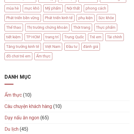
mùa hè
mực khô
Mỹ phẩm
Nội thất
phong cách
Phát triển bền vững
Phát triển kinh tế
phụ kiện
Sức khỏe
Thể thao
Thị trường chứng khoán
Thời trang
Thực phẩm
tiết kiệm
TP HCM
trang trí
Trung Quốc
Trẻ em
Tài chính
Tăng trưởng kinh tế
Việt Nam
Đầu tư
đánh giá
đồ chơi trẻ em
Ẩm thực
DANH MỤC
Ẩm thực
(10)
Câu chuyện khách hàng
(10)
Dạy nấu ăn ngon
(65)
Du lịch
(45)