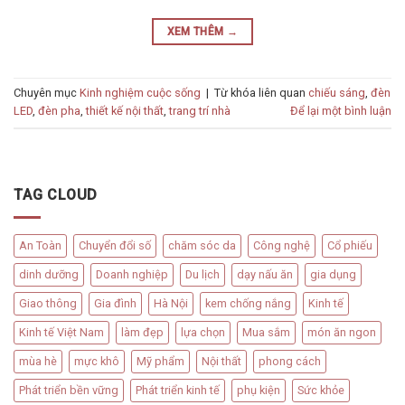
XEM THÊM
→
Chuyên mục
Kinh nghiệm cuộc sống
|
Từ khóa liên quan
chiếu sáng
,
đèn
LED
,
đèn pha
,
thiết kế nội thất
,
trang trí nhà
Để lại một bình luận
TAG CLOUD
An Toàn
Chuyển đổi số
chăm sóc da
Công nghệ
Cổ phiếu
dinh dưỡng
Doanh nghiệp
Du lịch
dạy nấu ăn
gia dụng
Giao thông
Gia đình
Hà Nội
kem chống nắng
Kinh tế
Kinh tế Việt Nam
làm đẹp
lựa chọn
Mua sắm
món ăn ngon
mùa hè
mực khô
Mỹ phẩm
Nội thất
phong cách
Phát triển bền vững
Phát triển kinh tế
phụ kiện
Sức khỏe