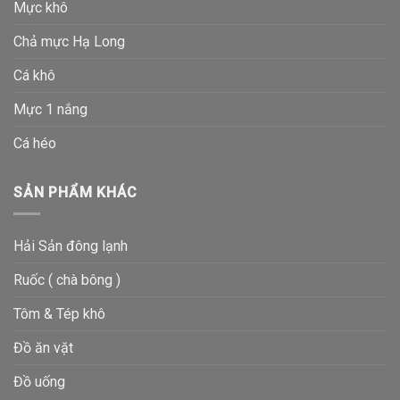
Mực khô
Chả mực Hạ Long
Cá khô
Mực 1 nắng
Cá héo
SẢN PHẨM KHÁC
Hải Sản đông lạnh
Ruốc ( chà bông )
Tôm & Tép khô
Đồ ăn vặt
Đồ uống