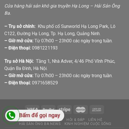
Cửa hàng hải sản khô gia truyền Hạ Long – Hải Sản Ông
Ba.
– Trụ sở chính:
Khu phố cổ Sunworld Hạ Long Park, Lô
C122, Đường Hạ Long, Tp. Hạ Long, Quảng Ninh.
– Giờ mở cửa:
Từ 07h00 – 23h00 các ngày trong tuần.
– Điện thoại:
0981221193
Trụ sở Hà Nội:
Tầng 1, Nhà Adver, 4/46 Phố Vĩnh Phúc,
Quận Ba Đình, Hà Nội.
– Giờ mở cửa:
Từ 07h00 – 23h00 các ngày trong tuần.
– Điện thoại:
0971658529
Bấm để gọi ngay
GIỚI THIỆU
TIN TỨC
HỎI & ĐÁP
LIÊN HỆ
HẢI SẢN ÔNG BA NEWS
KINH NGHIỆM CUỘC SỐNG