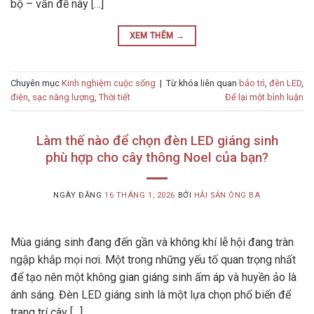
bộ – vấn đề này […]
XEM THÊM
→
Chuyên mục
Kinh nghiệm cuộc sống
|
Từ khóa liên quan
bảo trì
,
đèn LED
,
điện
,
sạc năng lượng
,
Thời tiết
Để lại một bình luận
Làm thế nào để chọn đèn LED giáng sinh
phù hợp cho cây thông Noel của bạn?
NGÀY ĐĂNG
16 THÁNG 1, 2026
BỞI
HẢI SẢN ÔNG BA
Mùa giáng sinh đang đến gần và không khí lễ hội đang tràn
ngập khắp mọi nơi. Một trong những yếu tố quan trọng nhất
để tạo nên một không gian giáng sinh ấm áp và huyền ảo là
ánh sáng. Đèn LED giáng sinh là một lựa chọn phổ biến để
trang trí cây […]