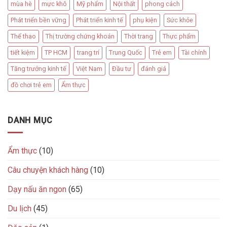
mùa hè
mực khô
Mỹ phẩm
Nội thất
phong cách
Phát triển bền vững
Phát triển kinh tế
phụ kiện
Sức khỏe
Thể thao
Thị trường chứng khoán
Thời trang
Thực phẩm
tiết kiệm
TP HCM
trang trí
Trung Quốc
Trẻ em
Tài chính
Tăng trưởng kinh tế
Việt Nam
Đầu tư
đánh giá
đồ chơi trẻ em
Ẩm thực
DANH MỤC
Ẩm thực
(10)
Câu chuyện khách hàng
(10)
Dạy nấu ăn ngon
(65)
Du lịch
(45)