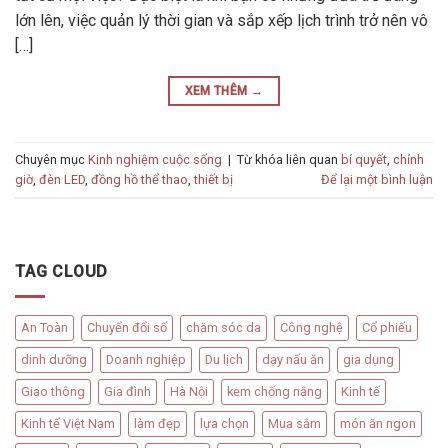
lớn lên, việc quản lý thời gian và sắp xếp lịch trình trở nên vô
[…]
XEM THÊM
→
Chuyên mục
Kinh nghiệm cuộc sống
|
Từ khóa liên quan
bí quyết
,
chỉnh
giờ
,
đèn LED
,
đồng hồ thể thao
,
thiết bị
Để lại một bình luận
TAG CLOUD
An Toàn
Chuyển đổi số
chăm sóc da
Công nghệ
Cổ phiếu
dinh dưỡng
Doanh nghiệp
Du lịch
dạy nấu ăn
gia dụng
Giao thông
Gia đình
Hà Nội
kem chống nắng
Kinh tế
Kinh tế Việt Nam
làm đẹp
lựa chọn
Mua sắm
món ăn ngon