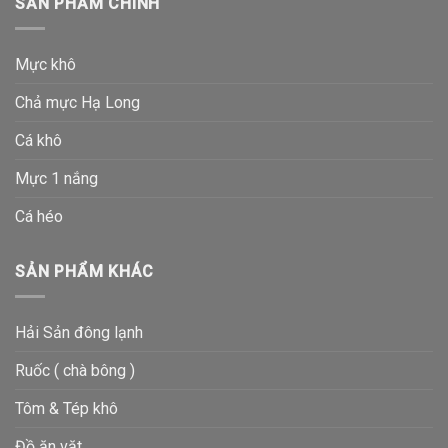
SẢN PHẨM CHÍNH
Mực khô
Chả mực Hạ Long
Cá khô
Mực 1 nắng
Cá héo
SẢN PHẨM KHÁC
Hải Sản đông lạnh
Ruốc ( chà bông )
Tôm & Tép khô
Đồ ăn vặt