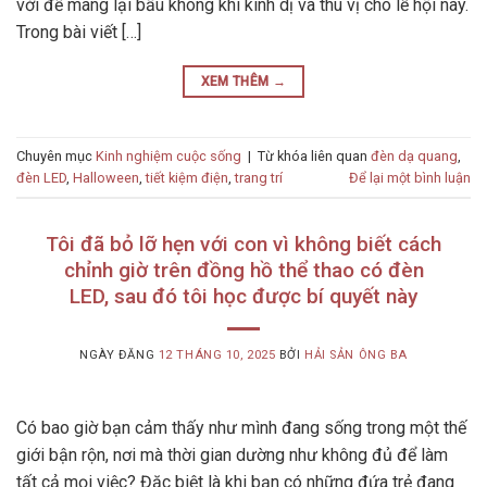
vời để mang lại bầu không khí kinh dị và thú vị cho lễ hội này.
Trong bài viết […]
XEM THÊM
→
Chuyên mục
Kinh nghiệm cuộc sống
|
Từ khóa liên quan
đèn dạ quang
,
đèn LED
,
Halloween
,
tiết kiệm điện
,
trang trí
Để lại một bình luận
Tôi đã bỏ lỡ hẹn với con vì không biết cách
chỉnh giờ trên đồng hồ thể thao có đèn
LED, sau đó tôi học được bí quyết này
NGÀY ĐĂNG
12 THÁNG 10, 2025
BỞI
HẢI SẢN ÔNG BA
Có bao giờ bạn cảm thấy như mình đang sống trong một thế
giới bận rộn, nơi mà thời gian dường như không đủ để làm
tất cả mọi việc? Đặc biệt là khi bạn có những đứa trẻ đang