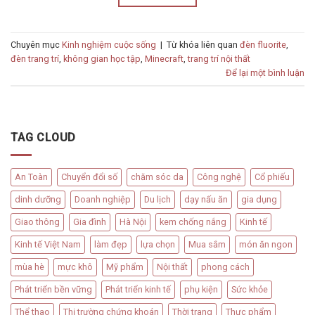
Chuyên mục
Kinh nghiệm cuộc sống
|
Từ khóa liên quan
đèn fluorite
,
đèn trang trí
,
không gian học tập
,
Minecraft
,
trang trí nội thất
Để lại một bình luận
TAG CLOUD
An Toàn
Chuyển đổi số
chăm sóc da
Công nghệ
Cổ phiếu
dinh dưỡng
Doanh nghiệp
Du lịch
dạy nấu ăn
gia dụng
Giao thông
Gia đình
Hà Nội
kem chống nắng
Kinh tế
Kinh tế Việt Nam
làm đẹp
lựa chọn
Mua sắm
món ăn ngon
mùa hè
mực khô
Mỹ phẩm
Nội thất
phong cách
Phát triển bền vững
Phát triển kinh tế
phụ kiện
Sức khỏe
Thể thao
Thị trường chứng khoán
Thời trang
Thực phẩm