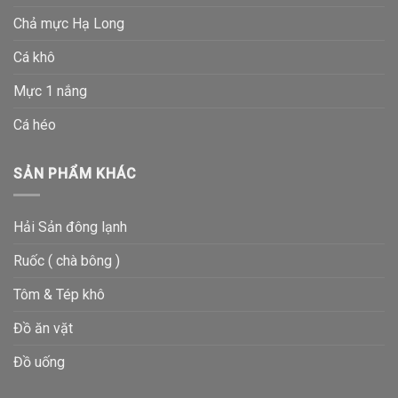
Chả mực Hạ Long
Cá khô
Mực 1 nắng
Cá héo
SẢN PHẨM KHÁC
Hải Sản đông lạnh
Ruốc ( chà bông )
Tôm & Tép khô
Đồ ăn vặt
Đồ uống