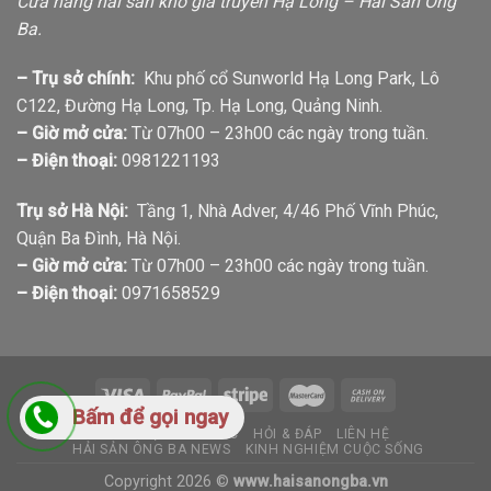
Cửa hàng hải sản khô gia truyền Hạ Long – Hải Sản Ông
Ba.
– Trụ sở chính:
Khu phố cổ Sunworld Hạ Long Park, Lô
C122, Đường Hạ Long, Tp. Hạ Long, Quảng Ninh.
– Giờ mở cửa:
Từ 07h00 – 23h00 các ngày trong tuần.
– Điện thoại:
0981221193
Trụ sở Hà Nội:
Tầng 1, Nhà Adver, 4/46 Phố Vĩnh Phúc,
Quận Ba Đình, Hà Nội.
– Giờ mở cửa:
Từ 07h00 – 23h00 các ngày trong tuần.
– Điện thoại:
0971658529
Bấm để gọi ngay
GIỚI THIỆU
TIN TỨC
HỎI & ĐÁP
LIÊN HỆ
HẢI SẢN ÔNG BA NEWS
KINH NGHIỆM CUỘC SỐNG
Copyright 2026 ©
www.haisanongba.vn