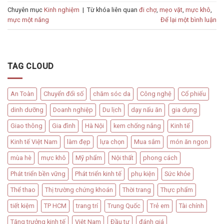
Chuyên mục
Kinh nghiệm
|
Từ khóa liên quan
đi chợ
,
mẹo vặt
,
mực khô
,
mực một nắng
Để lại một bình luận
TAG CLOUD
An Toàn
Chuyển đổi số
chăm sóc da
Công nghệ
Cổ phiếu
dinh dưỡng
Doanh nghiệp
Du lịch
dạy nấu ăn
gia dụng
Giao thông
Gia đình
Hà Nội
kem chống nắng
Kinh tế
Kinh tế Việt Nam
làm đẹp
lựa chọn
Mua sắm
món ăn ngon
mùa hè
mực khô
Mỹ phẩm
Nội thất
phong cách
Phát triển bền vững
Phát triển kinh tế
phụ kiện
Sức khỏe
Thể thao
Thị trường chứng khoán
Thời trang
Thực phẩm
tiết kiệm
TP HCM
trang trí
Trung Quốc
Trẻ em
Tài chính
Tăng trưởng kinh tế
Việt Nam
Đầu tư
đánh giá