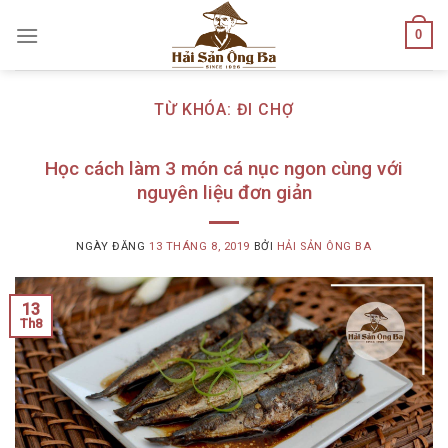
Skip
0
to
content
TỪ KHÓA:
ĐI CHỢ
Học cách làm 3 món cá nục ngon cùng với
nguyên liệu đơn giản
NGÀY ĐĂNG
13 THÁNG 8, 2019
BỞI
HẢI SẢN ÔNG BA
13
Th8