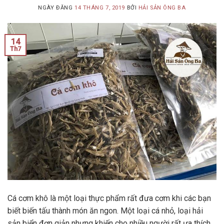
NGÀY ĐĂNG
14 THÁNG 7, 2019
BỞI
HẢI SẢN ÔNG BA
14
Th7
Cá cơm khô là một loại thực phẩm rất đưa cơm khi các bạn
biết biến tấu thành món ăn ngon. Một loại cá nhỏ, loại hải
sản biển đơn giản nhưng khiến cho nhiều người rất ưa thích.