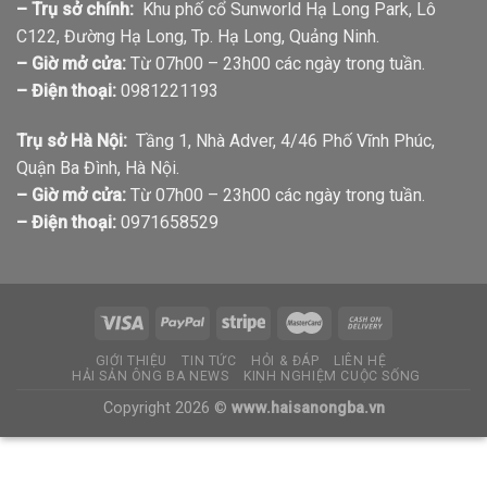
– Trụ sở chính:
Khu phố cổ Sunworld Hạ Long Park, Lô
C122, Đường Hạ Long, Tp. Hạ Long, Quảng Ninh.
– Giờ mở cửa:
Từ 07h00 – 23h00 các ngày trong tuần.
– Điện thoại:
0981221193
Trụ sở Hà Nội:
Tầng 1, Nhà Adver, 4/46 Phố Vĩnh Phúc,
Quận Ba Đình, Hà Nội.
– Giờ mở cửa:
Từ 07h00 – 23h00 các ngày trong tuần.
– Điện thoại:
0971658529
GIỚI THIỆU
TIN TỨC
HỎI & ĐÁP
LIÊN HỆ
HẢI SẢN ÔNG BA NEWS
KINH NGHIỆM CUỘC SỐNG
Copyright 2026 ©
www.haisanongba.vn