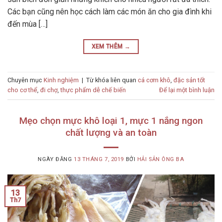
Các bạn cũng nên học cách làm các món ăn cho gia đình khi
đến mùa […]
XEM THÊM
→
Chuyên mục
Kinh nghiệm
|
Từ khóa liên quan
cá cơm khô
,
đặc sản tốt
cho cơ thể
,
đi chợ
,
thực phẩm dễ chế biến
Để lại một bình luận
Mẹo chọn mực khô loại 1, mực 1 nắng ngon
chất lượng và an toàn
NGÀY ĐĂNG
13 THÁNG 7, 2019
BỞI
HẢI SẢN ÔNG BA
13
Th7