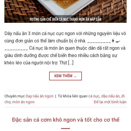
Dây nấu ăn 3 món cá nục cực ngon với những nguyên liệu vô
cùng đơn giản có thể làm chuẩn bị ở nhà. _________👩‍🍳
_________ Cá nục là món ăn quen thuộc dân dã rất ngon và
giàu dinh dưỡng được chế biến theo nhiều cách bằng sự
khéo léo của người nội trợ. Thịt […]
XEM THÊM
→
Chuyên mục
Dạy nấu ăn ngon
|
Từ khóa liên quan
cá nục
,
dậu nấu ăn
,
đi
chợ
,
món ăn ngon
Để lại một bình luận
Đặc sản cá cơm khô ngon và tốt cho cơ thể