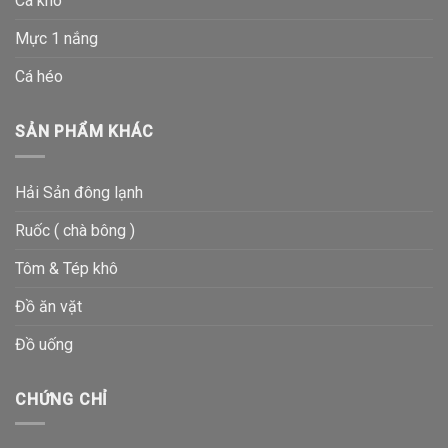
Cá khô
Mực 1 nắng
Cá héo
SẢN PHẨM KHÁC
Hải Sản đông lạnh
Ruốc ( chà bông )
Tôm & Tép khô
Đồ ăn vặt
Đồ uống
CHỨNG CHỈ