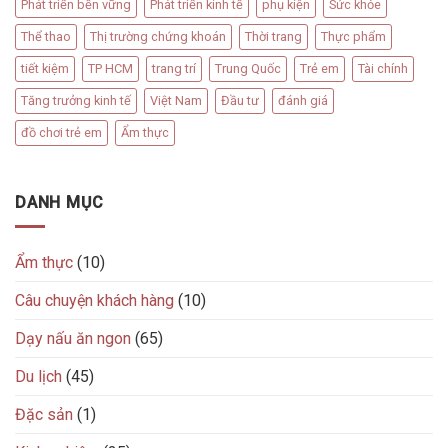
Phát triển bền vững
Phát triển kinh tế
phụ kiện
Sức khỏe
Thể thao
Thị trường chứng khoán
Thời trang
Thực phẩm
tiết kiệm
TP HCM
trang trí
Trung Quốc
Trẻ em
Tài chính
Tăng trưởng kinh tế
Việt Nam
Đầu tư
đánh giá
đồ chơi trẻ em
Ẩm thực
DANH MỤC
Ẩm thực
(10)
Câu chuyện khách hàng
(10)
Dạy nấu ăn ngon
(65)
Du lịch
(45)
Đặc sản
(1)