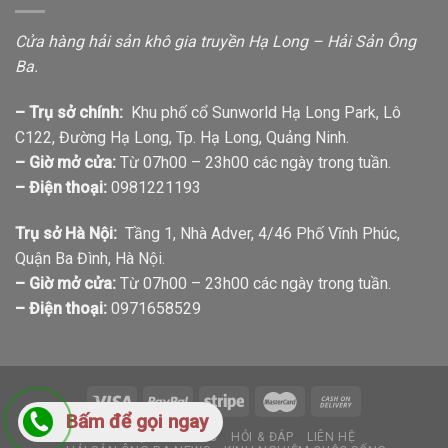
Cửa hàng hải sản khô gia truyền Hạ Long – Hải Sản Ông
Ba.
– Trụ sở chính:
Khu phố cổ Sunworld Hạ Long Park, Lô
C122, Đường Hạ Long, Tp. Hạ Long, Quảng Ninh.
– Giờ mở cửa:
Từ 07h00 – 23h00 các ngày trong tuần.
– Điện thoại:
0981221193
Trụ sở Hà Nội:
Tầng 1, Nhà Adver, 4/46 Phố Vĩnh Phúc,
Quận Ba Đình, Hà Nội.
– Giờ mở cửa:
Từ 07h00 – 23h00 các ngày trong tuần.
– Điện thoại:
0971658529
Bấm để gọi ngay
GIỚI THIỆU
TIN TỨC
HỎI & ĐÁP
LIÊN HỆ