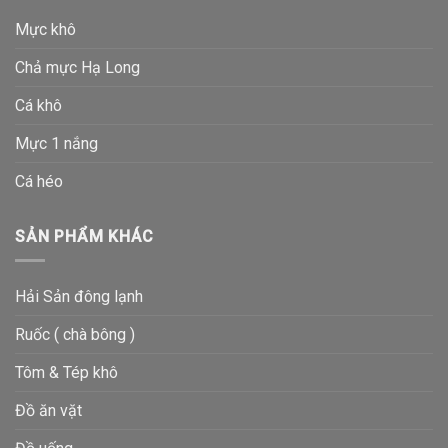
Mực khô
Chả mực Hạ Long
Cá khô
Mực 1 nắng
Cá héo
SẢN PHẨM KHÁC
Hải Sản đông lạnh
Ruốc ( chà bông )
Tôm & Tép khô
Đồ ăn vặt