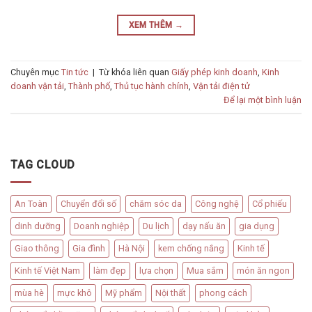
XEM THÊM
→
Chuyên mục
Tin tức
|
Từ khóa liên quan
Giấy phép kinh doanh
,
Kinh
doanh vận tải
,
Thành phố
,
Thủ tục hành chính
,
Vận tải điện tử
Để lại một bình luận
TAG CLOUD
An Toàn
Chuyển đổi số
chăm sóc da
Công nghệ
Cổ phiếu
dinh dưỡng
Doanh nghiệp
Du lịch
dạy nấu ăn
gia dụng
Giao thông
Gia đình
Hà Nội
kem chống nắng
Kinh tế
Kinh tế Việt Nam
làm đẹp
lựa chọn
Mua sắm
món ăn ngon
mùa hè
mực khô
Mỹ phẩm
Nội thất
phong cách