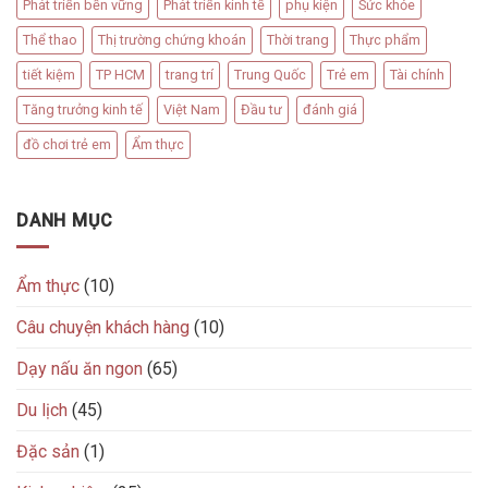
Phát triển bền vững
Phát triển kinh tế
phụ kiện
Sức khỏe
Thể thao
Thị trường chứng khoán
Thời trang
Thực phẩm
tiết kiệm
TP HCM
trang trí
Trung Quốc
Trẻ em
Tài chính
Tăng trưởng kinh tế
Việt Nam
Đầu tư
đánh giá
đồ chơi trẻ em
Ẩm thực
DANH MỤC
Ẩm thực
(10)
Câu chuyện khách hàng
(10)
Dạy nấu ăn ngon
(65)
Du lịch
(45)
Đặc sản
(1)