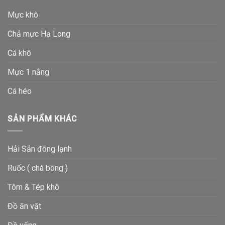
Mực khô
Chả mực Hạ Long
Cá khô
Mực 1 nắng
Cá héo
SẢN PHẨM KHÁC
Hải Sản đông lạnh
Ruốc ( chà bông )
Tôm & Tép khô
Đồ ăn vặt