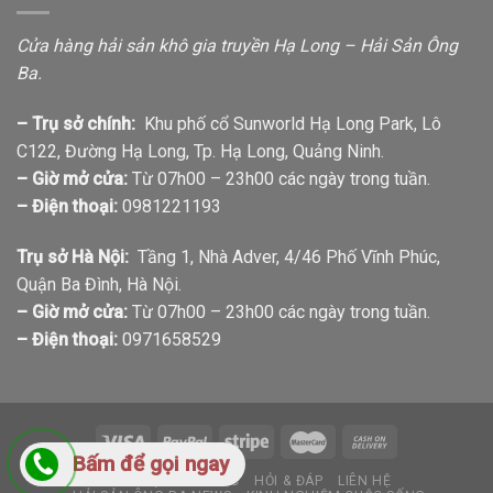
Cửa hàng hải sản khô gia truyền Hạ Long – Hải Sản Ông
Ba.
– Trụ sở chính:
Khu phố cổ Sunworld Hạ Long Park, Lô
C122, Đường Hạ Long, Tp. Hạ Long, Quảng Ninh.
– Giờ mở cửa:
Từ 07h00 – 23h00 các ngày trong tuần.
– Điện thoại:
0981221193
Trụ sở Hà Nội:
Tầng 1, Nhà Adver, 4/46 Phố Vĩnh Phúc,
Quận Ba Đình, Hà Nội.
– Giờ mở cửa:
Từ 07h00 – 23h00 các ngày trong tuần.
– Điện thoại:
0971658529
Bấm để gọi ngay
GIỚI THIỆU
TIN TỨC
HỎI & ĐÁP
LIÊN HỆ